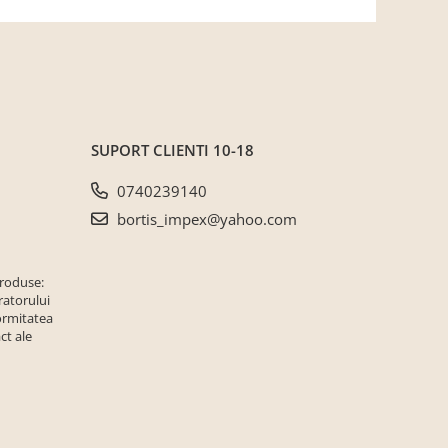
SUPORT CLIENTI
10-18
0740239140
bortis_impex@yahoo.com
produse:
ratorului
ormitatea
ct ale