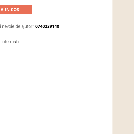
A IN COS
i nevoie de ajutor?
0740239140
informatii