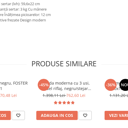
 sertar (lxh): 59,6x22 cm
rtanţă sertar: 3 kg Cu mânere
e Înălţimea picioarelor: 12 cm
rative frezate Design modern
PRODUSE SIMILARE
, negru, FOSTER
Comoda moderna cu 3 usi,
Comoda c
-45%
-36%
NO
 1
model riflaj, negru/stejar
120x100x3
artisan, 120x88x44 cm, Bortis
sonoma/alb, p
70,48 Lei
1.398,11 Lei
762,60 Lei
1.131,20 
impex
dormitor, bir
COS
ADAUGA IN COS
VEZI VAR