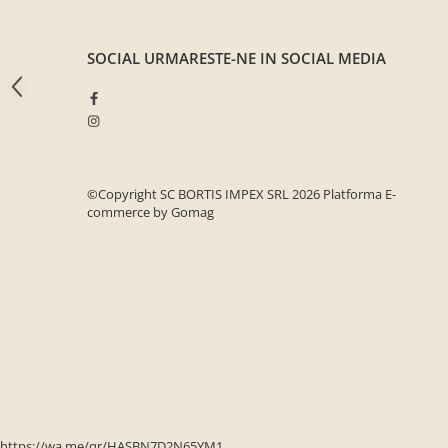
Seturi mobilier birou complet
Camera copiilor
SOCIAL
URMARESTE-NE IN SOCIAL MEDIA
Birouri camera copilului
Canapele copii
Fotolii
Paturi pentru copii
©Copyright SC BORTIS IMPEX SRL 2026
Platforma E-
Paturi supraetajate
commerce by Gomag
Covoare
COVOARE CLASICE
COVOARE PUFOASE(SHAGGY)FIR
LUNG
Mobilier Gradina
Banci gradina si terasa
Mese gradina
Scaune de gradina
https://wa.me/qr/HASBN7D2N65YM1