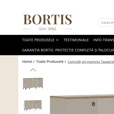
Toate Produsele
Living
Fotolii balansoar/relaxante
TOATE PRODUSELE
TESTIMONIALE
INFO TRAN
Canapele
Coltare/canapele in L
GARANȚIA BORTIS: PROTECȚIE COMPLETĂ ȘI ÎNLOCUIR
Comode
Home /
Toate Produsele /
Comodă, gri-maroniu Taupe/st
Comode lux-ultramoderne
Comode stil clasic/rustic
Fotolii
Fotolii extensibile
Masute de cafea
Mese sufragerie/dining
Rafturi/ etajere carti