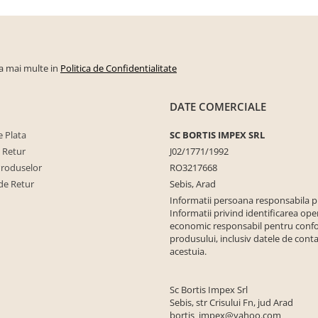
la mai multe in
Politica de Confidentialitate
DATE COMERCIALE
 Plata
SC BORTIS IMPEX SRL
e Retur
J02/1771/1992
Produselor
RO3217668
de Retur
Sebis, Arad
Informatii persoana responsabila 
Informatii privind identificarea ope
economic responsabil pentru conf
produsului, inclusiv datele de conta
acestuia.
Sc Bortis Impex Srl
Sebis, str Crisului Fn, jud Arad
bortis_impex@yahoo.com