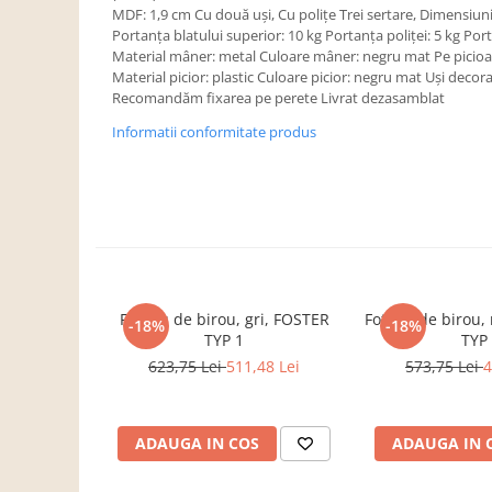
Dulapuri haine si Sifoniere
MDF: 1,9 cm Cu două uşi, Cu poliţe Trei sertare, Dimensiuni
Portanţa blatului superior: 10 kg Portanţa poliţei: 5 kg Po
Masute de toaleta
Material mâner: metal Culoare mâner: negru mat Pe picioar
Noptiere dormitor
Material picior: plastic Culoare picior: negru mat Uşi deco
Recomandăm fixarea pe perete Livrat dezasamblat
Paturi cu saltea inclusa(pachet
promo)
Informatii conformitate produs
Paturi de 1 persoana
Paturi lemn & pal
Paturi metalice
Paturi tapitate
Saltele
Fotoliu de birou, gri, FOSTER
Fotoliu de birou
-18%
-18%
Seturi dormitoare complete
TYP 1
TYP
Suporturi saltea/Somiere/Gratii
623,75 Lei
511,48 Lei
573,75 Lei
4
pentru pat
Mobilier Hol/Cuiere
ADAUGA IN COS
ADAUGA IN 
Banci pentru asteptare
Colectia casmir -seturi