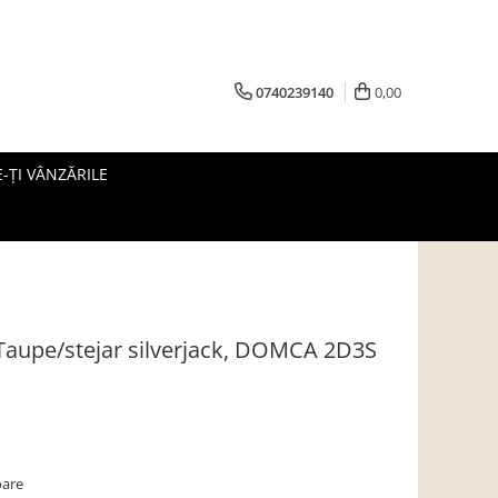
0740239140
0,00
-ȚI VÂNZĂRILE
Taupe/stejar silverjack, DOMCA 2D3S
oare