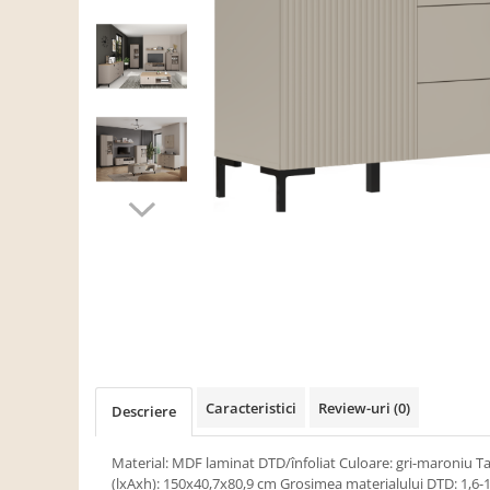
Scaune living/dining
Set mobilier Living
Seturi masa +scaune dining
Tabureti
Bucatarie
Suporturi si tavi
Chiuvete bucatarie
Mese bucatarie /dining
Mobilier/seturi de bucatarie
Scaune bucatarie
Scaune din lemn
Dormitor
Caracteristici
Review-uri
(0)
Descriere
Comode
Comode lux-ultramoderne
Material: MDF laminat DTD/înfoliat Culoare: gri-maroniu Ta
(lxAxh): 150x40,7x80,9 cm Grosimea materialului DTD: 1,6-