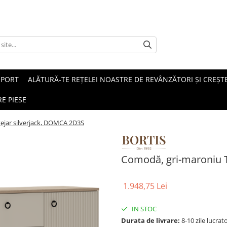
SPORT
ALĂTURĂ-TE REȚELEI NOASTRE DE REVÂNZĂTORI ȘI CREȘTE
E PIESE
ejar silverjack, DOMCA 2D3S
Comodă, gri-maroniu 
1.948,75 Lei
IN STOC
Durata de livrare:
8-10 zile lucrat