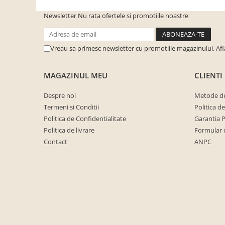
cuiere/mobila hol Rai casmir
Newsletter
Nu rata ofertele si promotiile noastre
Pantofare Hol
Set mobilier Hol modern cu
panouri tapitate
Vreau sa primesc newsletter cu promotiile magazinului. Af
Seturi hol cuiere
MAGAZINUL MEU
CLIENTI
Mobilier Birou
Fotolii
Despre noi
Metode de
Termeni si Conditii
Politica d
Birouri
Politica de Confidentialitate
Garantia 
Birouri pe colt
Politica de livrare
Formular 
Canapele birou
Contact
ANPC
Dulapuri birou/bibliorafturi
Mese birou
rafturi/etajere carti
Scaune Birou
Scaune conferinta-vizitator