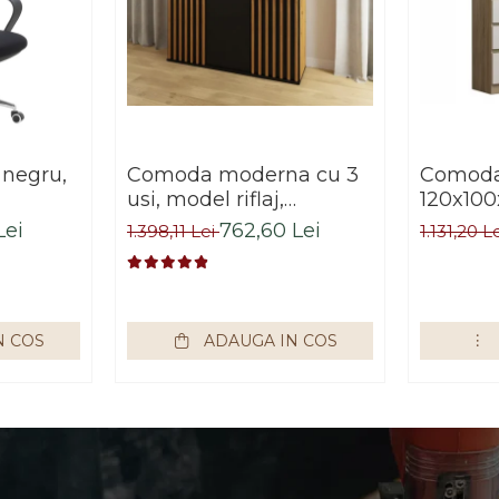
 negru,
Comoda moderna cu 3
Comoda 
usi, model riflaj,
120x100
negru/stejar artisan,
sonoma/
Lei
762,60 Lei
1.398,11 Lei
1.131,20 L
120x88x44 cm, Bortis
living, 
impex
Bortis 
N COS
ADAUGA IN COS