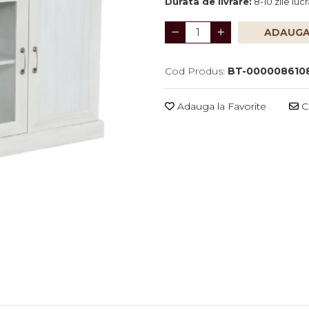
Durata de livrare:
8-10 zile luc
ADAUGA
Cod Produs:
BT-000008610
Adauga la Favorite
Ce