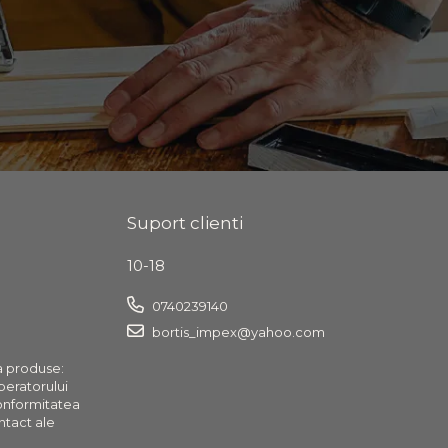
Suport clienti
10-18
0740239140
bortis_impex@yahoo.com
a produse:
operatorului
onformitatea
ntact ale