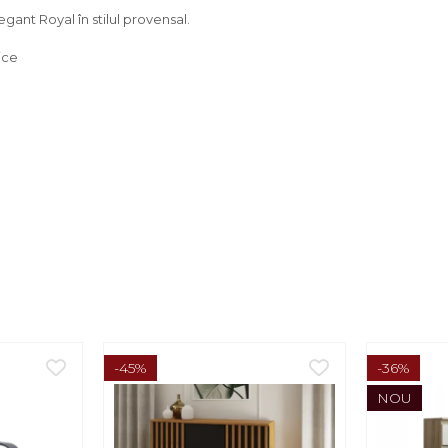
gant Royal în stilul provensal.
ice
-45%
-36%
NOU