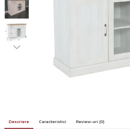
Rafturi/ etajere carti
Scaune living/dining
Set mobilier Living
Seturi masa +scaune
dining
Tabureti
Bucatarie
Suporturi si tavi
Chiuvete bucatarie
Mese bucatarie /dining
Mobilier/seturi de bucatarie
Scaune bucatarie
Scaune din lemn
Descriere
Caracteristici
Review-uri
(0)
Dormitor