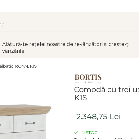
Alătură-te rețelei noastre de revânzători și crește-ți
vânzările
sălbatic, ROYAL K1S
Comodă cu trei uş
K1S
2.348,75 Lei
IN STOC