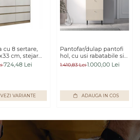
cu 8 sertare,
Pantofar/dulap pantofi
x33 cm, stejar
hol, cu usi rabatabile si
alb, pentru hol,
sertar,bej crem casmir,
724,48 Lei
1.000,00 Lei
ei
1.410,83 Lei
dormitor, birou,
pal+mdf casmir , 98x
Impex
55x34 cm, usa mdf cu
model riflaj, picioare
negre, butoni auriu,
VEZI VARIANTE
ADAUGA IN COS
Bortis