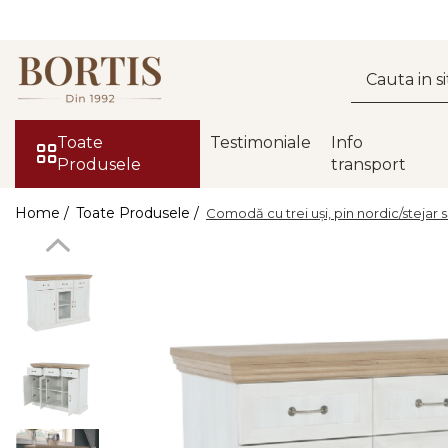
Toate Produsele
Living
Fotolii balansoar/relaxante
Toate
Testimoniale
Info
Produsele
transport
Canapele
Coltare/canapele in L
Home /
Toate Produsele /
Comodă cu trei uşi, pin nordic/stejar 
Comode
Comode lux-ultramoderne
Comode stil clasic/rustic
Fotolii
Fotolii extensibile
Masute de cafea
Mese sufragerie/dining