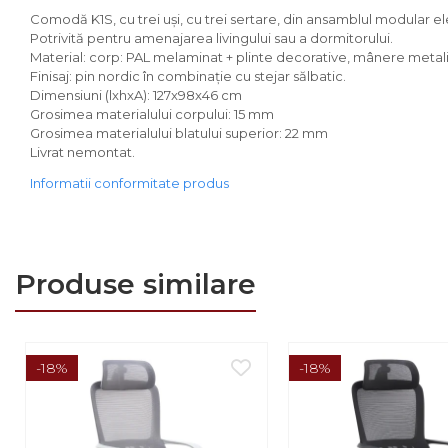
Comode
Comodă K1S, cu trei uşi, cu trei sertare, din ansamblul modular ele
Comode lux-ultramoderne
Potrivită pentru amenajarea livingului sau a dormitorului.
Material: corp: PAL melaminat + plinte decorative, mânere metal
Dulapuri haine si Sifoniere
Finisaj: pin nordic în combinaţie cu stejar sălbatic.
Dimensiuni (lxhxA): 127x98x46 cm
Masute de toaleta
Grosimea materialului corpului: 15 mm
Grosimea materialului blatului superior: 22 mm
Noptiere dormitor
Livrat nemontat.
Paturi cu saltea
Informatii conformitate produs
inclusa(pachet promo)
Paturi de 1 persoana
Paturi lemn & pal
Produse similare
Paturi metalice
Paturi tapitate
Saltele
-18%
-18%
Seturi dormitoare
complete
Suporturi