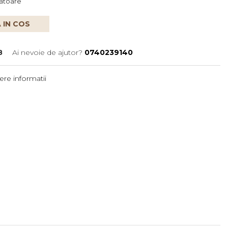
ratoare
 IN COS
8
Ai nevoie de ajutor?
0740239140
re informatii