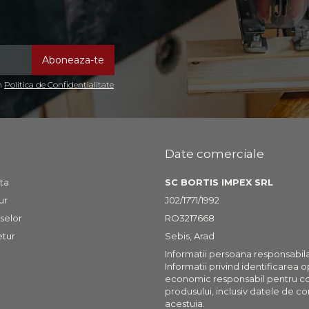
in
Politica de Confidentialitate
Date comerciale
ta
SC BORTIS IMPEX SRL
ur
J02/1771/1992
selor
RO3217668
etur
Sebis, Arad
Informatii persoana responsabil
Informatii privind identificarea 
economic responsabil pentru c
produsului, inclusiv datele de co
acestuia.