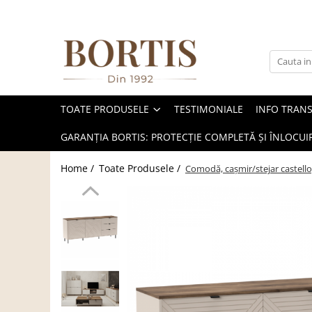
Toate Produsele
Living
Fotolii balansoar/relaxante
TOATE PRODUSELE
TESTIMONIALE
INFO TRAN
Canapele
Coltare/canapele in L
GARANȚIA BORTIS: PROTECȚIE COMPLETĂ ȘI ÎNLOCUIR
Comode
Home /
Toate Produsele /
Comodă, caşmir/stejar castell
Comode lux-ultramoderne
Comode stil clasic/rustic
Fotolii
Fotolii extensibile
Masute de cafea
Mese sufragerie/dining
Rafturi/ etajere carti