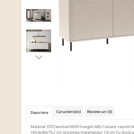
Scaune living/dining
Set mobilier Living
Seturi masa +scaune dining
Tabureti
Bucatarie
Suporturi si tavi
Chiuvete bucatarie
Mese bucatarie /dining
Mobilier/seturi de bucatarie
Scaune bucatarie
Scaune din lemn
Dormitor
Caracteristici
Review-uri
(0)
Descriere
Comode
Comode lux-ultramoderne
Material: DTD laminat/MDF/margini ABS Culoare: caşmir/ste
183,4x40x75,2 cm Grosimea materialului: 1,6 cm Cu două 