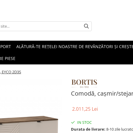
SPORT
ALĂTURĂ-TE REȚELEI NOASTRE DE REVÂNZĂTORI ȘI CREȘTE
E PIESE
o, EYCO 2D3S
Comodă, caşmir/stejar
2.011,25 Lei
IN STOC
Durata de livrare:
8-10 zile lucrat