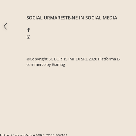
Seturi mobilier birou complet
Camera copiilor
SOCIAL
URMARESTE-NE IN SOCIAL MEDIA
Birouri camera copilului
Canapele copii
Fotolii
Paturi pentru copii
©Copyright SC BORTIS IMPEX SRL 2026
Platforma E-
Paturi supraetajate
commerce by Gomag
Covoare
COVOARE CLASICE
COVOARE PUFOASE(SHAGGY)FIR
LUNG
Mobilier Gradina
Banci gradina si terasa
Mese gradina
Scaune de gradina
https://wa.me/qr/HASBN7D2N65YM1