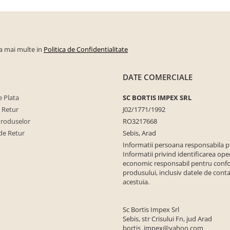
la mai multe in
Politica de Confidentialitate
DATE COMERCIALE
 Plata
SC BORTIS IMPEX SRL
e Retur
J02/1771/1992
Produselor
RO3217668
de Retur
Sebis, Arad
Informatii persoana responsabila 
Informatii privind identificarea ope
economic responsabil pentru conf
produsului, inclusiv datele de conta
acestuia.
Sc Bortis Impex Srl
Sebis, str Crisului Fn, jud Arad
bortis_impex@yahoo.com