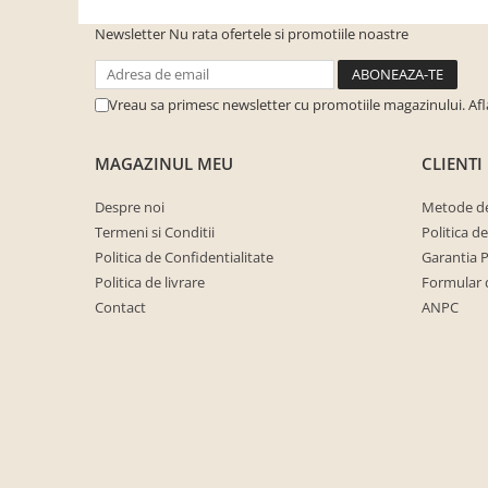
cuiere/mobila hol Rai casmir
Newsletter
Nu rata ofertele si promotiile noastre
Pantofare Hol
Set mobilier Hol modern cu
panouri tapitate
Vreau sa primesc newsletter cu promotiile magazinului. Af
Seturi hol cuiere
MAGAZINUL MEU
CLIENTI
Mobilier Birou
Fotolii
Despre noi
Metode de
Termeni si Conditii
Politica d
Birouri
Politica de Confidentialitate
Garantia 
Birouri pe colt
Politica de livrare
Formular 
Canapele birou
Contact
ANPC
Dulapuri birou/bibliorafturi
Mese birou
rafturi/etajere carti
Scaune Birou
Scaune conferinta-vizitator