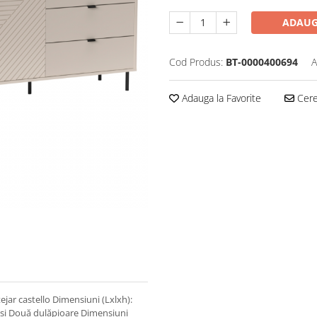
ADAUG
Cod Produs:
BT-0000400694
A
Adauga la Favorite
Cere 
jar castello Dimensiuni (Lxlxh):
uşi Două dulăpioare Dimensiuni