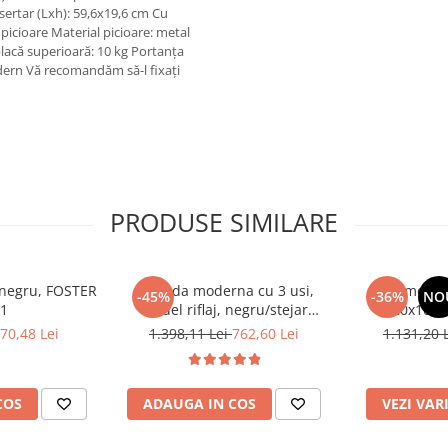
 sertar (Lxh): 59,6x19,6 cm Cu
icioare Material picioare: metal
placă superioară: 10 kg Portanţa
odern Vă recomandăm să-l fixaţi
PRODUSE SIMILARE
, negru, FOSTER
Comoda moderna cu 3 usi,
Comoda c
-45%
-36%
NO
 1
model riflaj, negru/stejar
120x100x3
artisan, 120x88x44 cm, Bortis
sonoma/alb, p
70,48 Lei
1.398,11 Lei
762,60 Lei
1.131,20 
impex
dormitor, bir
COS
ADAUGA IN COS
VEZI VAR