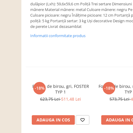
Dulapuri haine si Sifoniere
dulăpior (Lxh): 59,6x59,6 cm Poliţă Trei sertare Dimensiuni
mânere Material mânere: metal Culoare mânere: negru Pe p
Masute de toaleta
Culoare picioare: negru Înălţime picioare: 12 cm Portanţă 
Noptiere dormitor
poliţă: 5 kg Portanţă sertar: 3 kg Uşi decorative Design m
de perete Livrat dezasamblat
Paturi cu saltea inclusa(pachet
promo)
Informatii conformitate produs
Paturi de 1 persoana
Paturi lemn & pal
Paturi metalice
Paturi tapitate
Saltele
Fotoliu de birou, gri, FOSTER
Fotoliu de birou
-18%
-18%
Seturi dormitoare complete
TYP 1
TYP
Suporturi saltea/Somiere/Gratii
623,75 Lei
511,48 Lei
573,75 Lei
4
pentru pat
Mobilier Hol/Cuiere
ADAUGA IN COS
ADAUGA IN 
Banci pentru asteptare
Colectia casmir -seturi