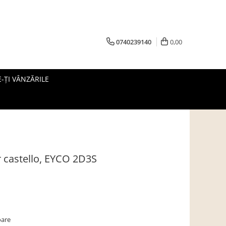
0740239140
0,00
-ȚI VÂNZĂRILE
 castello, EYCO 2D3S
oare