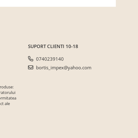
SUPORT CLIENTI
10-18
0740239140
bortis_impex@yahoo.com
produse:
ratorului
ormitatea
ct ale