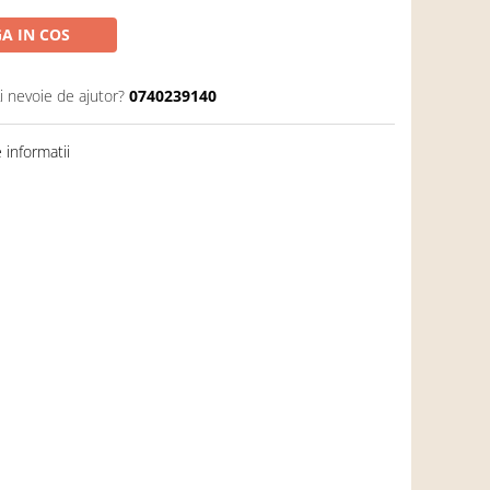
A IN COS
i nevoie de ajutor?
0740239140
informatii