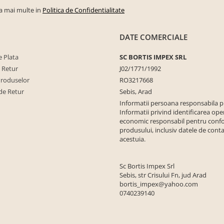
la mai multe in
Politica de Confidentialitate
DATE COMERCIALE
 Plata
SC BORTIS IMPEX SRL
e Retur
J02/1771/1992
Produselor
RO3217668
de Retur
Sebis, Arad
Informatii persoana responsabila 
Informatii privind identificarea ope
economic responsabil pentru conf
produsului, inclusiv datele de conta
acestuia.
Sc Bortis Impex Srl
Sebis, str Crisului Fn, jud Arad
bortis_impex@yahoo.com
0740239140