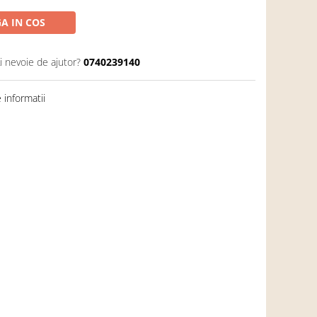
A IN COS
i nevoie de ajutor?
0740239140
informatii