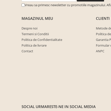
cuiere/mobila hol Rai casmir
Vreau sa primesc newsletter cu promotiile magazinului. Af
Pantofare Hol
MAGAZINUL MEU
CLIENTI
Set mobilier Hol modern cu
panouri tapitate
Despre noi
Metode de
Seturi hol cuiere
Termeni si Conditii
Politica d
Mobilier Birou
Politica de Confidentialitate
Garantia 
Fotolii
Politica de livrare
Formular 
Contact
ANPC
Birouri
Birouri pe colt
Canapele birou
Dulapuri birou/bibliorafturi
Mese birou
rafturi/etajere carti
Scaune Birou
SOCIAL
URMARESTE-NE IN SOCIAL MEDIA
Scaune conferinta-vizitator