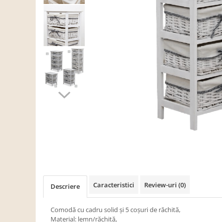
Scaune living/dining
Set mobilier Living
Seturi masa +scaune dining
Tabureti
Bucatarie
Suporturi si tavi
Chiuvete bucatarie
Mese bucatarie /dining
Mobilier/seturi de bucatarie
Scaune bucatarie
Scaune din lemn
Dormitor
Caracteristici
Review-uri
(0)
Descriere
Comode
Comode lux-ultramoderne
Comodă cu cadru solid şi 5 coşuri de răchită,
Material: lemn/răchită,