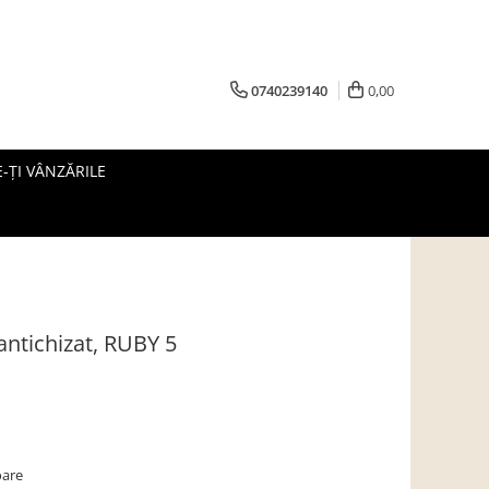
0740239140
0,00
-ȚI VÂNZĂRILE
antichizat, RUBY 5
oare