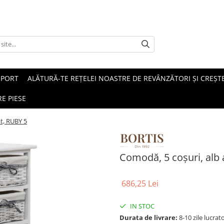
SPORT
ALĂTURĂ-TE REȚELEI NOASTRE DE REVÂNZĂTORI ȘI CREȘTE
E PIESE
at, RUBY 5
Comodă, 5 coşuri, alb 
686,25 Lei
IN STOC
Durata de livrare:
8-10 zile lucrat