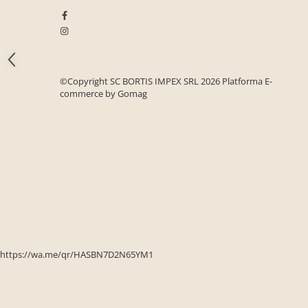
Seturi mobilier birou complet
Camera copiilor
Birouri camera copilului
Canapele copii
©Copyright SC BORTIS IMPEX SRL 2026
Platforma E-
Fotolii
commerce by Gomag
Paturi pentru copii
Paturi supraetajate
Covoare
COVOARE CLASICE
COVOARE PUFOASE(SHAGGY)FIR
LUNG
Mobilier Gradina
Banci gradina si terasa
https://wa.me/qr/HASBN7D2N65YM1
Mese gradina
Scaune de gradina