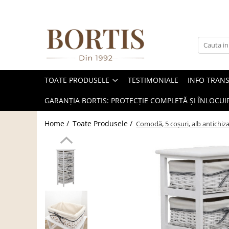
Toate Produsele
Living
Fotolii balansoar/relaxante
TOATE PRODUSELE
TESTIMONIALE
INFO TRAN
Canapele
Coltare/canapele in L
GARANȚIA BORTIS: PROTECȚIE COMPLETĂ ȘI ÎNLOCUIR
Comode
Home /
Toate Produsele /
Comodă, 5 coşuri, alb antichiz
Comode lux-ultramoderne
Comode stil clasic/rustic
Fotolii
Fotolii extensibile
Masute de cafea
Mese sufragerie/dining
Rafturi/ etajere carti