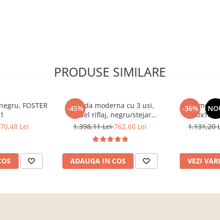
PRODUSE SIMILARE
, negru, FOSTER
Comoda moderna cu 3 usi,
Comoda c
-45%
-36%
NO
 1
model riflaj, negru/stejar
120x100x3
artisan, 120x88x44 cm, Bortis
sonoma/alb, p
70,48 Lei
1.398,11 Lei
762,60 Lei
1.131,20 
impex
dormitor, bir
COS
ADAUGA IN COS
VEZI VAR