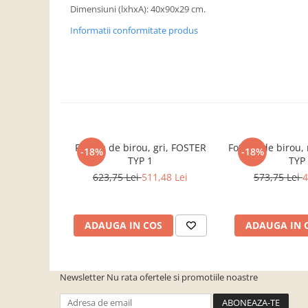
Dulapuri haine si Sifoniere
Dimensiuni (lxhxA): 40x90x29 cm.
Masute de toaleta
Informatii conformitate produs
Noptiere dormitor
Paturi cu saltea inclusa(pachet
promo)
Paturi de 1 persoana
Paturi lemn & pal
Paturi metalice
Fotoliu de birou, gri, FOSTER
Fotoliu de birou
-18%
-18%
TYP 1
TYP
Paturi tapitate
623,75 Lei
511,48 Lei
573,75 Lei
4
Saltele
Seturi dormitoare complete
ADAUGA IN COS
ADAUGA IN 
Suporturi saltea/Somiere/Gratii
pentru pat
Mobilier Hol/Cuiere
Newsletter
Nu rata ofertele si promotiile noastre
Banci pentru asteptare
Colectia casmir -seturi