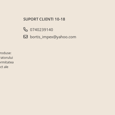
SUPORT CLIENTI
10-18
0740239140
bortis_impex@yahoo.com
produse:
ratorului
ormitatea
ct ale