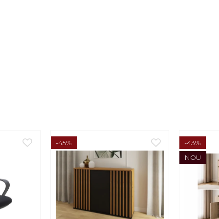
-45%
-43%
NOU