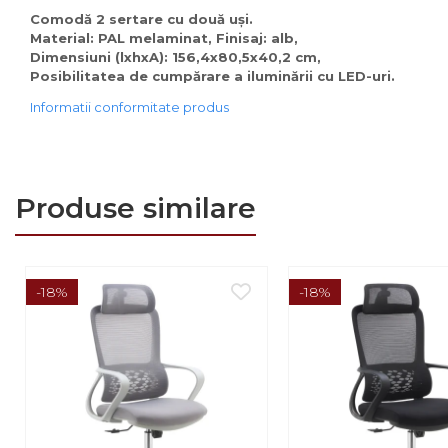
Comode
Comodă 2 sertare cu două uşi.
Comode lux-ultramoderne
Material: PAL melaminat, Finisaj: alb,
Dimensiuni (lxhxA): 156,4x80,5x40,2 cm,
Dulapuri haine si Sifoniere
Posibilitatea de cumpărare a iluminării cu LED-uri.
Masute de toaleta
Informatii conformitate produs
Noptiere dormitor
Paturi cu saltea
inclusa(pachet promo)
Produse similare
Paturi de 1 persoana
Paturi lemn & pal
Paturi metalice
-18%
-18%
Paturi tapitate
Saltele
Seturi dormitoare
complete
Suporturi