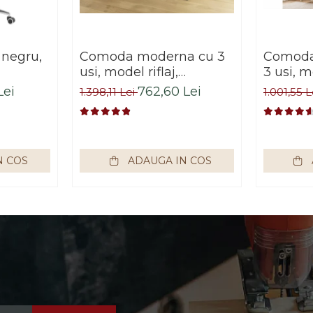
 negru,
Comoda moderna cu 3
Comoda 
usi, model riflaj,
3 usi, m
negru/stejar artisan,
manere,
Lei
762,60 Lei
1.398,11 Lei
1.001,55 
120x88x44 cm, Bortis
stejar 
impex
living, 
Bortis 
N COS
ADAUGA IN COS