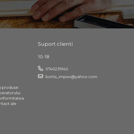
Suport clienti
10-18
0740239140
bortis_impex@yahoo.com
a produse:
operatorului
onformitatea
ntact ale