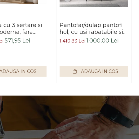
cu 3 sertare si
Pantofar/dulap pantofi
oderna, fara
hol, cu usi rabatabile si
 120x85x33 cm,
sertar,bej crem casmir,
571,95 Lei
1.000,00 Lei
Lei
1.410,83 Lei
sonoma, pentru
pal+mdf casmir , 98x
dormitor, hol,
55x34 cm, usa mdf cu
Impex
model riflaj, picioare
negre, butoni auriu,
ADAUGA IN COS
ADAUGA IN COS
Bortis