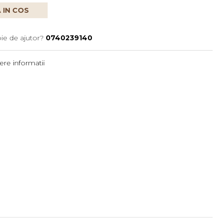
 IN COS
ie de ajutor?
0740239140
re informatii