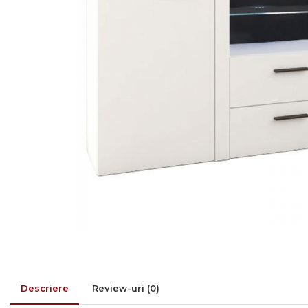
Rafturi/ etajere carti
Scaune living/dining
Set mobilier Living
Seturi masa +scaune
dining
Tabureti
Bucatarie
Suporturi si tavi
Chiuvete bucatarie
Mese bucatarie /dining
Mobilier/seturi de bucatarie
Scaune bucatarie
Scaune din lemn
Descriere
Review-uri
(0)
Dormitor