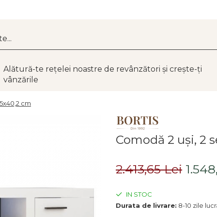
Alătură-te rețelei noastre de revânzători și crește-ți
vânzările
0,5x40,2 cm
Comodă 2 uşi, 2 s
2.413,65 Lei
1.548
IN STOC
Durata de livrare:
8-10 zile luc