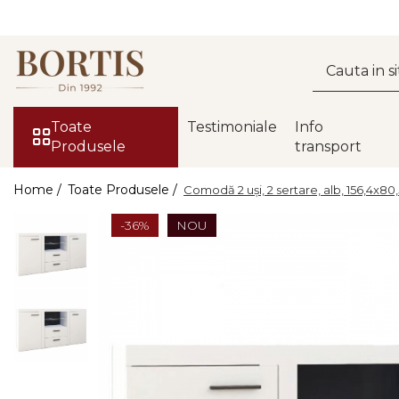
Toate Produsele
Living
Fotolii balansoar/relaxante
Toate
Testimoniale
Info
Produsele
transport
Canapele
Coltare/canapele in L
Home /
Toate Produsele /
Comodă 2 uşi, 2 sertare, alb, 156,4x8
Comode
-36%
NOU
Comode lux-ultramoderne
Comode stil clasic/rustic
Fotolii
Fotolii extensibile
Masute de cafea
Mese sufragerie/dining