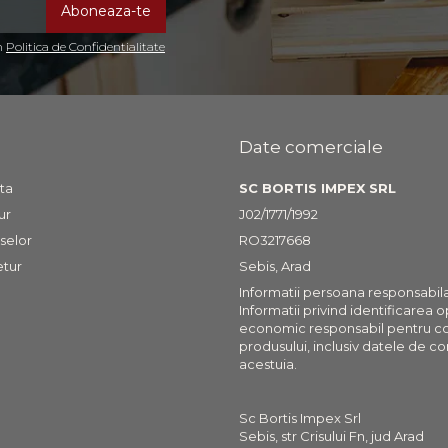
in
Politica de Confidentialitate
Date comerciale
ta
SC BORTIS IMPEX SRL
ur
J02/1771/1992
selor
RO3217668
etur
Sebis, Arad
Informatii persoana responsabil
Informatii privind identificarea 
economic responsabil pentru c
produsului, inclusiv datele de co
acestuia.
Sc Bortis Impex Srl
Sebis, str Crisului Fn, jud Arad