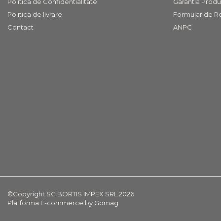
Politica de Confidentialitate
Garantia Produ
COVOARE
Politica de livrare
Formular de R
PUFOASE(SHAGGY)FIR
Contact
ANPC
LUNG
Mobilier Gradina
Banci gradina si terasa
Mese gradina
Scaune de gradina
Seturi de gradina
Sezlonguri
Sezlonguri de gradina si
terasa
Electrocasnice incorporabile
,Chiuvete si baterii
Baterii bucatarie
©Copyright SC BORTIS IMPEX SRL 2026
Chiuvete bucatarie
Platforma E-commerce by Gomag
Cuptoare cu microunde