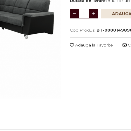
Durata de livrare:
8-10 zile luc
ADAUGA
Cod Produs:
BT-000014989
Adauga la Favorite
Ce