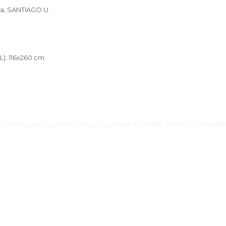
apta, SANTIAGO U
L): 116x260 cm
 şi în 6 nuanţe a pielii ecologice la preţul de: 7 555,-. Pentru o coman
urata de livrare este între 6-8 săptămâni.