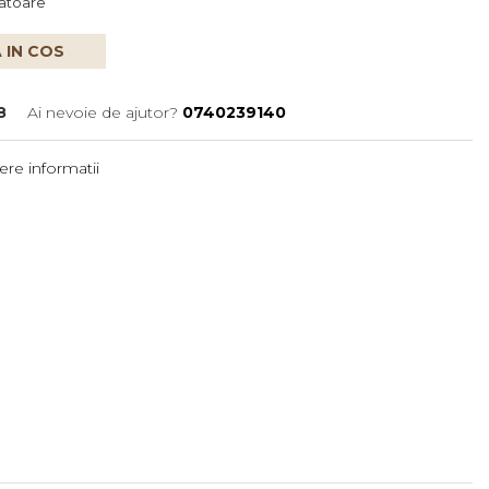
ratoare
 IN COS
8
Ai nevoie de ajutor?
0740239140
re informatii