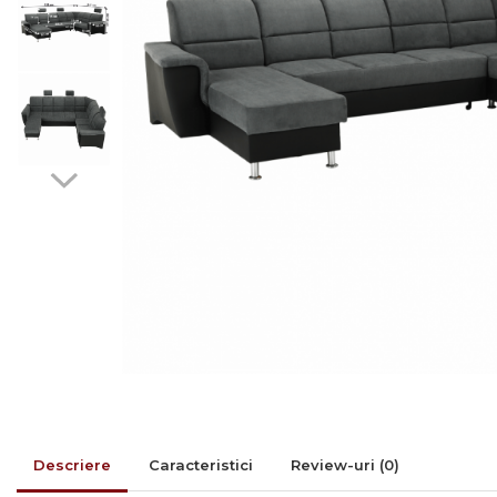
Rafturi/ etajere carti
Scaune living/dining
Set mobilier Living
Seturi masa +scaune
dining
Tabureti
Bucatarie
Suporturi si tavi
Chiuvete bucatarie
Mese bucatarie /dining
Mobilier/seturi de bucatarie
Scaune bucatarie
Scaune din lemn
Descriere
Caracteristici
Review-uri
(0)
Dormitor