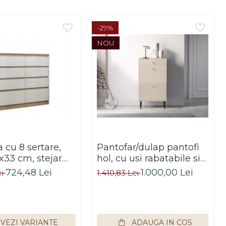
-29%
NOU
cu 8 sertare,
Pantofar/dulap pantofi
x33 cm, stejar
hol, cu usi rabatabile si
alb, pentru hol,
sertar,bej crem casmir,
724,48 Lei
1.000,00 Lei
ei
1.410,83 Lei
dormitor, birou,
pal+mdf casmir , 98x
Impex
55x34 cm, usa mdf cu
model riflaj, picioare
negre, butoni auriu,
VEZI VARIANTE
ADAUGA IN COS
Bortis