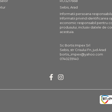
selor
RO3217668
etur
Sebis, Arad
Informatii persoana responsabil
Informatii privind identificarea 
economic responsabil pentru c
produsului, inclusiv datele de co
acestuia.
Sc Bortis Impex Srl
Sebis, str Crisului Fn, jud Arad
bortis_impex@yahoo.com
0740239140