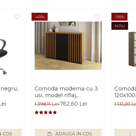
-45%
-36%
NOU
 negru,
Comoda moderna cu 3
Comoda 
usi, model riflaj,
120x100
negru/stejar artisan,
sonoma/
Lei
762,60 Lei
1.398,11 Lei
1.131,20 L
120x88x44 cm, Bortis
living, 
impex
Bortis 
N COS
ADAUGA IN COS