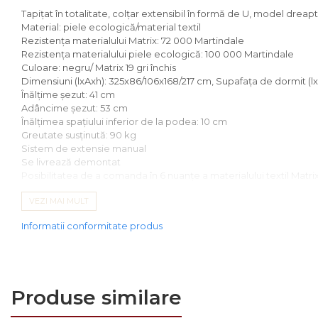
Comode
Tapiţat în totalitate, colţar extensibil în formă de U, model dre
Comode lux-ultramoderne
Material: piele ecologică/material textil
Rezistenţa materialului Matrix: 72 000 Martindale
Dulapuri haine si Sifoniere
Rezistenţa materialului piele ecologică: 100 000 Martindale
Culoare: negru/ Matrix 19 gri închis
Masute de toaleta
Dimensiuni (lxAxh): 325x86/106x168/217 cm, Supafaţa de dormit (lx
Înălţime şezut: 41 cm
Noptiere dormitor
Adâncime şezut: 53 cm
Paturi cu saltea
Înălţimea spaţiului inferior de la podea: 10 cm
Greutate susţinută: 90 kg
inclusa(pachet promo)
Sistem de extensie manual
Paturi de 1 persoana
Se livrează demontat
Posibilitatea de a comanda în 6 nuanţe a materialului textil Matrix
Paturi lemn & pal
După achitarea avansului, comanda dvs. va fi dată în producţie. D
VEZI MAI MULT
Paturi metalice
Informatii conformitate produs
Paturi tapitate
Saltele
Seturi dormitoare
Produse similare
complete
Suporturi