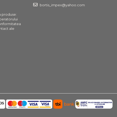
bortis_impex@yahoo.com
a produse:
operatorului
onformitatea
ntact ale