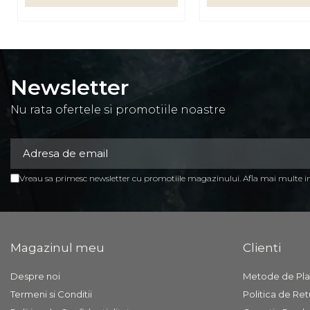
Mese birou
rafturi/etajere carti
Scaune Birou
Newsletter
Scaune conferinta-vizitator
Nu rata ofertele si promotiile noastre
Seturi mobilier birou
complet
Camera copiilor
Birouri camera copilului
Vreau sa primesc newsletter cu promotiile magazinului. Afla mai multe 
Canapele copii
Fotolii
Paturi pentru copii
Magazinul meu
Clienti
Paturi supraetajate
Despre noi
Metode de Pla
Covoare
Termeni si Conditii
Politica de Ret
COVOARE CLASICE