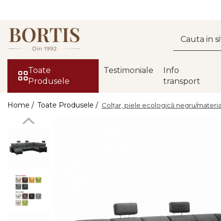
Toate Produsele
Living
Fotolii balansoar/relaxante
Toate
Testimoniale
Info
Produsele
transport
Canapele
Coltare/canapele in L
Home /
Toate Produsele /
Colţar, piele ecologică negru/mater
Comode
Comode lux-ultramoderne
Comode stil clasic/rustic
Fotolii
Fotolii extensibile
Masute de cafea
Mese sufragerie/dining