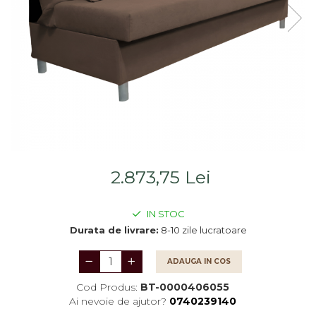
Saltele
Scaune living/dining
Seturi dormitoare
Set mobilier Living
complete
Seturi masa +scaune
Suporturi
dining
saltea/Somiere/Gratii
Tabureti
pentru pat
2.873,75 Lei
IN STOC
Durata de livrare:
8-10 zile lucratoare
ADAUGA IN COS
Cod Produs:
BT-0000406055
Ai nevoie de ajutor?
0740239140