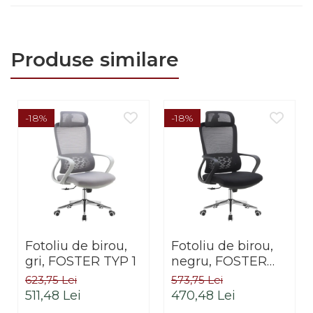
Produse similare
-18%
-18%
Fotoliu de birou,
Fotoliu de birou,
gri, FOSTER TYP 1
negru, FOSTER
TYP 1
623,75 Lei
573,75 Lei
511,48 Lei
470,48 Lei