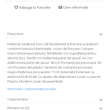
Adauga la Favorite
Cere informatii
Descriere
Material: ţesătură Soro 28 Rezistenţă la frecare a ţesăturii
conform testului Martindale: cicluri de frecare Culoare:
maro Dimensiuni (lxAxh): 191x86x90 cm Suprafaţa pentru
dormit (lxL): 114x191 cm Înălţimea părţii de şezut: 40 cm
Adâncimea părţii de şezut: 56 cm Portanţă pe persoană: 90
cm Picioare din plastic Variantă de culoarea piciorului:
negru Înălţimea picioarelor: 7 cm Extensibil Extensie cu
sistemul KLIK KLAK Cu spaţiu de depozitare Livrat cu perne
Practic Modern Livrat dezasamblat
Informatii conformitate produs
Caracteristici
Review-uri
(0)