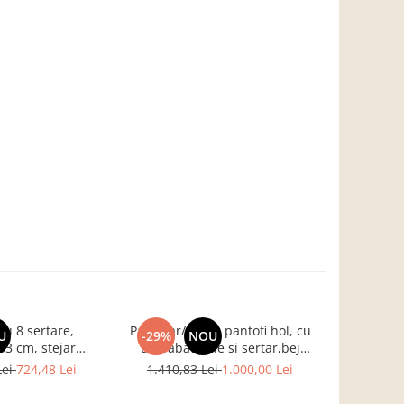
u 8 sertare,
Pantofar/dulap pantofi hol, cu
Birou pe col
U
-29%
NOU
-17%
3 cm, stejar
usi rabatabile si sertar,bej
B
entru hol, living,
crem casmir, pal+mdf casmir ,
Lei
724,48 Lei
1.410,83 Lei
1.000,00 Lei
761,3
ou, Bortis Impex
98x 55x34 cm, usa mdf cu
model riflaj, picioare negre,