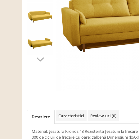
Scaune living/dining
Set mobilier Living
Seturi masa +scaune dining
Tabureti
Bucatarie
Suporturi si tavi
Chiuvete bucatarie
Mese bucatarie /dining
Mobilier/seturi de bucatarie
Scaune bucatarie
Scaune din lemn
Dormitor
Caracteristici
Review-uri
(0)
Descriere
Comode
Comode lux-ultramoderne
Material: ţesătură Kronos 43 Rezistenţa ţesăturii la frecar
000 de cicluri de frecare Culoare: galbenă Dimensiuni (lxA