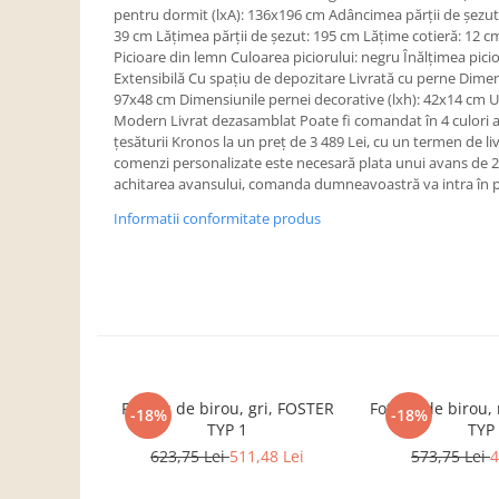
Dulapuri haine si Sifoniere
pentru dormit (lxA): 136x196 cm Adâncimea părţii de şezut:
39 cm Lăţimea părţii de şezut: 195 cm Lăţime cotieră: 12 
Masute de toaleta
Picioare din lemn Culoarea piciorului: negru Înălţimea pici
Noptiere dormitor
Extensibilă Cu spaţiu de depozitare Livrată cu perne Dimen
97x48 cm Dimensiunile pernei decorative (lxh): 42x14 cm U
Paturi cu saltea inclusa(pachet
Modern Livrat dezasamblat Poate fi comandat în 4 culori ale 
promo)
ţesăturii Kronos la un preţ de 3 489 Lei, cu un termen de l
comenzi personalizate este necesară plata unui avans de 
Paturi de 1 persoana
achitarea avansului, comanda dumneavoastră va intra în p
Paturi lemn & pal
Informatii conformitate produs
Paturi metalice
Paturi tapitate
Saltele
Seturi dormitoare complete
Suporturi saltea/Somiere/Gratii
pentru pat
Fotoliu de birou, gri, FOSTER
Fotoliu de birou
-18%
-18%
Mobilier Hol/Cuiere
TYP 1
TYP
623,75 Lei
511,48 Lei
573,75 Lei
4
Banci pentru asteptare
Colectia casmir -seturi