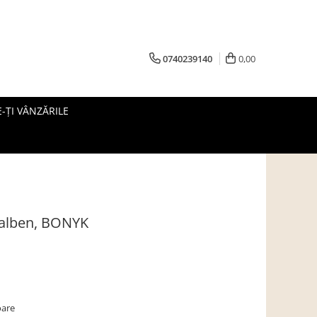
0740239140
0,00
-ȚI VÂNZĂRILE
galben, BONYK
oare