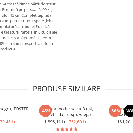
 54 cm Înălţimea părţii de şezut:
cm Portanţă pe persoană: 90 kg
orului: 13 cm Complet tapiţată
siuni pernă suport spate (lxh):
mplutură: arc bonel Practică
ţesăturii Paros şi în 6 culori ale
ivrare de 6-8 săptămâni. Pentru
20% din suma respectivă. După
roducţie.
PRODUSE SIMILARE
, negru, FOSTER
Comoda moderna cu 3 usi,
Comoda c
-45%
-36%
NO
 1
model riflaj, negru/stejar
120x100x3
artisan, 120x88x44 cm, Bortis
sonoma/alb, p
70,48 Lei
1.398,11 Lei
762,60 Lei
1.131,20 
impex
dormitor, bir