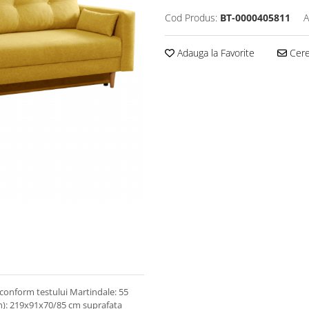
Cod Produs:
BT-0000405811
A
Adauga la Favorite
Cere 
e conform testului Martindale: 55
xh): 219x91x70/85 cm suprafaţa