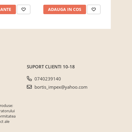
butoni auriu, Bortis
IANTE
ADAUGA IN COS
ADAUG
SUPORT CLIENTI
10-18
0740239140
bortis_impex@yahoo.com
produse:
ratorului
ormitatea
ct ale