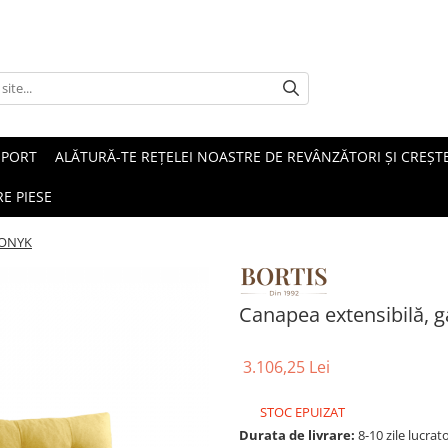
SPORT
ALĂTURĂ-TE REȚELEI NOASTRE DE REVÂNZĂTORI ȘI CREȘTE
E PIESE
 BONYK
Canapea extensibilă, 
3.106,25 Lei
STOC EPUIZAT
Durata de livrare:
8-10 zile lucrat