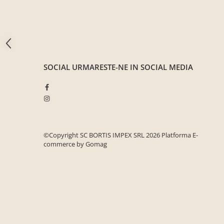
Seturi mobilier birou complet
Camera copiilor
Birouri camera copilului
Canapele copii
Fotolii
SOCIAL
URMARESTE-NE IN SOCIAL MEDIA
Paturi pentru copii
Paturi supraetajate
Covoare
COVOARE CLASICE
©Copyright SC BORTIS IMPEX SRL 2026
Platforma E-
COVOARE PUFOASE(SHAGGY)FIR
commerce by Gomag
LUNG
Mobilier Gradina
Banci gradina si terasa
Mese gradina
Scaune de gradina