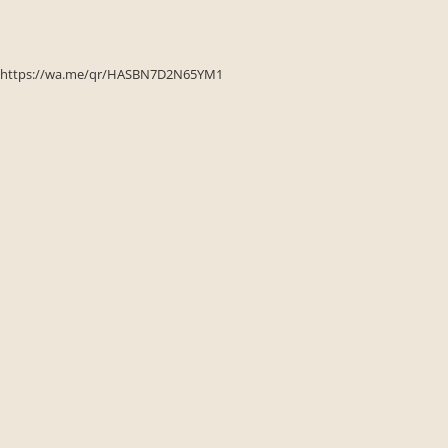
Seturi de gradina
Sezlonguri
Sezlonguri de gradina si terasa
https://wa.me/qr/HASBN7D2N65YM1
Electrocasnice incorporabile
,Chiuvete si baterii
Baterii bucatarie
Chiuvete bucatarie
Cuptoare cu microunde
incorporabile
Cuptoare incorporabile
Hote
Masini de spalat vase
Oale sub presiune
Plite incorporabile
Prajitoare paine
Storcatoare