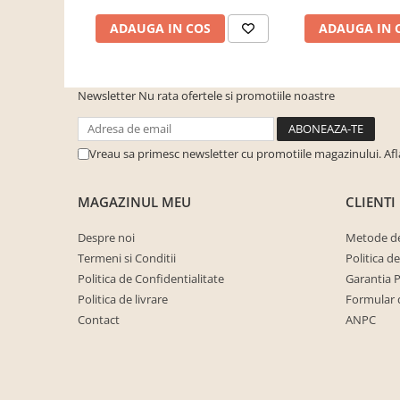
cuiere/mobila hol Rai casmir
ADAUGA IN COS
ADAUGA IN 
Pantofare Hol
Set mobilier Hol modern cu
panouri tapitate
Newsletter
Nu rata ofertele si promotiile noastre
Seturi hol cuiere
Mobilier Birou
Vreau sa primesc newsletter cu promotiile magazinului. Af
Fotolii
Birouri
MAGAZINUL MEU
CLIENTI
Birouri pe colt
Despre noi
Metode de
Canapele birou
Termeni si Conditii
Politica d
Dulapuri birou/bibliorafturi
Politica de Confidentialitate
Garantia 
Politica de livrare
Formular 
Mese birou
Contact
ANPC
rafturi/etajere carti
Scaune Birou
Scaune conferinta-vizitator