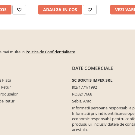
COS
ADAUGA IN COS
VEZI VAR
la mai multe in
Politica de Confidentialitate
DATE COMERCIALE
 Plata
SC BORTIS IMPEX SRL
e Retur
J02/1771/1992
Produselor
RO3217668
de Retur
Sebis, Arad
Informatii persoana responsabila 
Informatii privind identificarea ope
economic responsabil pentru conf
produsului, inclusiv datele de conta
acestuia.