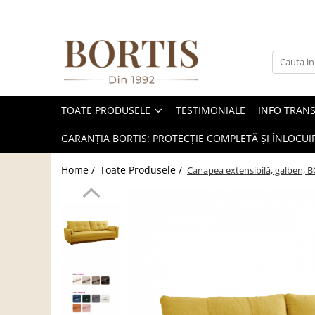
Toate Produsele
Living
Fotolii balansoar/relaxante
TOATE PRODUSELE
TESTIMONIALE
INFO TRAN
Canapele
Coltare/canapele in L
GARANȚIA BORTIS: PROTECȚIE COMPLETĂ ȘI ÎNLOCUIR
Comode
Home /
Toate Produsele /
Canapea extensibilă, galben,
Comode lux-ultramoderne
Comode stil clasic/rustic
Fotolii
Fotolii extensibile
Masute de cafea
Mese sufragerie/dining
Rafturi/ etajere carti