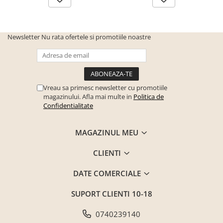
Seturi mobilier birou complet
Camera copiilor
Birouri camera copilului
Newsletter
Nu rata ofertele si promotiile noastre
Canapele copii
Fotolii
Paturi pentru copii
Vreau sa primesc newsletter cu promotiile
magazinului. Afla mai multe in
Politica de
Paturi supraetajate
Confidentialitate
Covoare
COVOARE CLASICE
MAGAZINUL MEU
COVOARE PUFOASE(SHAGGY)FIR
LUNG
CLIENTI
Mobilier Gradina
DATE COMERCIALE
Banci gradina si terasa
SUPORT CLIENTI
10-18
Mese gradina
Scaune de gradina
0740239140