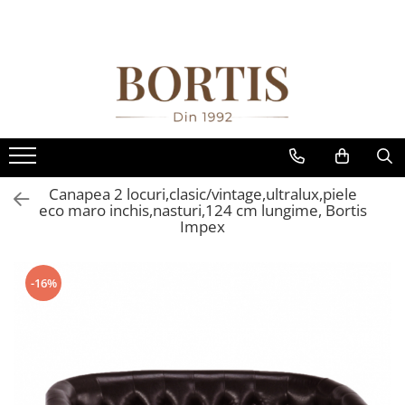
Toate Produsele
Living
Fotolii balansoar/relaxante
Canapele
Coltare/canapele in L
Canapea 2 locuri,clasic/vintage,ultralux,piele
Comode
eco maro inchis,nasturi,124 cm lungime, Bortis
Impex
Comode lux-ultramoderne
Comode stil clasic/rustic
-16%
Fotolii
Fotolii extensibile
Masute de cafea
Mese sufragerie/dining
Rafturi/ etajere carti