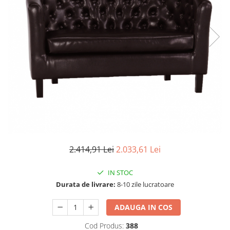
Scaune living/dining
Set mobilier Living
Seturi masa +scaune dining
Tabureti
Bucatarie
Suporturi si tavi
Chiuvete bucatarie
Mese bucatarie /dining
Mobilier/seturi de bucatarie
2.414,91 Lei
2.033,61 Lei
Scaune bucatarie
Scaune din lemn
IN STOC
Durata de livrare:
8-10 zile lucratoare
Dormitor
Comode
ADAUGA IN COS
Comode lux-ultramoderne
Cod Produs:
388