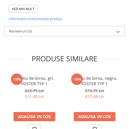
cuiere/mobila hol Rai casmir
,pentru culoare (Ilustratie foto) !!
Se livreaza ambalat in colete !!
VEZI MAI MULT
Pantofare Hol
Informatii conformitate produs
Set mobilier Hol modern cu
panouri tapitate
Review-uri
(0)
Seturi hol cuiere
Mobilier Birou
Fotolii
PRODUSE SIMILARE
Birouri
Birouri pe colt
Fotoliu de birou, gri,
Fotoliu de birou, negru,
-18%
-18%
Canapele birou
FOSTER TYP 1
FOSTER TYP 1
Dulapuri birou/bibliorafturi
623,75 Lei
573,75 Lei
511,48 Lei
470,48 Lei
Mese birou
rafturi/etajere carti
Scaune Birou
ADAUGA IN COS
ADAUGA IN COS
Scaune conferinta-vizitator