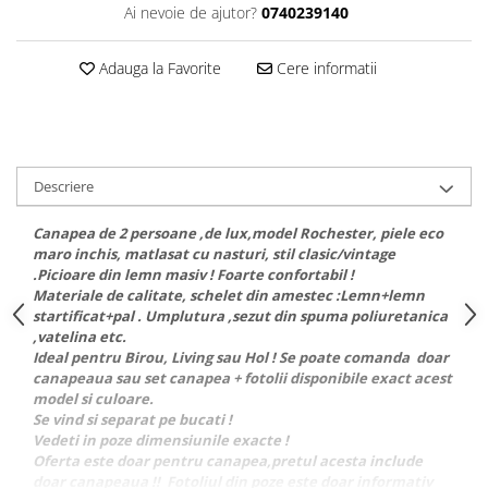
Dulapuri haine si Sifoniere
Ai nevoie de ajutor?
0740239140
Masute de toaleta
Adauga la Favorite
Cere informatii
Noptiere dormitor
Paturi cu saltea inclusa(pachet
promo)
Paturi de 1 persoana
Descriere
Paturi lemn & pal
Paturi metalice
Canapea de 2 persoane ,de lux,model Rochester, piele eco
maro inchis, matlasat cu nasturi, stil clasic/vintage
Paturi tapitate
.Picioare din lemn masiv ! Foarte confortabil !
Saltele
Materiale de calitate, schelet din amestec :Lemn+lemn
startificat+pal . Umplutura ,sezut din spuma poliuretanica
Seturi dormitoare complete
,vatelina etc.
Ideal pentru Birou, Living sau Hol ! Se poate comanda doar
Suporturi saltea/Somiere/Gratii
canapeaua sau set canapea + fotolii disponibile exact acest
pentru pat
model si culoare.
Mobilier Hol/Cuiere
Se vind si separat pe bucati !
Vedeti in poze dimensiunile exacte !
Banci pentru asteptare
Oferta este doar pentru canapea,pretul acesta include
Colectia casmir -seturi
doar canapeaua !! Fotoliul din poze este doar informativ