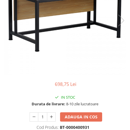
Seturi dormitoare complete
Set mobilier Living
Suporturi saltea/Somiere/Gratii
Seturi masa +scaune dining
pentru pat
Tabureti
698,75 Lei
IN STOC
Durata de livrare:
8-10 zile lucratoare
ADAUGA IN COS
Cod Produs:
BT-0000400931