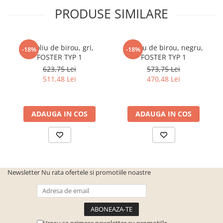
PRODUSE SIMILARE
Fotoliu de birou, gri,
Fotoliu de birou, negru,
-18%
-18%
FOSTER TYP 1
FOSTER TYP 1
623,75 Lei
573,75 Lei
511,48 Lei
470,48 Lei
ADAUGA IN COS
ADAUGA IN COS
Newsletter
Nu rata ofertele si promotiile noastre
Vreau sa primesc newsletter cu promotiile