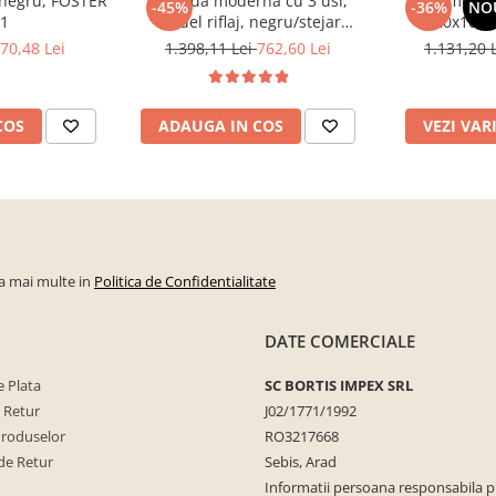
, negru, FOSTER
Comoda moderna cu 3 usi,
Comoda c
-45%
-36%
NO
 1
model riflaj, negru/stejar
120x100x3
artisan, 120x88x44 cm, Bortis
sonoma/alb, p
70,48 Lei
1.398,11 Lei
762,60 Lei
1.131,20 
impex
dormitor, bir
COS
ADAUGA IN COS
VEZI VAR
la mai multe in
Politica de Confidentialitate
DATE COMERCIALE
 Plata
SC BORTIS IMPEX SRL
e Retur
J02/1771/1992
Produselor
RO3217668
de Retur
Sebis, Arad
Informatii persoana responsabila 