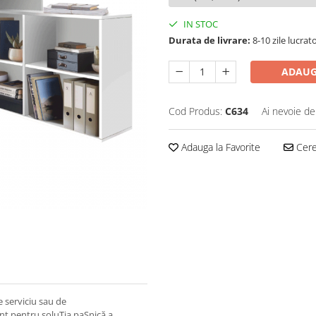
IN STOC
Durata de livrare:
8-10 zile lucrat
ADAUG
Cod Produs:
C634
Ai nevoie de
Adauga la Favorite
Cere 
 serviciu sau de
nt pentru soluŢia paŞnică a