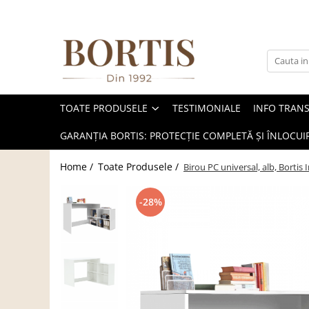
Toate Produsele
Living
Fotolii balansoar/relaxante
TOATE PRODUSELE
TESTIMONIALE
INFO TRAN
Canapele
Coltare/canapele in L
GARANȚIA BORTIS: PROTECȚIE COMPLETĂ ȘI ÎNLOCUIR
Comode
Home /
Toate Produsele /
Birou PC universal, alb, Bortis
Comode lux-ultramoderne
Comode stil clasic/rustic
-28%
Fotolii
Fotolii extensibile
Masute de cafea
Mese sufragerie/dining
Rafturi/ etajere carti