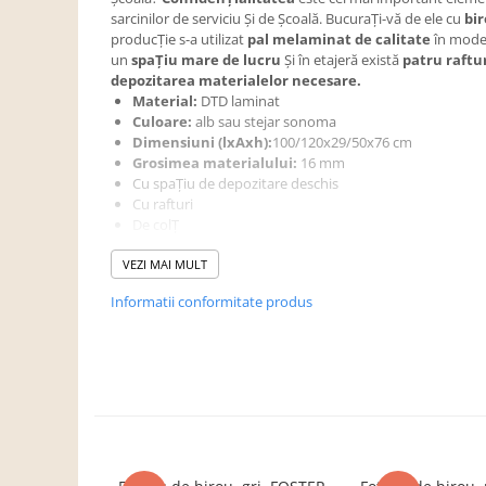
Dulapuri haine si Sifoniere
sarcinilor de serviciu Şi de Şcoală. BucuraŢi-vă de ele cu
bir
Masute de toaleta
producŢie s-a utilizat
pal melaminat de calitate
în mode
un
spaŢiu mare de lucru
Şi în etajeră există
patru
raftu
Noptiere dormitor
depozitarea materialelor necesare.
Material:
DTD laminat
Paturi cu saltea inclusa(pachet
Culoare:
alb sau stejar sonoma
promo)
Dimensiuni (lxAxh):
100/120x29/50x76 cm
Paturi de 1 persoana
Grosimea materialului:
16 mm
Cu spaŢiu de depozitare deschis
Paturi lemn & pal
Cu rafturi
De colŢ
Paturi metalice
Universal
Paturi tapitate
VEZI MAI MULT
Livrat dezasamblat
Saltele
Informatii conformitate produs
Seturi dormitoare complete
Suporturi saltea/Somiere/Gratii
pentru pat
Mobilier Hol/Cuiere
Banci pentru asteptare
Colectia casmir -seturi