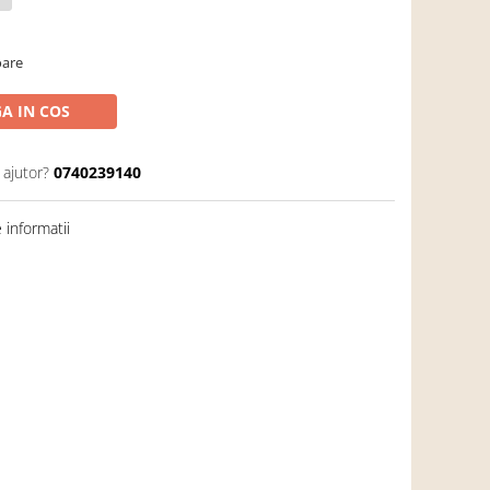
oare
A IN COS
 ajutor?
0740239140
informatii