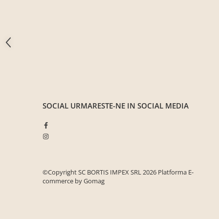
Seturi mobilier birou complet
Camera copiilor
Birouri camera copilului
Canapele copii
Fotolii
Paturi pentru copii
Paturi supraetajate
SOCIAL
URMARESTE-NE IN SOCIAL MEDIA
Covoare
COVOARE CLASICE
COVOARE PUFOASE(SHAGGY)FIR
LUNG
Mobilier Gradina
©Copyright SC BORTIS IMPEX SRL 2026
Platforma E-
Banci gradina si terasa
commerce by Gomag
Mese gradina
Scaune de gradina