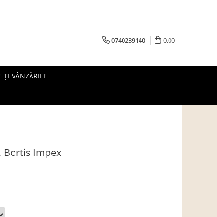
0740239140
0,00
-ȚI VÂNZĂRILE
, Bortis Impex