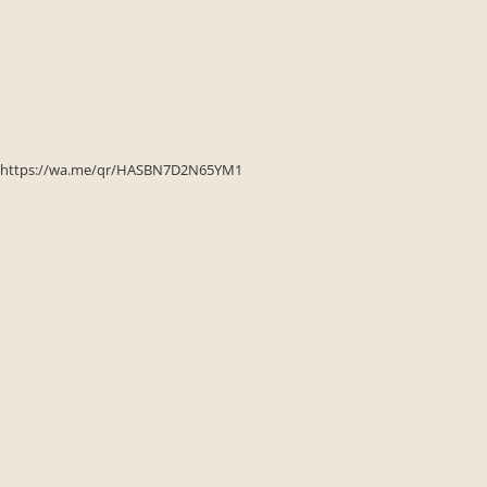
Seturi de gradina
Sezlonguri
Sezlonguri de gradina si terasa
Electrocasnice incorporabile
,Chiuvete si baterii
Baterii bucatarie
https://wa.me/qr/HASBN7D2N65YM1
Chiuvete bucatarie
Cuptoare cu microunde
incorporabile
Cuptoare incorporabile
Hote
Masini de spalat vase
Oale sub presiune
Plite incorporabile
Prajitoare paine
Storcatoare