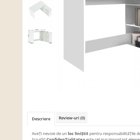
Scaune living/dining
Set mobilier Living
Seturi masa +scaune dining
Tabureti
Bucatarie
Suporturi si tavi
Chiuvete bucatarie
Mese bucatarie /dining
Mobilier/seturi de bucatarie
Scaune bucatarie
Scaune din lemn
Dormitor
Review-uri
(0)
Descriere
Comode
Comode lux-ultramoderne
AveŢi nevoie de un
loc liniŞtit
pentru responsabilităŢile de
Şcoală?
ConfidenŢialitatea
este cel mai important eleme