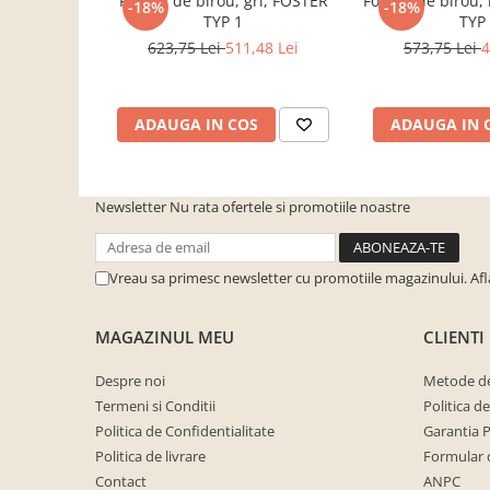
Fotoliu de birou, gri, FOSTER
Fotoliu de birou
-18%
-18%
cuiere/mobila hol Rai casmir
TYP 1
TYP
Pantofare Hol
623,75 Lei
511,48 Lei
573,75 Lei
4
Set mobilier Hol modern cu
panouri tapitate
ADAUGA IN COS
ADAUGA IN 
Seturi hol cuiere
Mobilier Birou
Fotolii
Newsletter
Nu rata ofertele si promotiile noastre
Birouri
Birouri pe colt
Vreau sa primesc newsletter cu promotiile magazinului. Af
Canapele birou
Dulapuri birou/bibliorafturi
MAGAZINUL MEU
CLIENTI
Mese birou
Despre noi
Metode de
rafturi/etajere carti
Termeni si Conditii
Politica d
Politica de Confidentialitate
Garantia 
Scaune Birou
Politica de livrare
Formular 
Scaune conferinta-vizitator
Contact
ANPC