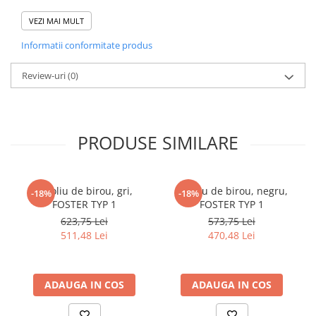
Dimensiuni (lxhxA):
112x78,2x50,2 cm
cuiere/mobila hol Rai casmir
VEZI MAI MULT
Grosimea materialului: 16 mm
Pantofare Hol
3 sertare
Informatii conformitate produs
Livrat demontat
Set mobilier Hol modern cu
panouri tapitate
Review-uri
(0)
Seturi hol cuiere
Mobilier Birou
Fotolii
PRODUSE SIMILARE
Birouri
Birouri pe colt
Fotoliu de birou, gri,
Fotoliu de birou, negru,
-18%
-18%
Canapele birou
FOSTER TYP 1
FOSTER TYP 1
Dulapuri birou/bibliorafturi
623,75 Lei
573,75 Lei
511,48 Lei
470,48 Lei
Mese birou
rafturi/etajere carti
Scaune Birou
ADAUGA IN COS
ADAUGA IN COS
Scaune conferinta-vizitator