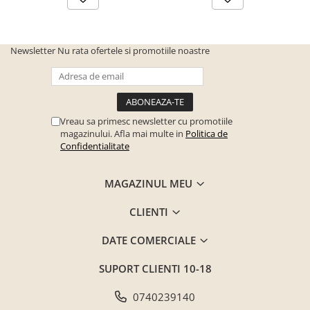
Seturi mobilier birou complet
Camera copiilor
Birouri camera copilului
Newsletter
Nu rata ofertele si promotiile noastre
Canapele copii
Fotolii
Paturi pentru copii
Vreau sa primesc newsletter cu promotiile
magazinului. Afla mai multe in
Politica de
Paturi supraetajate
Confidentialitate
Covoare
COVOARE CLASICE
MAGAZINUL MEU
COVOARE PUFOASE(SHAGGY)FIR
LUNG
CLIENTI
Mobilier Gradina
DATE COMERCIALE
Banci gradina si terasa
SUPORT CLIENTI
10-18
Mese gradina
Scaune de gradina
0740239140