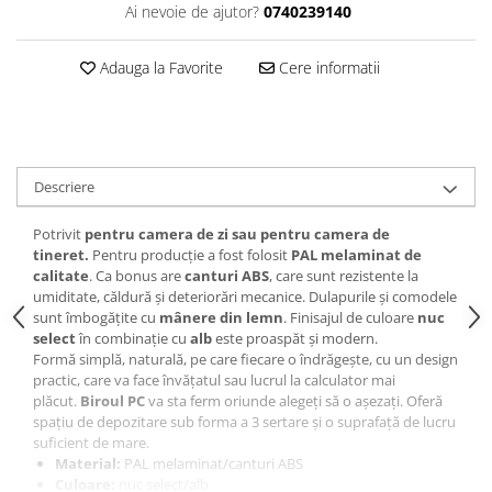
Dulapuri haine si Sifoniere
Ai nevoie de ajutor?
0740239140
Masute de toaleta
Adauga la Favorite
Cere informatii
Noptiere dormitor
Paturi cu saltea inclusa(pachet
promo)
Paturi de 1 persoana
Descriere
Paturi lemn & pal
Paturi metalice
Potrivit
pentru camera de zi sau pentru camera de
tineret.
Pentru producţie a fost folosit
PAL melaminat de
Paturi tapitate
calitate
. Ca bonus are
canturi ABS
, care sunt rezistente la
umiditate, căldură şi deteriorări mecanice. Dulapurile şi comodele
Saltele
sunt îmbogăţite cu
mânere din lemn
. Finisajul de culoare
nuc
Seturi dormitoare complete
select
în combinaţie cu
alb
este proaspăt şi modern.
Formă simplă, naturală, pe care fiecare o îndrăgeşte, cu un design
Suporturi saltea/Somiere/Gratii
practic, care va face învăţatul sau lucrul la calculator mai
pentru pat
plăcut.
Biroul PC
va sta ferm oriunde alegeţi să o aşezaţi. Oferă
Mobilier Hol/Cuiere
spaţiu de depozitare sub forma a 3 sertare şi o suprafaţă de lucru
suficient de mare.
Banci pentru asteptare
Material:
PAL melaminat/canturi ABS
Colectia casmir -seturi
Culoare:
nuc select/alb