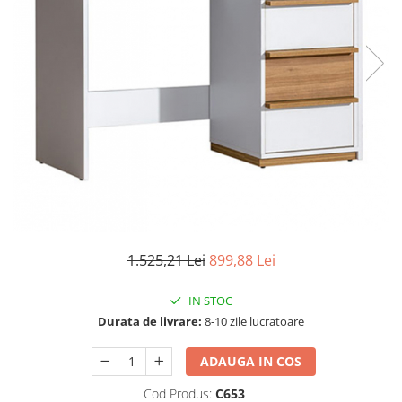
Scaune living/dining
Set mobilier Living
Seturi masa +scaune dining
Tabureti
Bucatarie
Suporturi si tavi
Chiuvete bucatarie
Mese bucatarie /dining
Mobilier/seturi de bucatarie
1.525,21 Lei
899,88 Lei
Scaune bucatarie
Scaune din lemn
IN STOC
Durata de livrare:
8-10 zile lucratoare
Dormitor
Comode
ADAUGA IN COS
Comode lux-ultramoderne
Cod Produs:
C653