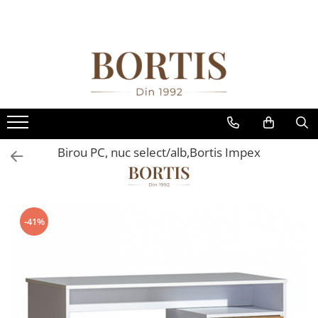
Toate Produsele
Living
Fotolii balansoar/relaxante
Canapele
Coltare/canapele in L
Birou PC, nuc select/alb,Bortis Impex
Comode
Comode lux-ultramoderne
Comode stil clasic/rustic
-41%
Fotolii
Fotolii extensibile
Masute de cafea
Mese sufragerie/dining
Rafturi/ etajere carti