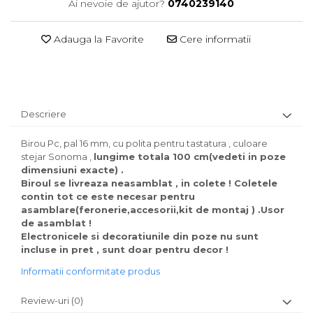
Ai nevoie de ajutor?
0740239140
Adauga la Favorite
Cere informatii
Descriere
Birou Pc, pal 16 mm, cu polita pentru tastatura , culoare
stejar Sonoma ,
lungime totala 100 cm(vedeti in poze
dimensiuni exacte) .
Biroul se livreaza neasamblat , in colete ! Coletele
contin tot ce este necesar pentru
asamblare(feronerie,accesorii,kit de montaj ) .Usor
de asamblat !
Electronicele si decoratiunile din poze nu sunt
incluse in pret , sunt doar pentru decor !
Informatii conformitate produs
Review-uri
(0)