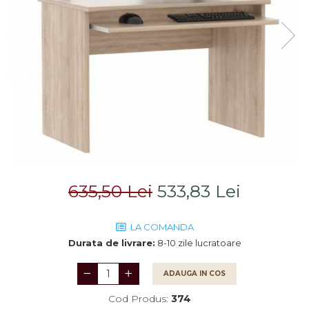
Saltele
Scaune living/dining
Seturi dormitoare
Set mobilier Living
complete
Seturi masa +scaune
Suporturi
dining
saltea/Somiere/Gratii
Tabureti
pentru pat
635,50 Lei
533,83 Lei
LA COMANDA
Durata de livrare:
8-10 zile lucratoare
ADAUGA IN COS
Cod Produs:
374