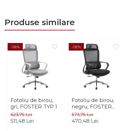
Produse similare
-18%
-18%
Fotoliu de birou,
Fotoliu de birou,
gri, FOSTER TYP 1
negru, FOSTER
TYP 1
623,75 Lei
573,75 Lei
511,48 Lei
470,48 Lei