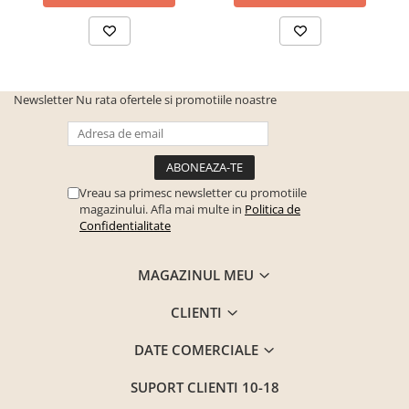
Seturi mobilier birou complet
Camera copiilor
Birouri camera copilului
Canapele copii
Newsletter
Nu rata ofertele si promotiile noastre
Fotolii
Paturi pentru copii
Paturi supraetajate
Vreau sa primesc newsletter cu promotiile
Covoare
magazinului. Afla mai multe in
Politica de
Confidentialitate
COVOARE CLASICE
COVOARE PUFOASE(SHAGGY)FIR
MAGAZINUL MEU
LUNG
Mobilier Gradina
CLIENTI
Banci gradina si terasa
DATE COMERCIALE
Mese gradina
Scaune de gradina
SUPORT CLIENTI
10-18