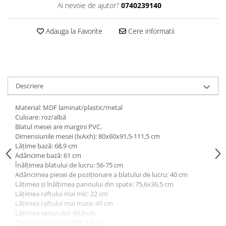
Dulapuri haine si Sifoniere
Ai nevoie de ajutor?
0740239140
Masute de toaleta
Adauga la Favorite
Cere informatii
Noptiere dormitor
Paturi cu saltea inclusa(pachet
promo)
Paturi de 1 persoana
Descriere
Paturi lemn & pal
Paturi metalice
Material: MDF laminat/plastic/metal
Culoare: roz/albă
Paturi tapitate
Blatul mesei are margini PVC.
Dimensiunile mesei (lxAxh): 80x60x91,5-111,5 cm
Saltele
Lăţime bază: 68,9 cm
Seturi dormitoare complete
Adâncime bază: 61 cm
Înălţimea blatului de lucru: 56-75 cm
Suporturi saltea/Somiere/Gratii
Adâncimea piesei de poziţionare a blatului de lucru: 40 cm
pentru pat
Lăţimea şi înălţimea panoului din spate: 75,6x36,5 cm
Mobilier Hol/Cuiere
Lăţimea raftului mai mic: 22 cm
Lăţimea raftului mai mare: 49 cm
Banci pentru asteptare
Lăţimea sertarului: 60,9 cm
Colectia casmir -seturi
Grosime material MDF: 1,5 cm