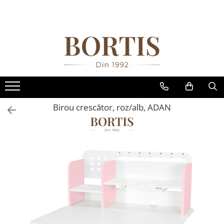
Toate Produsele
Living
Fotolii balansoar/relaxante
Canapele
Coltare/canapele in L
Birou crescător, roz/alb, ADAN
Comode
Comode lux-ultramoderne
Comode stil clasic/rustic
Fotolii
Fotolii extensibile
Masute de cafea
Mese sufragerie/dining
Rafturi/ etajere carti