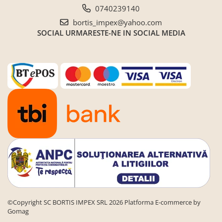
Seturi de gradina
0740239140
Sezlonguri
bortis_impex@yahoo.com
SOCIAL
URMARESTE-NE IN SOCIAL MEDIA
Sezlonguri de gradina si terasa
Electrocasnice incorporabile
,Chiuvete si baterii
Baterii bucatarie
Chiuvete bucatarie
Cuptoare cu microunde
incorporabile
Cuptoare incorporabile
Hote
Masini de spalat vase
Oale sub presiune
Plite incorporabile
©Copyright SC BORTIS IMPEX SRL 2026
Platforma E-commerce by
Prajitoare paine
Gomag
Storcatoare