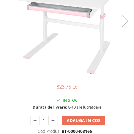
Scaune living/dining
Set mobilier Living
Seturi masa +scaune dining
Tabureti
Bucatarie
Suporturi si tavi
Chiuvete bucatarie
Mese bucatarie /dining
Mobilier/seturi de bucatarie
823,75 Lei
Scaune bucatarie
Scaune din lemn
IN STOC
Durata de livrare:
8-10 zile lucratoare
Dormitor
Comode
ADAUGA IN COS
Comode lux-ultramoderne
Cod Produs:
BT-0000408165