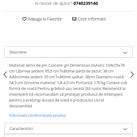
Ai nevoie de ajutor?
0740239140
Adauga la Favorite
Cere informatii
Descriere
Material: lemn de pin Culoare: gri Dimensiuni (lxAxh): 104x55x76
cm Lăţimea şederii: 95,5 cm Înălţime părţii de şezut: 38 cm
Adâncimea şederii: 35 cm Înălţime spătar: 38cm Diametru roată:
54,5 cm Grosime material: 1,8-4,5 cm Portanţă: 170 kg Cotiere sub
formă de roată Pentru grădină sau terasă Stil rustic Rezistentă la
intemperii Vă recomandăm să protejaţi produsul de intemperii
pentru a prelungi durata de viaţă a produsului Livrat
dezasamblat
Informatii conformitate produs
Caracteristici