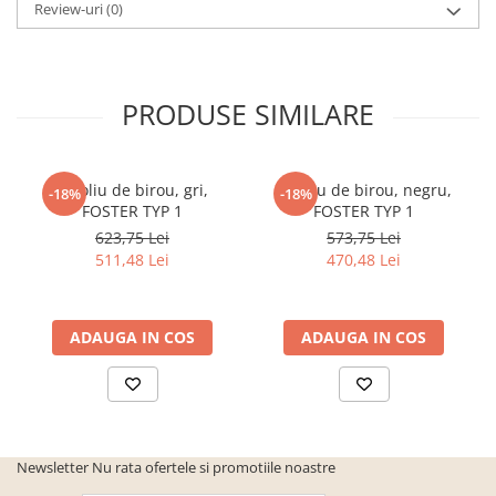
Review-uri
(0)
PRODUSE SIMILARE
Fotoliu de birou, gri,
Fotoliu de birou, negru,
-18%
-18%
FOSTER TYP 1
FOSTER TYP 1
623,75 Lei
573,75 Lei
511,48 Lei
470,48 Lei
ADAUGA IN COS
ADAUGA IN COS
Newsletter
Nu rata ofertele si promotiile noastre