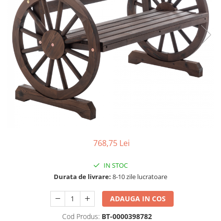
Seturi dormitoare complete
Set mobilier Living
Suporturi saltea/Somiere/Gratii
Seturi masa +scaune dining
pentru pat
Tabureti
768,75 Lei
IN STOC
Durata de livrare:
8-10 zile lucratoare
ADAUGA IN COS
Cod Produs:
BT-0000398782