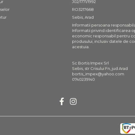
ur
J02/1771/1992
selor
RO3217668
etur
Sebis, Arad
Informatii persoana responsabil
Informatii privind identificarea 
economic responsabil pentru c
produsului, inclusiv datele de co
acestuia.
Sc Bortis Impex Srl
Sebis, str Crisului Fn, jud Arad
bortis_impex@yahoo.com
0740239140