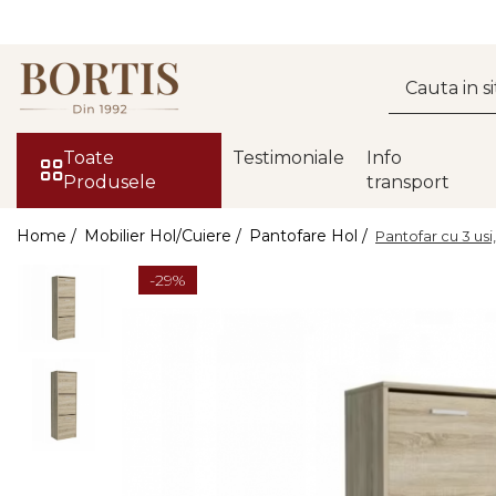
Toate Produsele
Living
Fotolii balansoar/relaxante
Toate
Testimoniale
Info
Produsele
transport
Canapele
Coltare/canapele in L
Home /
Mobilier Hol/Cuiere /
Pantofare Hol /
Pantofar cu 3 usi
Comode
-29%
Comode lux-ultramoderne
Comode stil clasic/rustic
Fotolii
Fotolii extensibile
Masute de cafea
Mese sufragerie/dining