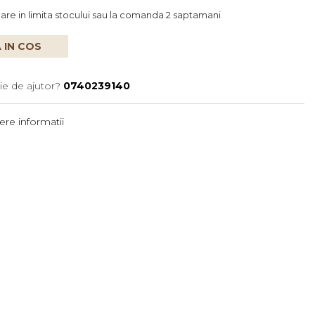
oare in limita stocului sau la comanda 2 saptamani
 IN COS
ie de ajutor?
0740239140
re informatii