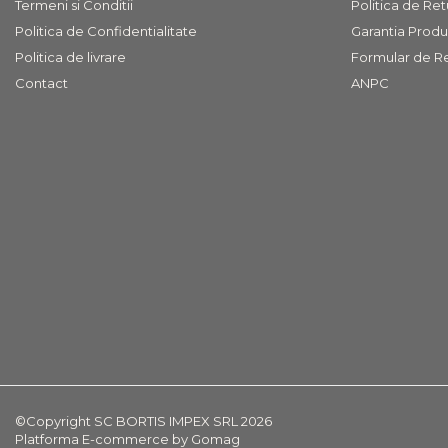
Termeni si Conditii
Politica de Ret
COVOARE
Politica de Confidentialitate
Garantia Produ
PUFOASE(SHAGGY)FIR
Politica de livrare
Formular de R
LUNG
Mobilier Gradina
Contact
ANPC
Banci gradina si terasa
Mese gradina
Scaune de gradina
Seturi de gradina
Sezlonguri
Sezlonguri de gradina si
terasa
Electrocasnice incorporabile
,Chiuvete si baterii
Baterii bucatarie
Chiuvete bucatarie
©Copyright SC BORTIS IMPEX SRL 2026
Cuptoare cu microunde
Platforma E-commerce by Gomag