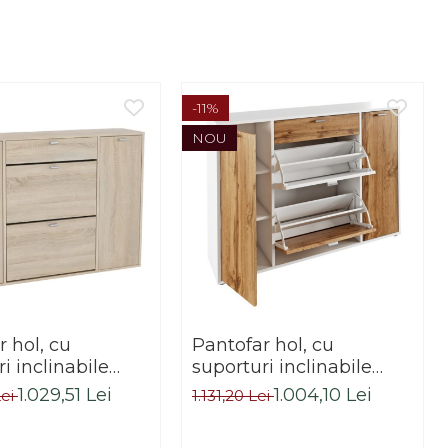
-11%
NOU
 hol, cu
Pantofar hol, cu
i inclinabile
suporturi inclinabile
 sertar ,stejar
pantofi, sertar ,alb/stejar
1.029,51 Lei
1.004,10 Lei
Lei
1.131,20 Lei
practic/modern,Bortis
wotan
,practic/modern,Bortis