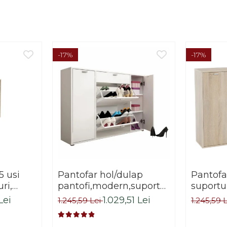
-17%
-17%
5 usi
Pantofar hol/dulap
Pantofar
uri,
pantofi,modern,suporturi
suportur
ejar
inclinabile,alb,120x85x28cm,Bortis
pantofi,
Lei
1.029,51 Lei
1.245,59 Lei
1.245,59 
Impex
sonoma,