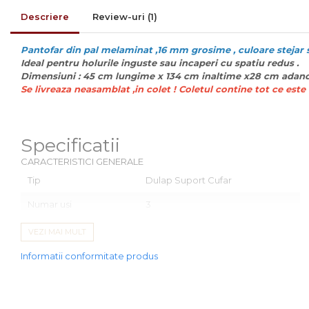
Comode
Descriere
Review-uri
(1)
Comode lux-ultramoderne
Dulapuri haine si Sifoniere
Pantofar din pal melaminat ,16 mm grosime , culoare stejar so
Ideal pentru holurile inguste sau incaperi cu spatiu redus .
Masute de toaleta
Dimensiuni : 45 cm lungime x 134 cm inaltime x28 cm adan
Se livreaza neasamblat ,in colet ! Coletul contine tot ce est
Noptiere dormitor
Paturi cu saltea
inclusa(pachet promo)
Specificatii
Paturi de 1 persoana
CARACTERISTICI GENERALE
Paturi lemn & pal
Tip
Dulap Suport Cufar
Paturi metalice
Numar usi
3
Paturi tapitate
Numar compartimente
3
VEZI MAI MULT
Saltele
Capacitate pantofi
6 perechi 8 perechi 10-12 perechi
Informatii conformitate produs
Seturi dormitoare
Culoare
Stejar sonoma
complete
Utilizat pentru
Hol
Suporturi