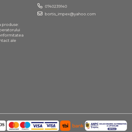
0740239140
bortis_impex@yahoo.com
a produse:
operatorului
onformitatea
ntact ale