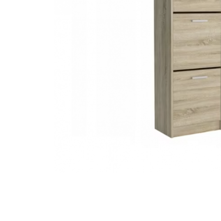
Rafturi/ etajere carti
Scaune living/dining
Set mobilier Living
Seturi masa +scaune
dining
Tabureti
Bucatarie
Suporturi si tavi
Chiuvete bucatarie
Mese bucatarie /dining
Mobilier/seturi de bucatarie
Scaune bucatarie
Scaune din lemn
Dormitor