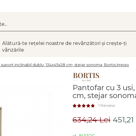
Alătură-te rețelei noastre de revânzători și crește-ți
vânzările
, suport inclinabil dublu, 134x45x28 cm, stejar sonoma, Bortis Impex
Pantofar cu 3 usi,
cm, stejar sonoma
1 Review
634,24 Lei
451,21
IN STOC