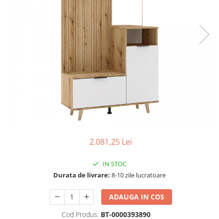
Seturi dormitoare complete
Set mobilier Living
Suporturi saltea/Somiere/Gratii
Seturi masa +scaune dining
pentru pat
Tabureti
2.081,25 Lei
IN STOC
Durata de livrare:
8-10 zile lucratoare
ADAUGA IN COS
Cod Produs:
BT-0000393890