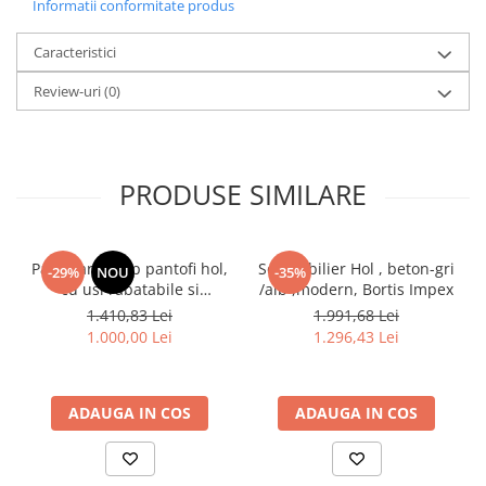
Informatii conformitate produs
Caracteristici
Review-uri
(0)
PRODUSE SIMILARE
Pantofar/dulap pantofi hol,
Set mobilier Hol , beton-gri
-29%
NOU
-35%
cu usi rabatabile si
/alb ,modern, Bortis Impex
sertar,bej crem casmir,
1.410,83 Lei
1.991,68 Lei
pal+mdf casmir , 98x 55x34
1.000,00 Lei
1.296,43 Lei
cm, usa mdf cu model riflaj,
picioare negre, butoni
auriu, Bortis
ADAUGA IN COS
ADAUGA IN COS