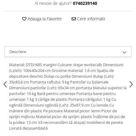
Ai nevoie de ajutor?
0740239140
Adauga la Favorite
Cere informatii
Descriere
Material: DTD/ABS margini Culoare: stejar evoke/alb Dimensiuni
(Lxlxh): 100x40x204 cm Grosime material: 1,6 cm Spaţiu de
depozitare deschis Dulap cu poliţe Dimensiuni dulap (Lxh):
35x83,6 cm Portanţa raftului: 5 kg Pantofar cu balamale
Dimensiuni pantofar (Lxh): 65x34 cm portanţa blatului superior la
pantofar: 10 kg Bară pentru umeraşe Portanţa barei pentru
umeraşe: 1 kg 3 cârlige de plastic Portanţa cârligului: 1 kg Cu
oglindă Dimensiuni oglindă (Lxh): 35x87,9 cm Cu lamele Cu
mânere din plastic Pe picioare Material picior: lemn Picior de
sprijin mijlociu Material picior de sprijin: plastic Înălţime de jos de
la podea: 12 cm Vă recomandăm să ataşaţi mobilierul de perete
Livrată dezasamblată