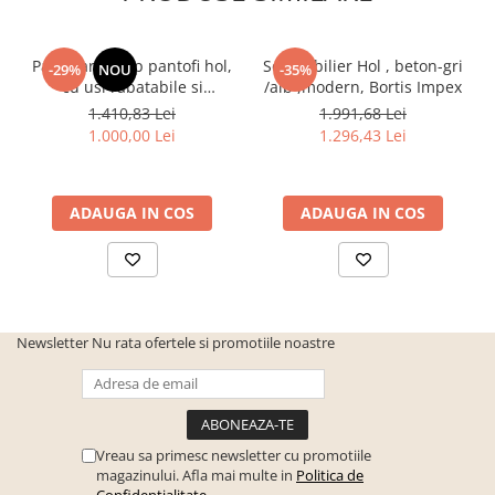
Utilizat pentru
Hol
Pantofar/dulap pantofi hol,
Set mobilier Hol , beton-gri
DETALII MATERIAL
-29%
NOU
-35%
cu usi rabatabile si
/alb ,modern, Bortis Impex
Material
PAL
sertar,bej crem casmir,
1.410,83 Lei
1.991,68 Lei
pal+mdf casmir , 98x 55x34
Tip fronturi
1.000,00 Lei
PAL
1.296,43 Lei
cm, usa mdf cu model riflaj,
picioare negre, butoni
Esenta lemn
PAL
auriu, Bortis
Finisaj
ADAUGA IN COS
Laminat Melaminat
ADAUGA IN COS
Material feronerie
Plastic si metal
DIMENSIUNI
Inaltime
134 cm
Newsletter
Nu rata ofertele si promotiile noastre
Latime
45 cm
Adancime
28 cm
Vreau sa primesc newsletter cu promotiile
magazinului. Afla mai multe in
Politica de
Confidentialitate