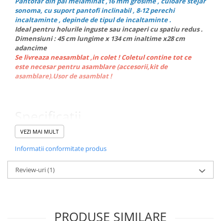
Pantofar din pal melaminat ,16 mm grosime , culoare stejar
sonoma, cu suport pantofi inclinabil , 8-12 perechi
incaltaminte , depinde de tipul de incaltaminte .
Ideal pentru holurile inguste sau incaperi cu spatiu redus .
Dimensiuni : 45 cm lungime x 134 cm inaltime x28 cm
adancime
Se livreaza neasamblat ,in colet ! Coletul contine tot ce
este necesar pentru asamblare (accesorii,kit de
asamblare).Usor de asamblat !
Specificatii
CARACTERISTICI GENERALE
VEZI MAI MULT
Tip
Dulap Suport Cufar
Informatii conformitate produs
Numar usi
3
Review-uri
(1)
Numar compartimente
3
Capacitate pantofi
6 perechi 8 perechi 10-12 perechi
Culoare
Stejar sonoma
PRODUSE SIMILARE