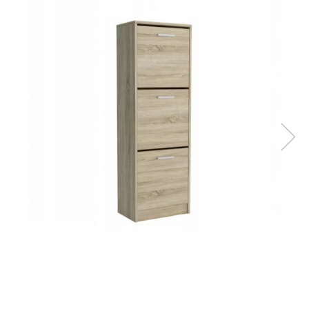
Seturi dormitoare complete
Set mobilier Living
Suporturi saltea/Somiere/Gratii
Seturi masa +scaune dining
pentru pat
Tabureti