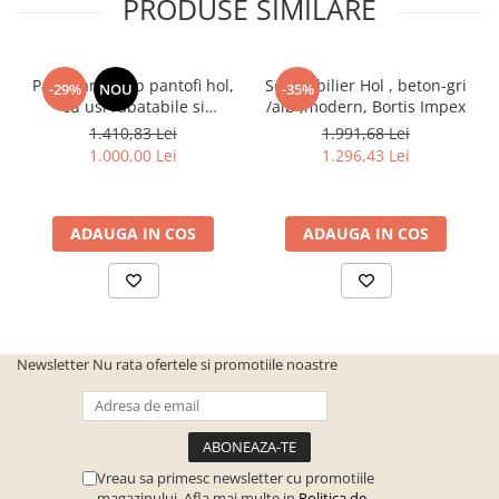
PRODUSE SIMILARE
Pantofar/dulap pantofi hol,
Set mobilier Hol , beton-gri
-29%
NOU
-35%
cu usi rabatabile si
/alb ,modern, Bortis Impex
sertar,bej crem casmir,
1.410,83 Lei
1.991,68 Lei
pal+mdf casmir , 98x 55x34
1.000,00 Lei
1.296,43 Lei
cm, usa mdf cu model riflaj,
picioare negre, butoni
auriu, Bortis
ADAUGA IN COS
ADAUGA IN COS
Newsletter
Nu rata ofertele si promotiile noastre
Vreau sa primesc newsletter cu promotiile
magazinului. Afla mai multe in
Politica de