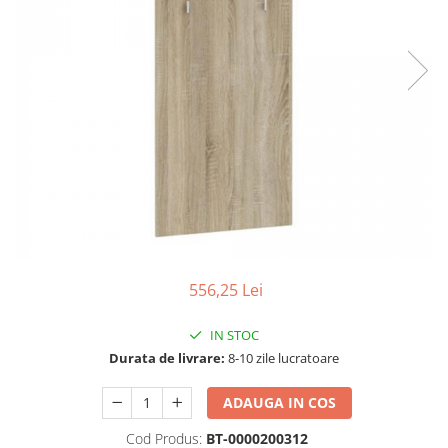
Seturi dormitoare complete
Set mobilier Living
Suporturi saltea/Somiere/Gratii
Seturi masa +scaune dining
pentru pat
Tabureti
556,25 Lei
IN STOC
Durata de livrare:
8-10 zile lucratoare
ADAUGA IN COS
Cod Produs:
BT-0000200312