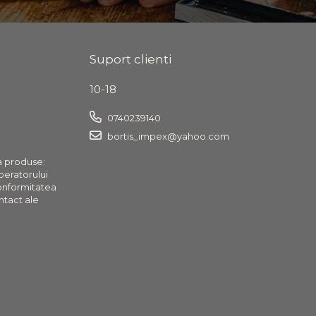
Suport clienti
10-18
0740239140
bortis_impex@yahoo.com
a produse:
operatorului
onformitatea
ntact ale