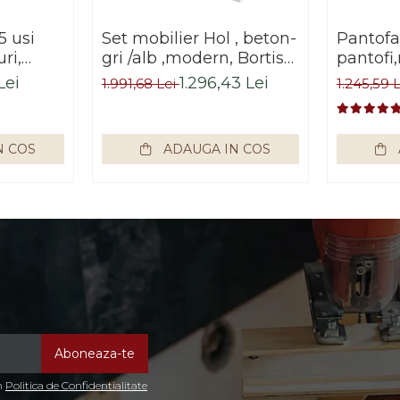
5 usi
Set mobilier Hol , beton-
Pantofa
uri,
gri /alb ,modern, Bortis
pantofi
ejar
Impex
inclina
Lei
1.296,43 Lei
1.991,68 Lei
1.245,59 
Impex
N COS
ADAUGA IN COS
in
Politica de Confidentialitate