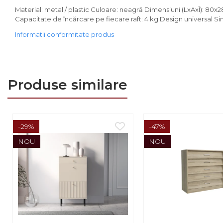
Comode
Material: metal / plastic Culoare: neagră Dimensiuni (LxAxÎ): 80x28
Comode lux-ultramoderne
Capacitate de încărcare pe fiecare raft: 4 kg Design universal S
Informatii conformitate produs
Dulapuri haine si Sifoniere
Masute de toaleta
Noptiere dormitor
Produse similare
Paturi cu saltea
inclusa(pachet promo)
Paturi de 1 persoana
-29%
-47%
Paturi lemn & pal
NOU
NOU
Paturi metalice
Paturi tapitate
Saltele
Seturi dormitoare
complete
Suporturi