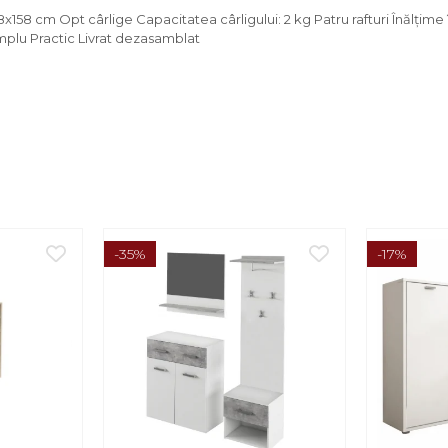
x158 cm Opt cârlige Capacitatea cârligului: 2 kg Patru rafturi Înălţime î
implu Practic Livrat dezasamblat
-35%
-17%