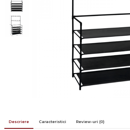
Rafturi/ etajere carti
Scaune living/dining
Set mobilier Living
Seturi masa +scaune
dining
Tabureti
Bucatarie
Suporturi si tavi
Chiuvete bucatarie
Mese bucatarie /dining
Mobilier/seturi de bucatarie
Scaune bucatarie
Scaune din lemn
Descriere
Caracteristici
Review-uri
(0)
Dormitor