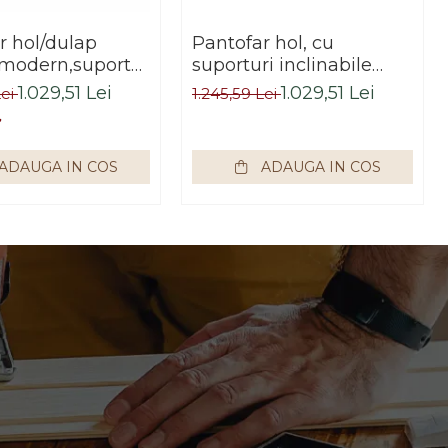
r hol/dulap
Pantofar hol, cu
,modern,suporturi
suporturi inclinabile
bile,alb,120x85x28cm,Bortis
pantofi, sertar ,stejar
1.029,51 Lei
1.029,51 Lei
Lei
1.245,59 Lei
sonoma,practic/modern,Bort
ADAUGA IN COS
ADAUGA IN COS