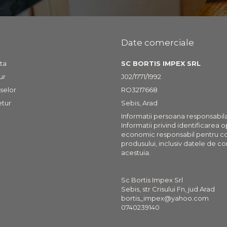
Date comerciale
ta
SC BORTIS IMPEX SRL
ur
J02/1771/1992
selor
RO3217668
etur
Sebis, Arad
Informatii persoana responsabil
Informatii privind identificarea 
economic responsabil pentru c
produsului, inclusiv datele de co
acestuia.
Sc Bortis Impex Srl
Sebis, str Crisului Fn, jud Arad
bortis_impex@yahoo.com
0740239140