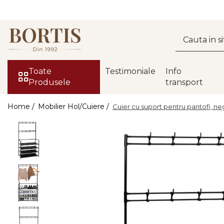
Toate Produsele
Living
Fotolii balansoar/relaxante
Toate
Testimoniale
Info
Produsele
transport
Canapele
Coltare/canapele in L
Home /
Mobilier Hol/Cuiere /
Cuier cu suport pentru pantofi, n
Comode
Comode lux-ultramoderne
Comode stil clasic/rustic
Fotolii
Fotolii extensibile
Masute de cafea
Mese sufragerie/dining