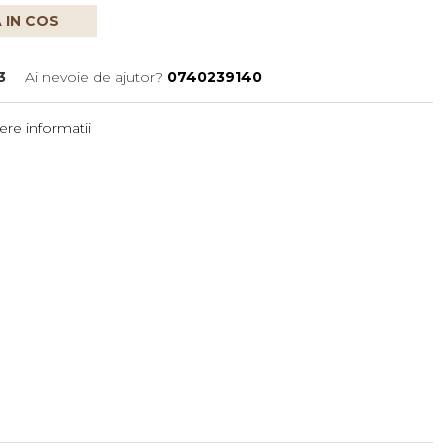
 IN COS
3
Ai nevoie de ajutor?
0740239140
re informatii