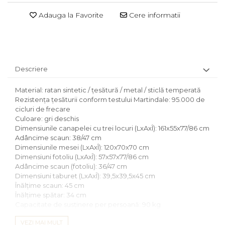
Adauga la Favorite
Cere informatii
Descriere
Material: ratan sintetic / ţesătură / metal / sticlă temperată
Rezistenţa ţesăturii conform testului Martindale: 95.000 de
cicluri de frecare
Culoare: gri deschis
Dimensiunile canapelei cu trei locuri (LxAxÎ): 161x55x77/86 cm
Adâncime scaun: 38/47 cm
Dimensiunile mesei (LxAxÎ): 120x70x70 cm
Dimensiuni fotoliu (LxAxÎ): 57x57x77/86 cm
Adâncime scaun (fotoliu): 36/47 cm
Dimensiuni taburet (LxAxÎ): 39,5x39,5x45 cm
Înălţime scaun: 45 cm
Înălţime spătar: 34 cm
Capacitate de susţinere per persoană: 90 kg
Capacitate de încărcare a mesei: 35 kg
VEZI MAI MULT
Perne incluse în set