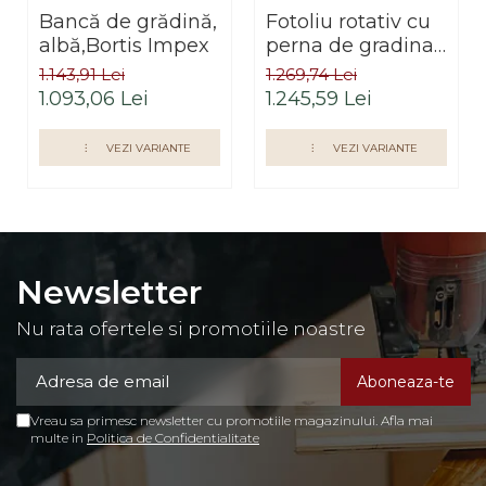
Bancă de grădină,
Fotoliu rotativ cu
albă,Bortis Impex
perna de gradina
sau terasa,3 culori
1.143,91 Lei
1.269,74 Lei
la alegere ,cadru
1.093,06 Lei
1.245,59 Lei
otel-ratan sintetic
VEZI VARIANTE
VEZI VARIANTE
Newsletter
Nu rata ofertele si promotiile noastre
Vreau sa primesc newsletter cu promotiile magazinului. Afla mai
multe in
Politica de Confidentialitate