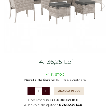
Saltele
Scaune living/dining
Seturi dormitoare
Set mobilier Living
complete
Seturi masa +scaune
Suporturi
dining
saltea/Somiere/Gratii
Tabureti
pentru pat
4.136,25 Lei
IN STOC
Durata de livrare:
8-10 zile lucratoare
ADAUGA IN COS
Cod Produs:
BT-0000371811
Ai nevoie de ajutor?
0740239140