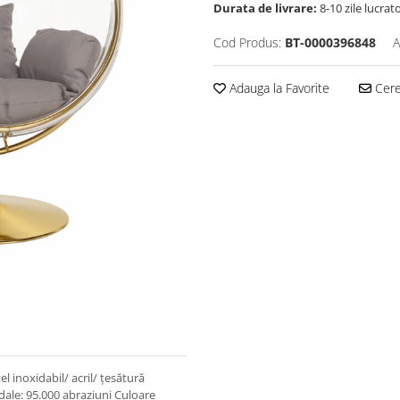
Durata de livrare:
8-10 zile lucrat
Cod Produs:
BT-0000396848
A
Adauga la Favorite
Cere 
 inoxidabil/ acril/ ţesătură
dale: 95.000 abraziuni Culoare