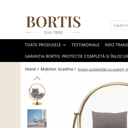
Toate Produsele
Living
Fotolii balansoar/relaxante
TOATE PRODUSELE
TESTIMONIALE
INFO TRAN
Canapele
Coltare/canapele in L
GARANȚIA BORTIS: PROTECȚIE COMPLETĂ ȘI ÎNLOCUIR
Comode
Home /
Mobilier Gradina /
Scaun suspendat cu suport, t
Comode lux-ultramoderne
Comode stil clasic/rustic
Fotolii
Fotolii extensibile
Masute de cafea
Mese sufragerie/dining
Rafturi/ etajere carti