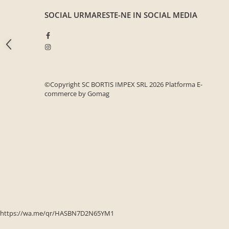
Seturi mobilier birou complet
SOCIAL
URMARESTE-NE IN SOCIAL MEDIA
Camera copiilor
Birouri camera copilului
Canapele copii
Fotolii
Paturi pentru copii
©Copyright SC BORTIS IMPEX SRL 2026
Platforma E-
commerce by Gomag
Paturi supraetajate
Covoare
COVOARE CLASICE
COVOARE PUFOASE(SHAGGY)FIR
LUNG
Mobilier Gradina
Banci gradina si terasa
Mese gradina
https://wa.me/qr/HASBN7D2N65YM1
Scaune de gradina