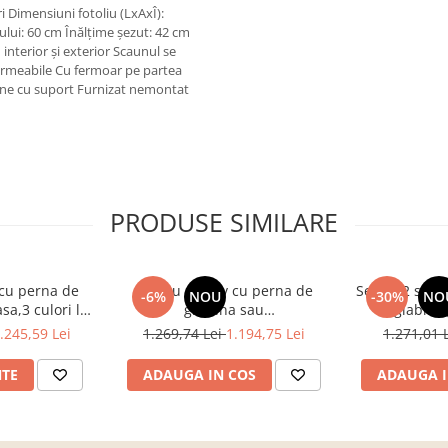
i Dimensiuni fotoliu (LxAxÎ):
ui: 60 cm Înălţime şezut: 42 cm
interior şi exterior Scaunul se
ermeabile Cu fermoar pe partea
vine cu suport Furnizat nemontat
PRODUSE SIMILARE
 cu perna de
Fotoliu rotativ cu perna de
Set de 2 sezl
-6%
NOU
-30%
NO
sa,3 culori la
gradina sau
reglabile ,
u otel-ratan
terasa,gri/negru/gri deschis
.245,59 Lei
1.269,74 Lei
1.194,75 Lei
1.271,01 
tic
,cadru otel-ratan sintetic
NTE
ADAUGA IN COS
ADAUGA I