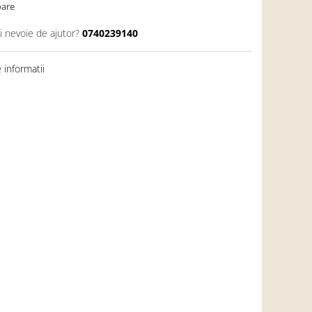
oare
i nevoie de ajutor?
0740239140
informatii