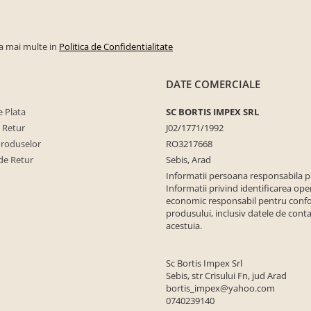
la mai multe in
Politica de Confidentialitate
DATE COMERCIALE
 Plata
SC BORTIS IMPEX SRL
e Retur
J02/1771/1992
Produselor
RO3217668
de Retur
Sebis, Arad
Informatii persoana responsabila 
Informatii privind identificarea ope
economic responsabil pentru conf
produsului, inclusiv datele de conta
acestuia.
Sc Bortis Impex Srl
Sebis, str Crisului Fn, jud Arad
bortis_impex@yahoo.com
0740239140