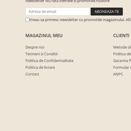
Newsletter
Nu rata ofertele si promotiile noastre
cuiere/mobila hol Rai casmir
Pantofare Hol
Vreau sa primesc newsletter cu promotiile magazinului. Af
Set mobilier Hol modern cu
panouri tapitate
MAGAZINUL MEU
CLIENTI
Seturi hol cuiere
Mobilier Birou
Despre noi
Metode de
Fotolii
Termeni si Conditii
Politica d
Politica de Confidentialitate
Garantia 
Birouri
Politica de livrare
Formular 
Birouri pe colt
Contact
ANPC
Canapele birou
Dulapuri birou/bibliorafturi
Mese birou
rafturi/etajere carti
Scaune Birou
Scaune conferinta-vizitator