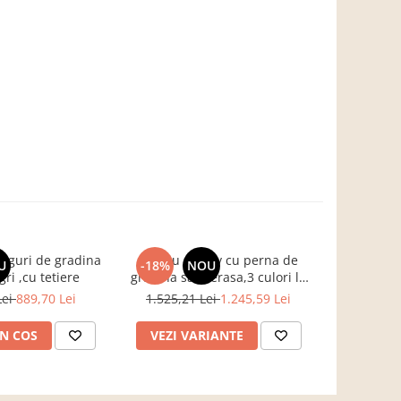
onguri de gradina
Fotoliu rotativ cu perna de
Fotoliu b
U
-18%
NOU
-19%
gri ,cu tetiere
gradina sau terasa,3 culori la
sau terasa
alegere ,cadru otel-ratan
Lei
889,70 Lei
1.525,21 Lei
1.245,59 Lei
564,3
sintetic - Copie
N COS
VEZI VARIANTE
ADAUG