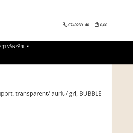
0740239140
0,00
-ȚI VÂNZĂRILE
ort, transparent/ auriu/ gri, BUBBLE