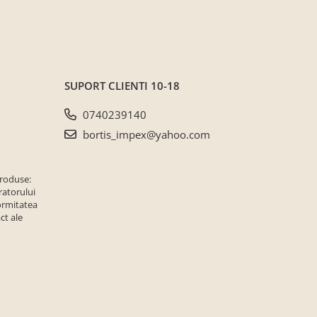
SUPORT CLIENTI
10-18
0740239140
bortis_impex@yahoo.com
produse:
ratorului
ormitatea
ct ale