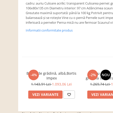
Dulapuri haine si Sifoniere
cadru: auriu Culoare acrilic: transparent Culoarea pernei: gr
106x80x135 cm Diametru interior: 97 cm Adâncimea scaunul
Masute de toaleta
Greutate maximă suportată: până la 100 kg Potrivit pentru 
Noptiere dormitor
balansează şi se roteşte Vine cu o pernă Pernele sunt imp
inferioară a pernelor Perna mică nu are fermoar Scaunul 
Paturi cu saltea inclusa(pachet
promo)
Informatii conformitate produs
Paturi de 1 persoana
Paturi lemn & pal
Paturi metalice
Paturi tapitate
Saltele
Bancă de grădină, albă,Bortis
Fotoliu rotativ
-4%
-2%
NOU
Seturi dormitoare complete
Impex
gradina sau tera
alegere ,cadr
Suporturi saltea/Somiere/Gratii
1.143,91 Lei
1.093,06 Lei
1.269,74 Lei
1
sinte
pentru pat
VEZI VARIANTE
VEZI VARIA
Mobilier Hol/Cuiere
Banci pentru asteptare
Colectia casmir -seturi