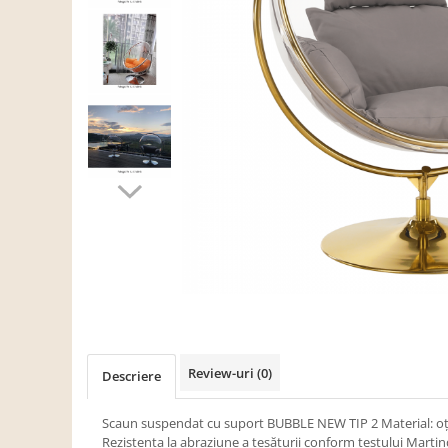
Scaune living/dining
Set mobilier Living
Seturi masa +scaune dining
Tabureti
Bucatarie
Suporturi si tavi
Chiuvete bucatarie
Mese bucatarie /dining
Mobilier/seturi de bucatarie
Scaune bucatarie
Scaune din lemn
Dormitor
Review-uri
(0)
Descriere
Comode
Comode lux-ultramoderne
Scaun suspendat cu suport BUBBLE NEW TIP 2 Material: oţel
Rezistenţa la abraziune a ţesăturii conform testului Martin