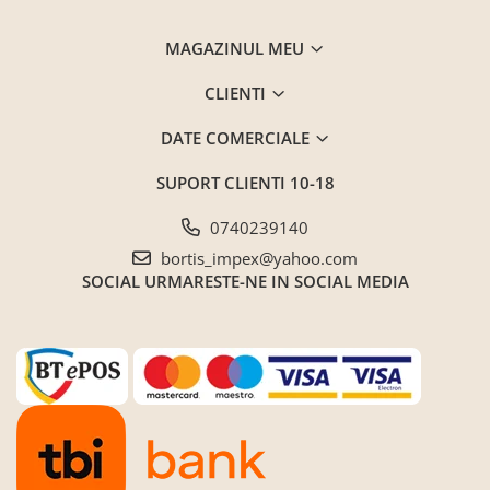
Seturi mobilier birou complet
MAGAZINUL MEU
Camera copiilor
Birouri camera copilului
CLIENTI
Canapele copii
DATE COMERCIALE
Fotolii
Paturi pentru copii
SUPORT CLIENTI
10-18
Paturi supraetajate
0740239140
Covoare
bortis_impex@yahoo.com
COVOARE CLASICE
SOCIAL
URMARESTE-NE IN SOCIAL MEDIA
COVOARE PUFOASE(SHAGGY)FIR
LUNG
Mobilier Gradina
Banci gradina si terasa
Mese gradina
Scaune de gradina