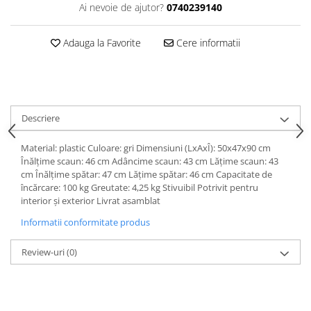
Dulapuri haine si Sifoniere
Ai nevoie de ajutor?
0740239140
Masute de toaleta
Adauga la Favorite
Cere informatii
Noptiere dormitor
Paturi cu saltea inclusa(pachet
promo)
Paturi de 1 persoana
Descriere
Paturi lemn & pal
Paturi metalice
Material: plastic Culoare: gri Dimensiuni (LxAxÎ): 50x47x90 cm
Înălţime scaun: 46 cm Adâncime scaun: 43 cm Lăţime scaun: 43
Paturi tapitate
cm Înălţime spătar: 47 cm Lăţime spătar: 46 cm Capacitate de
încărcare: 100 kg Greutate: 4,25 kg Stivuibil Potrivit pentru
Saltele
interior şi exterior Livrat asamblat
Seturi dormitoare complete
Informatii conformitate produs
Suporturi saltea/Somiere/Gratii
pentru pat
Review-uri
(0)
Mobilier Hol/Cuiere
Banci pentru asteptare
Colectia casmir -seturi