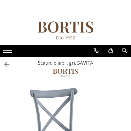
Toate Produsele
Living
Fotolii balansoar/relaxante
Canapele
Coltare/canapele in L
Scaun, pliabil, gri, SAVITA
Comode
Comode lux-ultramoderne
Comode stil clasic/rustic
Fotolii
Fotolii extensibile
Masute de cafea
Mese sufragerie/dining
Rafturi/ etajere carti