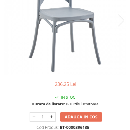
Scaune living/dining
Set mobilier Living
Seturi masa +scaune dining
Tabureti
Bucatarie
Suporturi si tavi
Chiuvete bucatarie
Mese bucatarie /dining
Mobilier/seturi de bucatarie
236,25 Lei
Scaune bucatarie
Scaune din lemn
IN STOC
Durata de livrare:
8-10 zile lucratoare
Dormitor
Comode
ADAUGA IN COS
Comode lux-ultramoderne
Cod Produs:
BT-0000396135