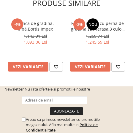
PRODUSE SIMILARE
cuiere/mobila hol Rai casmir
Pantofare Hol
Set mobilier Hol modern cu
Bancă de grădină,
Fotoliu rotativ cu perna de
-4%
-2%
NOU
panouri tapitate
albă,Bortis Impex
gradina sau terasa,3 culori
la alegere ,cadru otel-ratan
1.143,91 Lei
1.269,74 Lei
Seturi hol cuiere
sintetic
1.093,06 Lei
1.245,59 Lei
Mobilier Birou
Fotolii
Birouri
VEZI VARIANTE
VEZI VARIANTE
Birouri pe colt
Canapele birou
Newsletter
Nu rata ofertele si promotiile noastre
Dulapuri birou/bibliorafturi
Mese birou
rafturi/etajere carti
Scaune Birou
Vreau sa primesc newsletter cu promotiile
magazinului. Afla mai multe in
Politica de
Scaune conferinta-vizitator
Confidentialitate