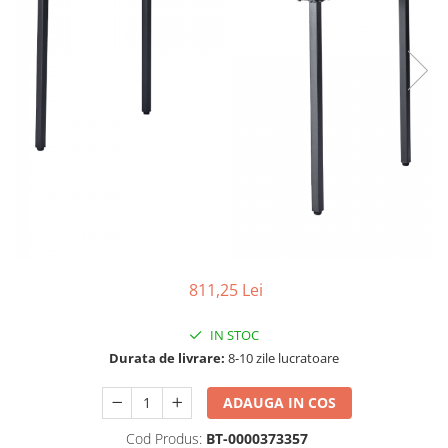
Seturi dormitoare complete
Set mobilier Living
Suporturi saltea/Somiere/Gratii
Seturi masa +scaune dining
pentru pat
Tabureti
811,25 Lei
IN STOC
Durata de livrare:
8-10 zile lucratoare
ADAUGA IN COS
Cod Produs:
BT-0000373357