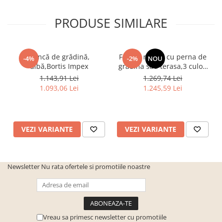
PRODUSE SIMILARE
Bancă de grădină,
Fotoliu rotativ cu perna de
-4%
-2%
NOU
albă,Bortis Impex
gradina sau terasa,3 culori
la alegere ,cadru otel-ratan
1.143,91 Lei
1.269,74 Lei
sintetic
1.093,06 Lei
1.245,59 Lei
VEZI VARIANTE
VEZI VARIANTE
Newsletter
Nu rata ofertele si promotiile noastre
Vreau sa primesc newsletter cu promotiile