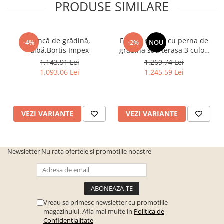
PRODUSE SIMILARE
Bancă de grădină,
Fotoliu rotativ cu perna de
-4%
-2%
NOU
albă,Bortis Impex
gradina sau terasa,3 culori
la alegere ,cadru otel-ratan
1.143,91 Lei
1.269,74 Lei
sintetic
1.093,06 Lei
1.245,59 Lei
VEZI VARIANTE
VEZI VARIANTE
Newsletter
Nu rata ofertele si promotiile noastre
Vreau sa primesc newsletter cu promotiile
magazinului. Afla mai multe in
Politica de
Confidentialitate