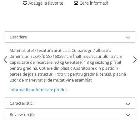
Adauga la Favorite
Cere informatii
Descriere
Material: oţel / ţesătură artificială Culoare: gri / albastru
Dimensiuni (LxAxÎ): 58x160x97 cm Înălţimea scaunului: 27 cm
Capacitate de încărcare: 90 kg Greutate: 4,8 kg şezlong pliabil
pentru grădină, Cotiere din plastic Apărătoare din plastic în
partea de jos a structurii Potrivit pentru grădină, terasă, piscină
Uşor de manevrat şi de mutat Vine asamblat
Informatii conformitate produs
Caracteristici
Review-uri
(0)