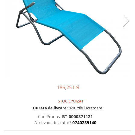
Seturi dormitoare complete
Set mobilier Living
Suporturi saltea/Somiere/Gratii
Seturi masa +scaune dining
pentru pat
Tabureti
186,25 Lei
STOC EPUIZAT
Durata de livrare:
8-10 zile lucratoare
Cod Produs:
BT-0000371121
Ai nevoie de ajutor?
0740239140