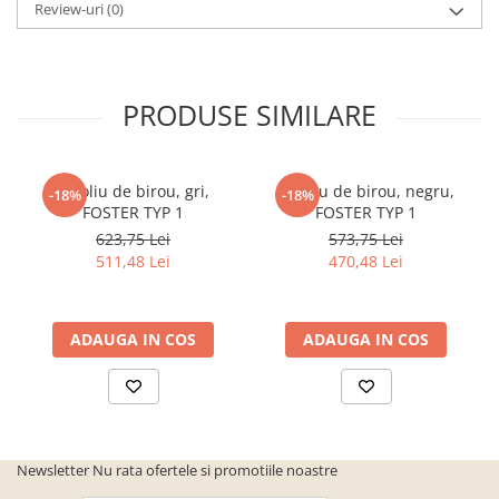
Review-uri
(0)
PRODUSE SIMILARE
Fotoliu de birou, gri,
Fotoliu de birou, negru,
-18%
-18%
FOSTER TYP 1
FOSTER TYP 1
623,75 Lei
573,75 Lei
511,48 Lei
470,48 Lei
ADAUGA IN COS
ADAUGA IN COS
Newsletter
Nu rata ofertele si promotiile noastre