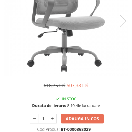
Seturi dormitoare complete
Set mobilier Living
Suporturi saltea/Somiere/Gratii
Seturi masa +scaune dining
pentru pat
Tabureti
618,75 Lei
507,38 Lei
IN STOC
Durata de livrare:
8-10 zile lucratoare
ADAUGA IN COS
Cod Produs:
BT-0000368029