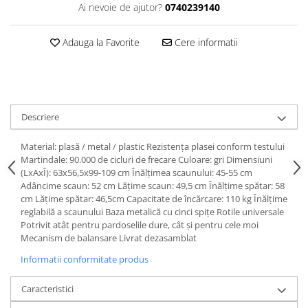
Ai nevoie de ajutor?
0740239140
Adauga la Favorite
Cere informatii
Descriere
Material: plasă / metal / plastic Rezistenţa plasei conform testului
Martindale: 90.000 de cicluri de frecare Culoare: gri Dimensiuni
(LxAxÎ): 63x56,5x99-109 cm Înălţimea scaunului: 45-55 cm
Adâncime scaun: 52 cm Lăţime scaun: 49,5 cm Înălţime spătar: 58
cm Lăţime spătar: 46,5cm Capacitate de încărcare: 110 kg Înălţime
reglabilă a scaunului Baza metalică cu cinci spiţe Rotile universale
Potrivit atât pentru pardoselile dure, cât şi pentru cele moi
Mecanism de balansare Livrat dezasamblat
Informatii conformitate produs
Caracteristici