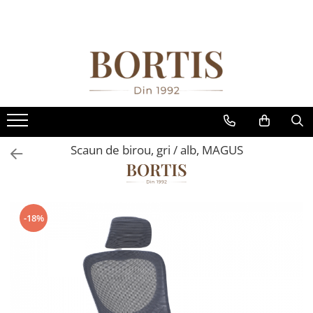
Toate Produsele
Living
Fotolii balansoar/relaxante
Canapele
Coltare/canapele in L
Scaun de birou, gri / alb, MAGUS
Comode
Comode lux-ultramoderne
Comode stil clasic/rustic
-18%
Fotolii
Fotolii extensibile
Masute de cafea
Mese sufragerie/dining
Rafturi/ etajere carti