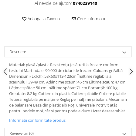
Dulapuri haine si Sifoniere
Ai nevoie de ajutor?
0740239140
Masute de toaleta
Adauga la Favorite
Cere informatii
Noptiere dormitor
Paturi cu saltea inclusa(pachet
promo)
Paturi de 1 persoana
Descriere
Paturi lemn & pal
Paturi metalice
Material: plasă /plastic Rezistenţa ţesăturii la frecare conform
testului Martindale: 90.000 de cicluri de frecare Culoare: gri/albă
Paturi tapitate
Dimensiuni (Lxlxh): 58x60x113-123cm Înălţime reglabilă a
scaunului: 39-49 cm, Adâncime scaun: 46 cm Lăţime scaun: 47 cm
Saltele
Lăţime spătar: 50 cm Înălţime spătar: 71 cm Portanţă: 100 kg
Seturi dormitoare complete
Greutate: 8,2 kg Cotiere din plastic Cotiere pliabile Cotiere pliabile
Tetieră reglabilă pe înălţime Reglaj pe înălţime şi balans Mecanism
Suporturi saltea/Somiere/Gratii
de balansare Baza din plastic alb Roţi universale Potrivit atât
pentru pat
pentru podele moi, cât şi pentru podele dure Livrat dezasamblat
Mobilier Hol/Cuiere
Informatii conformitate produs
Banci pentru asteptare
Review-uri
(0)
Colectia casmir -seturi