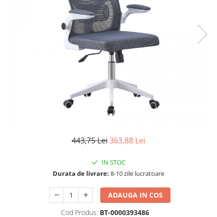
Scaune living/dining
Set mobilier Living
Seturi masa +scaune dining
Tabureti
Bucatarie
Suporturi si tavi
Chiuvete bucatarie
Mese bucatarie /dining
Mobilier/seturi de bucatarie
443,75 Lei
363,88 Lei
Scaune bucatarie
Scaune din lemn
IN STOC
Durata de livrare:
8-10 zile lucratoare
Dormitor
Comode
ADAUGA IN COS
Comode lux-ultramoderne
Cod Produs:
BT-0000393486