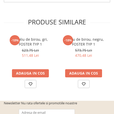
cuiere/mobila hol Rai casmir
Pantofare Hol
Set mobilier Hol modern cu
PRODUSE SIMILARE
panouri tapitate
Seturi hol cuiere
Fotoliu de birou, gri,
Fotoliu de birou, negru,
Mobilier Birou
-18%
-18%
FOSTER TYP 1
FOSTER TYP 1
Fotolii
623,75 Lei
573,75 Lei
Birouri
511,48 Lei
470,48 Lei
Birouri pe colt
Canapele birou
ADAUGA IN COS
ADAUGA IN COS
Dulapuri birou/bibliorafturi
Mese birou
rafturi/etajere carti
Scaune Birou
Newsletter
Nu rata ofertele si promotiile noastre
Scaune conferinta-vizitator