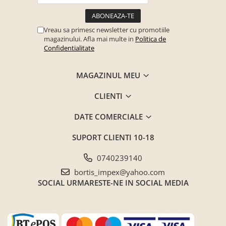
Seturi mobilier birou complet
Camera copiilor
Vreau sa primesc newsletter cu promotiile
Birouri camera copilului
magazinului. Afla mai multe in
Politica de
Confidentialitate
Canapele copii
Fotolii
MAGAZINUL MEU
Paturi pentru copii
CLIENTI
Paturi supraetajate
Covoare
DATE COMERCIALE
COVOARE CLASICE
SUPORT CLIENTI
10-18
COVOARE PUFOASE(SHAGGY)FIR
LUNG
0740239140
Mobilier Gradina
bortis_impex@yahoo.com
Banci gradina si terasa
SOCIAL
URMARESTE-NE IN SOCIAL MEDIA
Mese gradina
Scaune de gradina