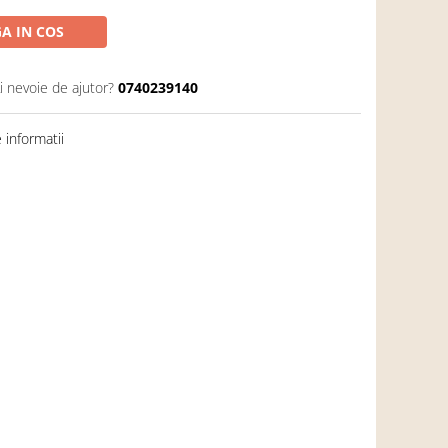
A IN COS
i nevoie de ajutor?
0740239140
informatii