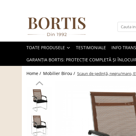
Toate Produsele
Living
Fotolii balansoar/relaxante
TOATE PRODUSELE
TESTIMONIALE
INFO TRAN
Canapele
Coltare/canapele in L
GARANȚIA BORTIS: PROTECȚIE COMPLETĂ ȘI ÎNLOCUIR
Comode
Home /
Mobilier Birou /
Scaun de şedinţă, negru/maro, 
Comode lux-ultramoderne
Comode stil clasic/rustic
Fotolii
Fotolii extensibile
Masute de cafea
Mese sufragerie/dining
Rafturi/ etajere carti