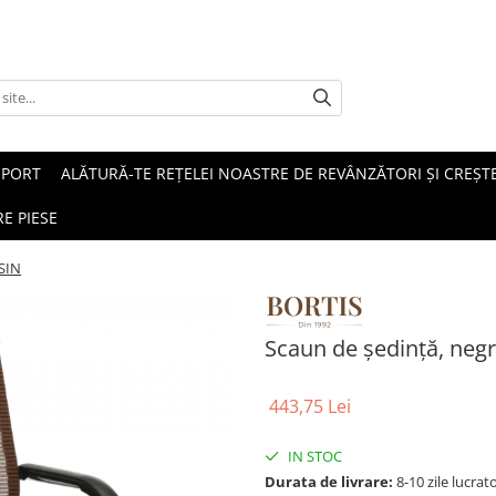
SPORT
ALĂTURĂ-TE REȚELEI NOASTRE DE REVÂNZĂTORI ȘI CREȘTE
E PIESE
ESIN
Scaun de şedinţă, neg
443,75 Lei
IN STOC
Durata de livrare:
8-10 zile lucrat