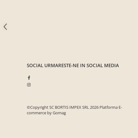
Seturi mobilier birou complet
Camera copiilor
Birouri camera copilului
Canapele copii
Fotolii
Paturi pentru copii
Paturi supraetajate
SOCIAL
URMARESTE-NE IN SOCIAL MEDIA
Covoare
COVOARE CLASICE
COVOARE PUFOASE(SHAGGY)FIR
LUNG
Mobilier Gradina
©Copyright SC BORTIS IMPEX SRL 2026
Platforma E-
Banci gradina si terasa
commerce by Gomag
Mese gradina
Scaune de gradina