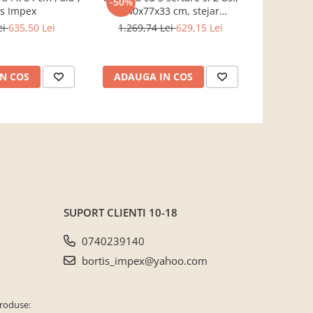
-50%
-18%
is Impex
140x77x33 cm, stejar
aleger
sonoma/alb, Bortis impex
ei
635,50 Lei
1.269,74 Lei
629,15 Lei
846,49 L
N COS
ADAUGA IN COS
VEZI 
SUPORT CLIENTI
10-18
0740239140
bortis_impex@yahoo.com
produse: