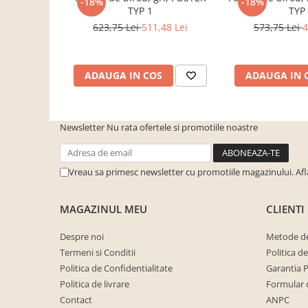
-18%
-18%
cuiere/mobila hol Rai casmir
TYP 1
TYP
623,75 Lei
511,48 Lei
573,75 Lei
4
Pantofare Hol
Set mobilier Hol modern cu
panouri tapitate
ADAUGA IN COS
ADAUGA IN 
Seturi hol cuiere
Mobilier Birou
Fotolii
Newsletter
Nu rata ofertele si promotiile noastre
Birouri
Birouri pe colt
Vreau sa primesc newsletter cu promotiile magazinului. Af
Canapele birou
MAGAZINUL MEU
CLIENTI
Dulapuri birou/bibliorafturi
Mese birou
Despre noi
Metode de
Termeni si Conditii
Politica d
rafturi/etajere carti
Politica de Confidentialitate
Garantia 
Scaune Birou
Politica de livrare
Formular 
Scaune conferinta-vizitator
Contact
ANPC