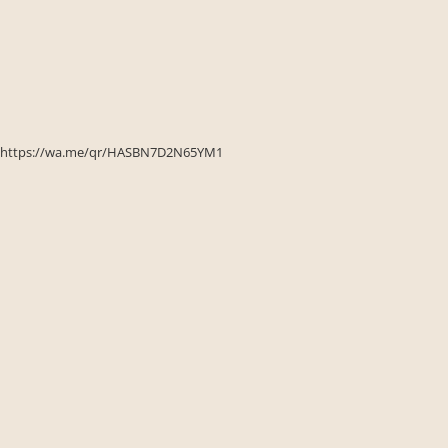
Seturi de gradina
Sezlonguri
Sezlonguri de gradina si terasa
Electrocasnice incorporabile
,Chiuvete si baterii
Baterii bucatarie
https://wa.me/qr/HASBN7D2N65YM1
Chiuvete bucatarie
Cuptoare cu microunde
incorporabile
Cuptoare incorporabile
Hote
Masini de spalat vase
Oale sub presiune
Plite incorporabile
Prajitoare paine
Storcatoare