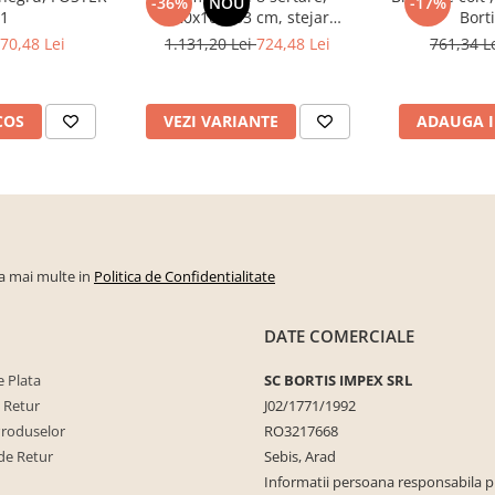
-36%
NOU
-17%
 1
120x100x33 cm, stejar
Bort
sonoma/alb, pentru hol, living,
70,48 Lei
1.131,20 Lei
724,48 Lei
761,34 L
dormitor, birou, Bortis Impex
COS
VEZI VARIANTE
ADAUGA I
la mai multe in
Politica de Confidentialitate
DATE COMERCIALE
 Plata
SC BORTIS IMPEX SRL
e Retur
J02/1771/1992
Produselor
RO3217668
de Retur
Sebis, Arad
Informatii persoana responsabila 