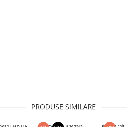
PRODUSE SIMILARE
, negru, FOSTER
Comoda cu 8 sertare,
Birou pe colt ,