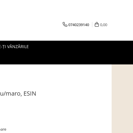
0740239140
0,00
-ȚI VÂNZĂRILE
ru/maro, ESIN
oare