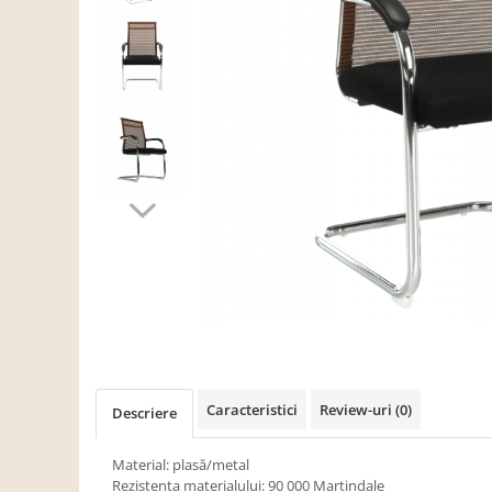
Scaune living/dining
Set mobilier Living
Seturi masa +scaune dining
Tabureti
Bucatarie
Suporturi si tavi
Chiuvete bucatarie
Mese bucatarie /dining
Mobilier/seturi de bucatarie
Scaune bucatarie
Scaune din lemn
Dormitor
Caracteristici
Review-uri
(0)
Descriere
Comode
Comode lux-ultramoderne
Material: plasă/metal
Rezistenţa materialului: 90 000 Martindale