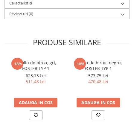
Caracteristici
cuiere/mobila hol Rai casmir
Pantofare Hol
Review-uri
(0)
Set mobilier Hol modern cu
panouri tapitate
Seturi hol cuiere
PRODUSE SIMILARE
Mobilier Birou
Fotolii
Fotoliu de birou, gri,
Fotoliu de birou, negru,
-18%
-18%
Birouri
FOSTER TYP 1
FOSTER TYP 1
Birouri pe colt
623,75 Lei
573,75 Lei
511,48 Lei
470,48 Lei
Canapele birou
Dulapuri birou/bibliorafturi
Mese birou
ADAUGA IN COS
ADAUGA IN COS
rafturi/etajere carti
Scaune Birou
Scaune conferinta-vizitator