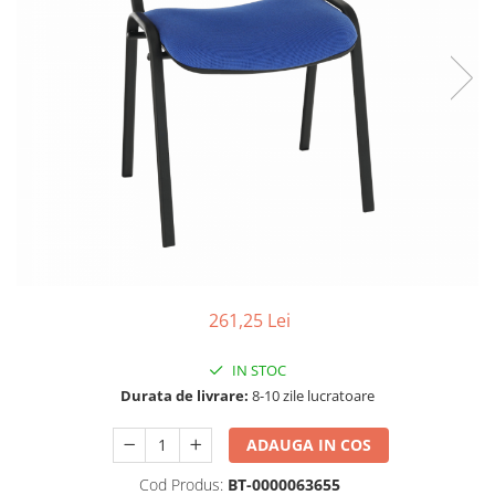
Scaune living/dining
Set mobilier Living
Seturi masa +scaune dining
Tabureti
Bucatarie
Suporturi si tavi
Chiuvete bucatarie
Mese bucatarie /dining
Mobilier/seturi de bucatarie
261,25 Lei
Scaune bucatarie
Scaune din lemn
IN STOC
Durata de livrare:
8-10 zile lucratoare
Dormitor
Comode
ADAUGA IN COS
Comode lux-ultramoderne
Cod Produs:
BT-0000063655