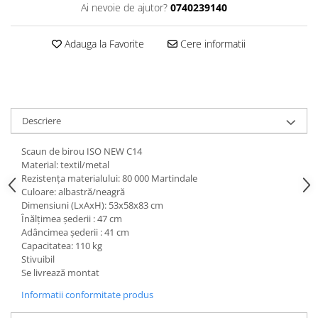
Dulapuri haine si Sifoniere
Ai nevoie de ajutor?
0740239140
Masute de toaleta
Adauga la Favorite
Cere informatii
Noptiere dormitor
Paturi cu saltea inclusa(pachet
promo)
Paturi de 1 persoana
Descriere
Paturi lemn & pal
Paturi metalice
Scaun de birou ISO NEW C14
Material: textil/metal
Paturi tapitate
Rezistenţa materialului: 80 000 Martindale
Culoare: albastră/neagră
Saltele
Dimensiuni (LxAxH): 53x58x83 cm
Seturi dormitoare complete
Înălţimea şederii : 47 cm
Adâncimea şederii : 41 cm
Suporturi saltea/Somiere/Gratii
Capacitatea: 110 kg
pentru pat
Stivuibil
Mobilier Hol/Cuiere
Se livrează montat
Banci pentru asteptare
Informatii conformitate produs
Colectia casmir -seturi