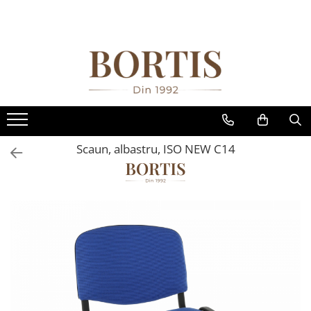
Toate Produsele
Living
Fotolii balansoar/relaxante
Canapele
Coltare/canapele in L
Scaun, albastru, ISO NEW C14
Comode
Comode lux-ultramoderne
Comode stil clasic/rustic
Fotolii
Fotolii extensibile
Masute de cafea
Mese sufragerie/dining
Rafturi/ etajere carti