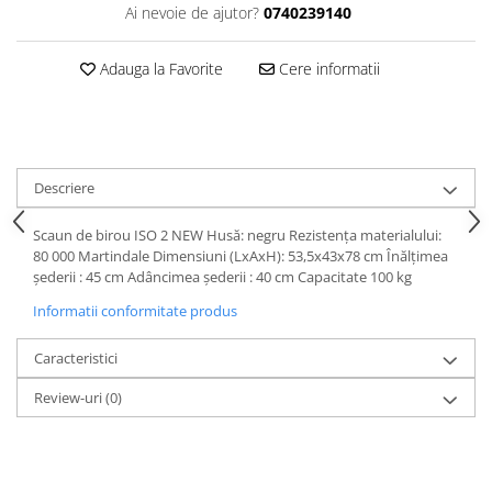
Ai nevoie de ajutor?
0740239140
Adauga la Favorite
Cere informatii
Descriere
Scaun de birou ISO 2 NEW Husă: negru Rezistenţa materialului:
80 000 Martindale Dimensiuni (LxAxH): 53,5x43x78 cm Înălţimea
şederii : 45 cm Adâncimea şederii : 40 cm Capacitate 100 kg
Informatii conformitate produs
Caracteristici
Review-uri
(0)