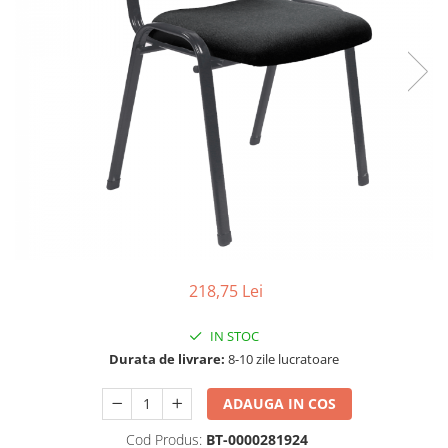
Seturi dormitoare complete
Set mobilier Living
Suporturi saltea/Somiere/Gratii
Seturi masa +scaune dining
pentru pat
Tabureti
218,75 Lei
IN STOC
Durata de livrare:
8-10 zile lucratoare
ADAUGA IN COS
Cod Produs:
BT-0000281924