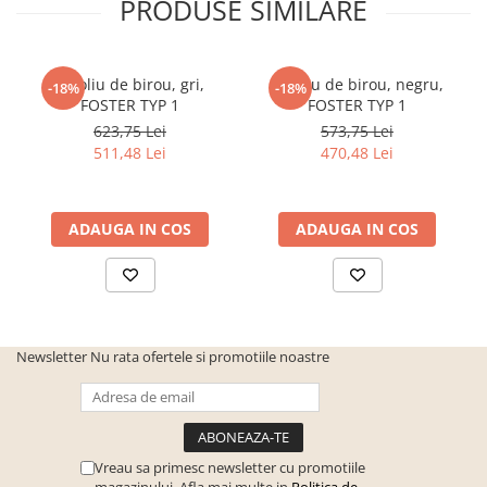
PRODUSE SIMILARE
Fotoliu de birou, gri,
Fotoliu de birou, negru,
-18%
-18%
FOSTER TYP 1
FOSTER TYP 1
623,75 Lei
573,75 Lei
511,48 Lei
470,48 Lei
ADAUGA IN COS
ADAUGA IN COS
Newsletter
Nu rata ofertele si promotiile noastre
Vreau sa primesc newsletter cu promotiile