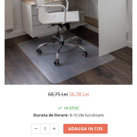
Seturi dormitoare complete
Set mobilier Living
Suporturi saltea/Somiere/Gratii
Seturi masa +scaune dining
pentru pat
Tabureti
68,75 Lei
56,38 Lei
IN STOC
Durata de livrare:
8-10 zile lucratoare
ADAUGA IN COS