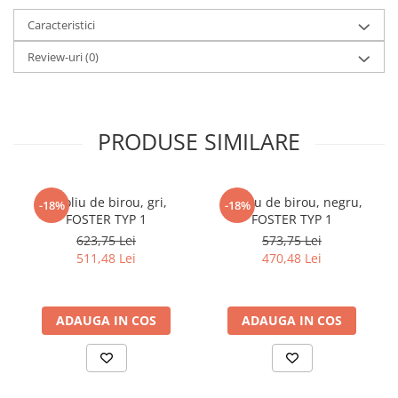
Caracteristici
Review-uri
(0)
PRODUSE SIMILARE
Fotoliu de birou, gri,
Fotoliu de birou, negru,
-18%
-18%
FOSTER TYP 1
FOSTER TYP 1
623,75 Lei
573,75 Lei
511,48 Lei
470,48 Lei
ADAUGA IN COS
ADAUGA IN COS