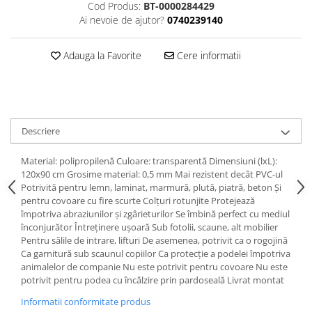
Cod Produs:
BT-0000284429
Ai nevoie de ajutor?
0740239140
Adauga la Favorite
Cere informatii
Descriere
Material: polipropilenă Culoare: transparentă Dimensiuni (lxL):
120x90 cm Grosime material: 0,5 mm Mai rezistent decât PVC-ul
Potrivită pentru lemn, laminat, marmură, plută, piatră, beton Şi
pentru covoare cu fire scurte Colţuri rotunjite Protejează
împotriva abraziunilor şi zgârieturilor Se îmbină perfect cu mediul
înconjurător Întreţinere uşoară Sub fotolii, scaune, alt mobilier
Pentru sălile de intrare, lifturi De asemenea, potrivit ca o rogojină
Ca garnitură sub scaunul copiilor Ca protecţie a podelei împotriva
animalelor de companie Nu este potrivit pentru covoare Nu este
potrivit pentru podea cu încălzire prin pardoseală Livrat montat
Informatii conformitate produs