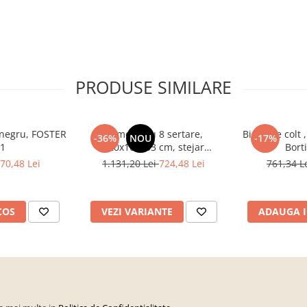
PRODUSE SIMILARE
, negru, FOSTER
Comoda cu 8 sertare,
Birou pe colt ,
-36%
NOU
-17%
 1
120x100x33 cm, stejar
Bort
sonoma/alb, pentru hol, living,
70,48 Lei
1.131,20 Lei
724,48 Lei
761,34 L
dormitor, birou, Bortis Impex
COS
VEZI VARIANTE
ADAUGA I