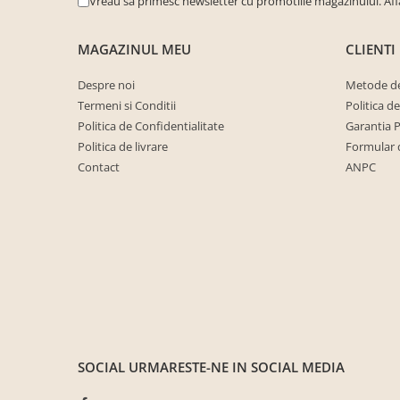
Vreau sa primesc newsletter cu promotiile magazinului. Af
cuiere/mobila hol Rai casmir
Pantofare Hol
MAGAZINUL MEU
CLIENTI
Set mobilier Hol modern cu
panouri tapitate
Despre noi
Metode de
Termeni si Conditii
Politica d
Seturi hol cuiere
Politica de Confidentialitate
Garantia 
Mobilier Birou
Politica de livrare
Formular 
Fotolii
Contact
ANPC
Birouri
Birouri pe colt
Canapele birou
Dulapuri birou/bibliorafturi
Mese birou
rafturi/etajere carti
Scaune Birou
SOCIAL
URMARESTE-NE IN SOCIAL MEDIA
Scaune conferinta-vizitator