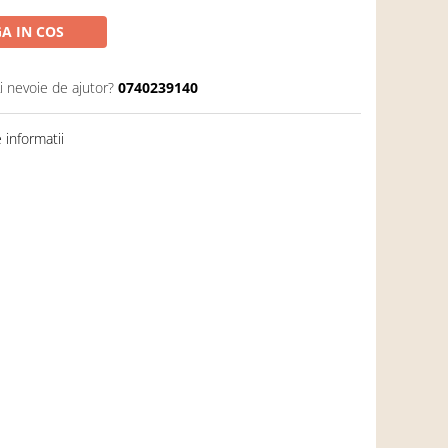
A IN COS
i nevoie de ajutor?
0740239140
informatii