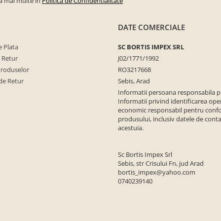
la mai multe in
Politica de Confidentialitate
DATE COMERCIALE
 Plata
SC BORTIS IMPEX SRL
e Retur
J02/1771/1992
Produselor
RO3217668
de Retur
Sebis, Arad
Informatii persoana responsabila 
Informatii privind identificarea ope
economic responsabil pentru conf
produsului, inclusiv datele de conta
acestuia.
Sc Bortis Impex Srl
Sebis, str Crisului Fn, jud Arad
bortis_impex@yahoo.com
0740239140