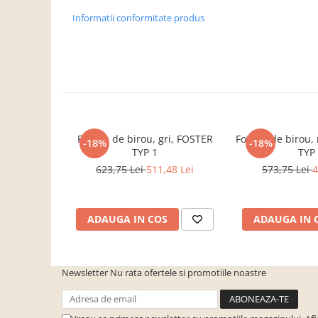
Dulapuri haine si Sifoniere
Informatii conformitate produs
Masute de toaleta
Noptiere dormitor
Paturi cu saltea inclusa(pachet
promo)
Paturi de 1 persoana
Paturi lemn & pal
Fotoliu de birou, gri, FOSTER
Fotoliu de birou
-18%
-18%
Paturi metalice
TYP 1
TYP
623,75 Lei
511,48 Lei
573,75 Lei
4
Paturi tapitate
Saltele
Seturi dormitoare complete
ADAUGA IN COS
ADAUGA IN 
Suporturi saltea/Somiere/Gratii
pentru pat
Mobilier Hol/Cuiere
Newsletter
Nu rata ofertele si promotiile noastre
Banci pentru asteptare
Colectia casmir -seturi