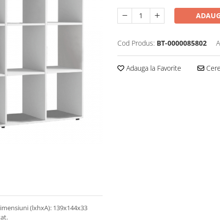
ADAUG
Cod Produs:
BT-0000085802
A
Adauga la Favorite
Cere 
Dimensiuni (lxhxA): 139x144x33
at.