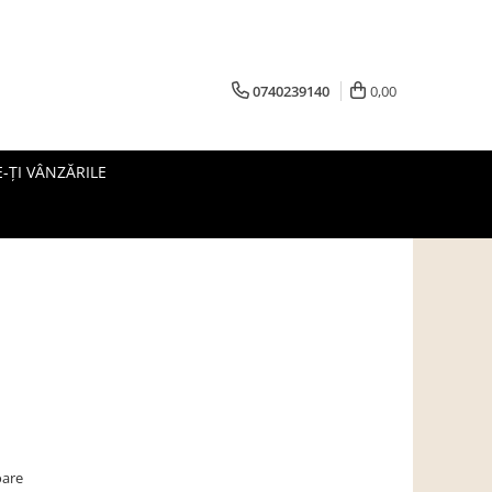
0740239140
0,00
-ȚI VÂNZĂRILE
oare