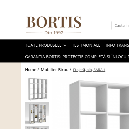
Toate Produsele
Living
Fotolii balansoar/relaxante
TOATE PRODUSELE
TESTIMONIALE
INFO TRAN
Canapele
Coltare/canapele in L
GARANȚIA BORTIS: PROTECȚIE COMPLETĂ ȘI ÎNLOCUIR
Comode
Home /
Mobilier Birou /
Etajeră, alb, SARAH
Comode lux-ultramoderne
Comode stil clasic/rustic
Fotolii
Fotolii extensibile
Masute de cafea
Mese sufragerie/dining
Rafturi/ etajere carti