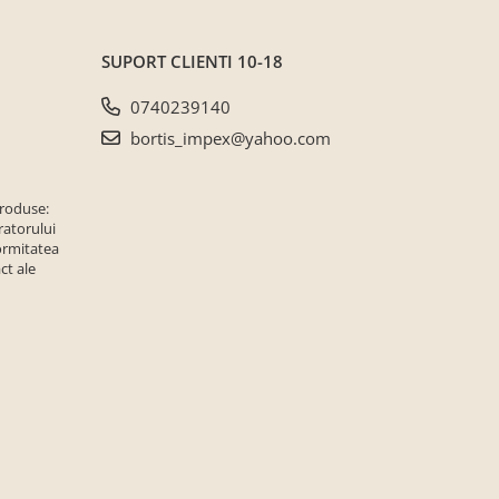
SUPORT CLIENTI
10-18
0740239140
bortis_impex@yahoo.com
produse:
ratorului
ormitatea
ct ale