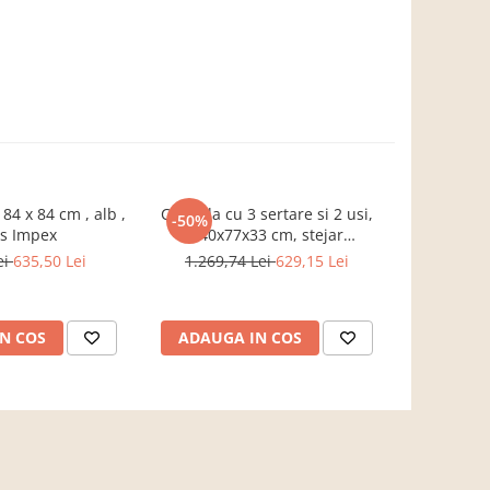
 84 x 84 cm , alb ,
Comoda cu 3 sertare si 2 usi,
Scaun de
-50%
-18%
is Impex
140x77x33 cm, stejar
aleger
sonoma/alb, Bortis impex
ei
635,50 Lei
1.269,74 Lei
629,15 Lei
846,49 L
N COS
ADAUGA IN COS
VEZI 