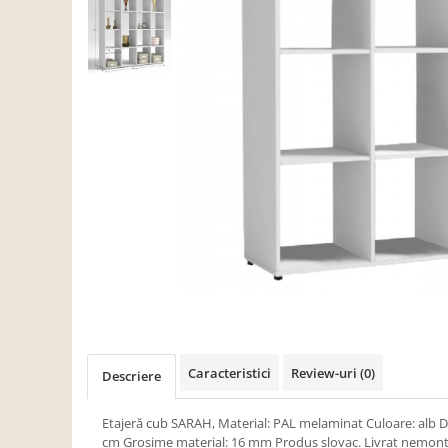
Scaune living/dining
Set mobilier Living
Seturi masa +scaune dining
Tabureti
Bucatarie
Suporturi si tavi
Chiuvete bucatarie
Mese bucatarie /dining
Mobilier/seturi de bucatarie
Scaune bucatarie
Scaune din lemn
Dormitor
Caracteristici
Review-uri
(0)
Descriere
Comode
Comode lux-ultramoderne
Etajeră cub SARAH, Material: PAL melaminat Culoare: alb 
cm Grosime material: 16 mm Produs slovac. Livrat nemont