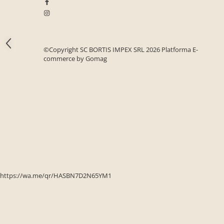
Seturi mobilier birou complet
Camera copiilor
Birouri camera copilului
©Copyright SC BORTIS IMPEX SRL 2026
Platforma E-
Canapele copii
commerce by Gomag
Fotolii
Paturi pentru copii
Paturi supraetajate
Covoare
COVOARE CLASICE
COVOARE PUFOASE(SHAGGY)FIR
LUNG
Mobilier Gradina
https://wa.me/qr/HASBN7D2N65YM1
Banci gradina si terasa
Mese gradina
Scaune de gradina