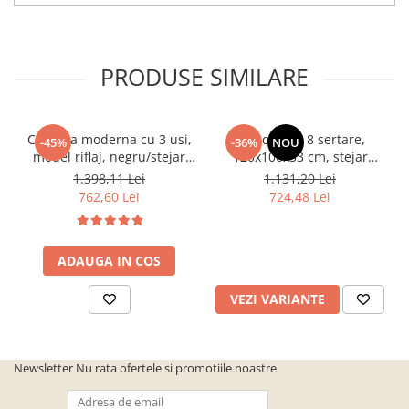
PRODUSE SIMILARE
Comoda moderna cu 3 usi,
Comoda cu 8 sertare,
-45%
-36%
NOU
model riflaj, negru/stejar
120x100x33 cm, stejar
artisan, 120x88x44 cm,
sonoma/alb, pentru hol,
1.398,11 Lei
1.131,20 Lei
Bortis impex
living, dormitor, birou,
762,60 Lei
724,48 Lei
Bortis Impex
ADAUGA IN COS
VEZI VARIANTE
Newsletter
Nu rata ofertele si promotiile noastre