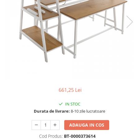
Seturi dormitoare complete
Set mobilier Living
Suporturi saltea/Somiere/Gratii
Seturi masa +scaune dining
pentru pat
Tabureti
661,25 Lei
IN STOC
Durata de livrare:
8-10 zile lucratoare
ADAUGA IN COS
Cod Produs:
BT-0000373614