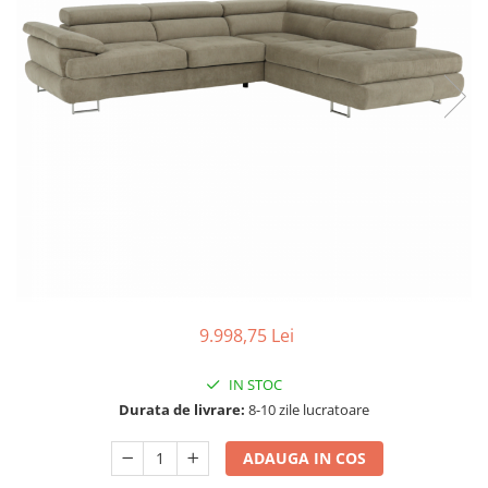
Seturi dormitoare complete
Set mobilier Living
Suporturi saltea/Somiere/Gratii
Seturi masa +scaune dining
pentru pat
Tabureti
9.998,75 Lei
IN STOC
Durata de livrare:
8-10 zile lucratoare
ADAUGA IN COS