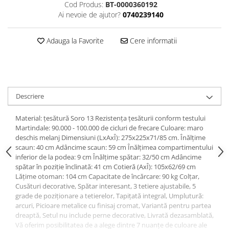
Cod Produs:
BT-0000360192
Ai nevoie de ajutor?
0740239140
Adauga la Favorite
Cere informatii
Descriere
Material: ţesătură Soro 13 Rezistenţa ţesăturii conform testului
Martindale: 90.000 - 100.000 de cicluri de frecare Culoare: maro
deschis melanj Dimensiuni (LxAxÎ): 275x225x71/85 cm. Înălţime
scaun: 40 cm Adâncime scaun: 59 cm Înălţimea compartimentului
inferior de la podea: 9 cm Înălţime spătar: 32/50 cm Adâncime
spătar în poziţie înclinată: 41 cm Cotieră (AxÎ): 105x62/69 cm
Lăţime otoman: 104 cm Capacitate de încărcare: 90 kg Colţar,
Cusături decorative, Spătar interesant, 3 tetiere ajustabile, 5
grade de poziţionare a tetierelor, Tapiţată integral, Umplutură:
arcuri, Picioare metalice cu finisaj cromat, Variantă pentru partea
dreaptă, Setul nu include perne decorative, Livrată dezasamblată,
Vă oferim posibilitatea de a alege dintre 7 nuanţe de culoare ale