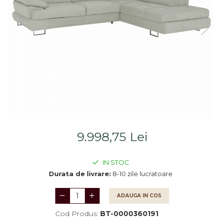
Saltele
Scaune living/dining
Seturi dormitoare
Set mobilier Living
complete
Seturi masa +scaune
Suporturi
dining
saltea/Somiere/Gratii
Tabureti
pentru pat
9.998,75 Lei
IN STOC
Durata de livrare:
8-10 zile lucratoare
ADAUGA IN COS
Cod Produs:
BT-0000360191