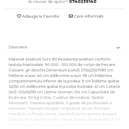
Ai nevoie de ajutor?
0740239140
Adauga la Favorite
Cere informatii
Descriere
Material: ţesătură Soro 83 Rezistenţa ţesăturii conform
testului Martindale: 90.000 - 100.000 de cicluri de frecare
Culoare: gri deschis Dimensiuni (LxAxÎ): 275x225x71/85 cm.
Înălţime scaun: 40 cm Adâncime scaun: 59 cm Înălţimea
compartimentului inferior de la podea: 9 cm Înălţime spătar:
32/50 cm Adâncime spătar în poziţie înclinată: 41 cm Cotieră
(AxÎ): 105x62/69 cm Lăţime otoman: 104 cm Capacitate de
încărcare: 90 kg Colţar, Cusături decorative, Spătar
interesant, 3 tetiere ajustabile, 5 grade de poziţionare a
tetierelor, Tapiţată integral, Umplutură: arcuri, Picioare
metalice cu finisaj cromat, Variantă pentru partea dreaptă,
Setul nu include perne decorative, Livrată dezasamblată, Vă
oferim posibilitatea de a alege dintre 7 nuanţe de culoare