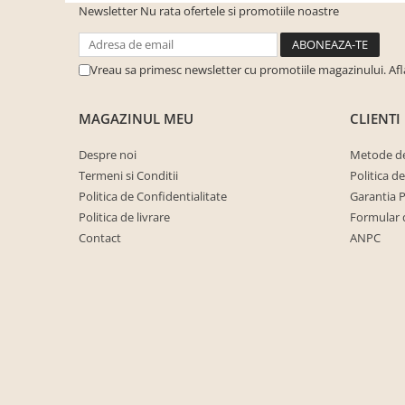
cuiere/mobila hol Rai casmir
Newsletter
Nu rata ofertele si promotiile noastre
Pantofare Hol
Set mobilier Hol modern cu
Vreau sa primesc newsletter cu promotiile magazinului. Af
panouri tapitate
Seturi hol cuiere
MAGAZINUL MEU
CLIENTI
Mobilier Birou
Despre noi
Metode de
Fotolii
Termeni si Conditii
Politica d
Birouri
Politica de Confidentialitate
Garantia 
Politica de livrare
Formular 
Birouri pe colt
Contact
ANPC
Canapele birou
Dulapuri birou/bibliorafturi
Mese birou
rafturi/etajere carti
Scaune Birou
Scaune conferinta-vizitator