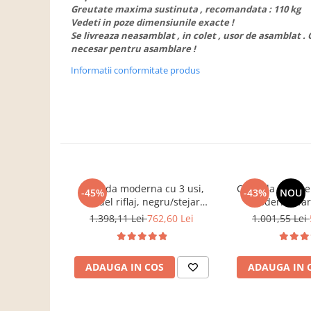
Dulapuri haine si Sifoniere
Greutate maxima sustinuta , recomandata : 110 kg
Vedeti in poze dimensiunile exacte !
Masute de toaleta
Se livreaza neasamblat , in colet , usor de asamblat . 
Noptiere dormitor
necesar pentru asamblare !
Paturi cu saltea inclusa(pachet
Informatii conformitate produs
promo)
Paturi de 1 persoana
Paturi lemn & pal
Paturi metalice
Paturi tapitate
Saltele
Comoda moderna cu 3 usi,
Comoda cu 3 ser
-45%
-43%
NOU
model riflaj, negru/stejar
moderna, fa
Seturi dormitoare complete
artisan, 120x88x44 cm, Bortis
120x85x33 cm, s
1.398,11 Lei
762,60 Lei
1.001,55 Lei
impex
pentru living, d
Suporturi saltea/Somiere/Gratii
Bortis 
pentru pat
Mobilier Hol/Cuiere
ADAUGA IN COS
ADAUGA IN 
Banci pentru asteptare
Colectia casmir -seturi