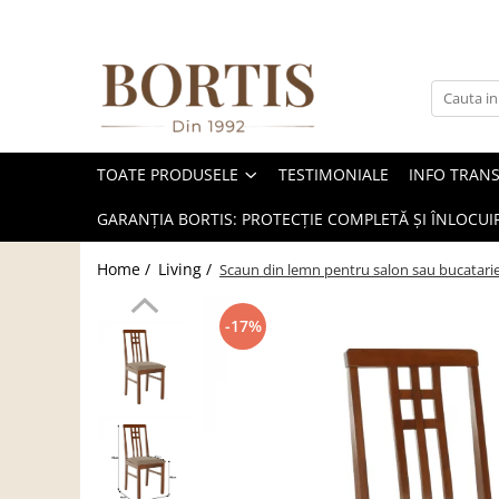
Toate Produsele
Living
Fotolii balansoar/relaxante
TOATE PRODUSELE
TESTIMONIALE
INFO TRAN
Canapele
Coltare/canapele in L
GARANȚIA BORTIS: PROTECȚIE COMPLETĂ ȘI ÎNLOCUIR
Comode
Home /
Living /
Scaun din lemn pentru salon sau bucatari
Comode lux-ultramoderne
Comode stil clasic/rustic
-17%
Fotolii
Fotolii extensibile
Masute de cafea
Mese sufragerie/dining
Rafturi/ etajere carti