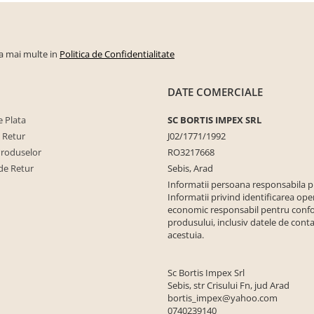
la mai multe in
Politica de Confidentialitate
DATE COMERCIALE
 Plata
SC BORTIS IMPEX SRL
e Retur
J02/1771/1992
Produselor
RO3217668
de Retur
Sebis, Arad
Informatii persoana responsabila 
Informatii privind identificarea ope
economic responsabil pentru conf
produsului, inclusiv datele de conta
acestuia.
Sc Bortis Impex Srl
Sebis, str Crisului Fn, jud Arad
bortis_impex@yahoo.com
0740239140