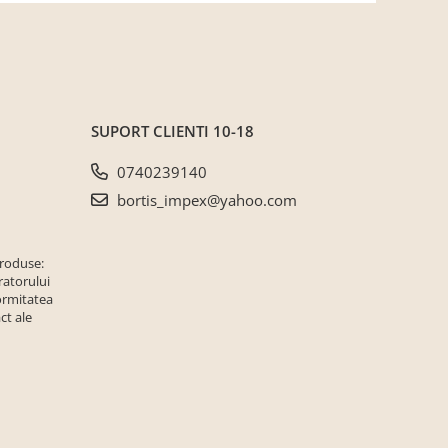
SUPORT CLIENTI
10-18
0740239140
bortis_impex@yahoo.com
produse:
ratorului
ormitatea
ct ale