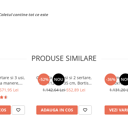
Coletul contine tot ce este
PRODUSE SIMILARE
tare si 3 usi,
Comoda cu 3 usi si 2 sertare,
Comoda c
-52%
NOU
-36%
NO
ra manere,
alb, 112×82×35 cm, Bortis
120x100x3
tejar sonoma,
Impex
sonoma/alb, p
571,95 Lei
1.142,64 Lei
552,89 Lei
1.131,20 
ormitor, hol,
dormitor, bir
Impex
COS
ADAUGA IN COS
VEZI VAR