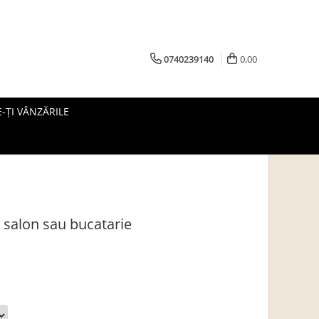
0740239140
0,00
-ȚI VÂNZĂRILE
 salon sau bucatarie