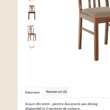
Scaune living/dining
Set mobilier Living
Seturi masa +scaune dining
Tabureti
Bucatarie
Suporturi si tavi
Chiuvete bucatarie
Mese bucatarie /dining
Mobilier/seturi de bucatarie
Scaune bucatarie
Scaune din lemn
Dormitor
Review-uri
(0)
Descriere
Comode
Comode lux-ultramoderne
Scaun din lemn , pentru bucatarie sau dining .
Disponibil in 2 variante de culoare .