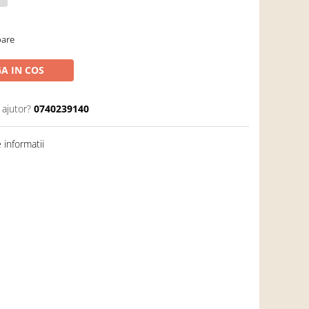
oare
A IN COS
 ajutor?
0740239140
informatii