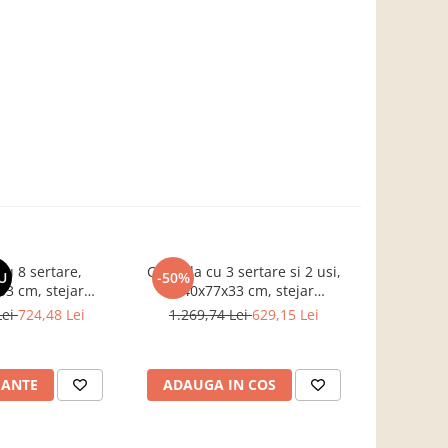
u 8 sertare,
Comoda cu 3 sertare si 2 usi,
Co
U
-50%
-22%
3 cm, stejar
140x77x33 cm, stejar
hol/living/
entru hol, living,
sonoma/alb, Bortis impex
stejar 
Lei
724,48 Lei
1.269,74 Lei
629,15 Lei
1.201,
ou, Bortis Impex
cm,
IANTE
ADAUGA IN COS
ADAUG