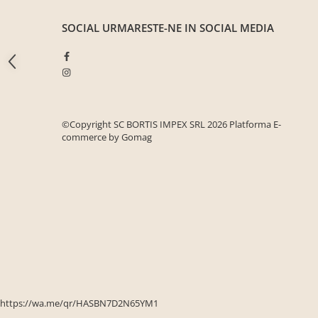
Seturi mobilier birou complet
SOCIAL
URMARESTE-NE IN SOCIAL MEDIA
Camera copiilor
Birouri camera copilului
Canapele copii
Fotolii
Paturi pentru copii
©Copyright SC BORTIS IMPEX SRL 2026
Platforma E-
commerce by Gomag
Paturi supraetajate
Covoare
COVOARE CLASICE
COVOARE PUFOASE(SHAGGY)FIR
LUNG
Mobilier Gradina
Banci gradina si terasa
Mese gradina
Scaune de gradina
https://wa.me/qr/HASBN7D2N65YM1