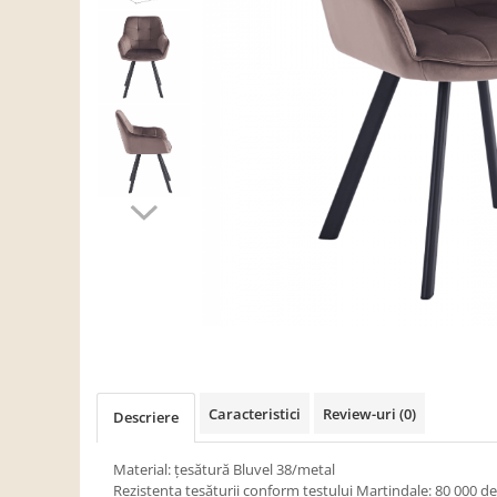
Scaune living/dining
Set mobilier Living
Seturi masa +scaune dining
Tabureti
Bucatarie
Suporturi si tavi
Chiuvete bucatarie
Mese bucatarie /dining
Mobilier/seturi de bucatarie
Scaune bucatarie
Scaune din lemn
Dormitor
Caracteristici
Review-uri
(0)
Descriere
Comode
Comode lux-ultramoderne
Material: ţesătură Bluvel 38/metal
Rezistenţa ţesăturii conform testului Martindale: 80 000 de 