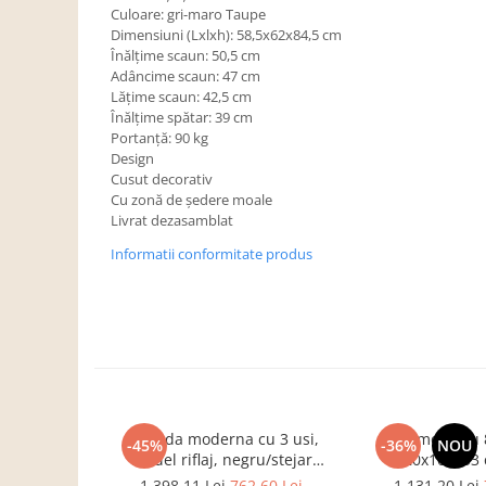
Dulapuri haine si Sifoniere
Culoare: gri-maro Taupe
Dimensiuni (Lxlxh): 58,5x62x84,5 cm
Masute de toaleta
Înălţime scaun: 50,5 cm
Noptiere dormitor
Adâncime scaun: 47 cm
Lăţime scaun: 42,5 cm
Paturi cu saltea inclusa(pachet
Înălţime spătar: 39 cm
promo)
Portanţă: 90 kg
Design
Paturi de 1 persoana
Cusut decorativ
Paturi lemn & pal
Cu zonă de şedere moale
Livrat dezasamblat
Paturi metalice
Informatii conformitate produs
Paturi tapitate
Saltele
Seturi dormitoare complete
Suporturi saltea/Somiere/Gratii
pentru pat
Mobilier Hol/Cuiere
Comoda moderna cu 3 usi,
Comoda cu 8
Banci pentru asteptare
-45%
-36%
NOU
model riflaj, negru/stejar
120x100x33 
Colectia casmir -seturi
artisan, 120x88x44 cm, Bortis
sonoma/alb, pentr
1.398,11 Lei
762,60 Lei
1.131,20 Lei