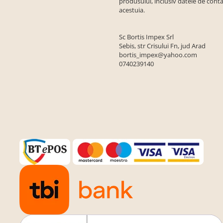
produsului, inclusiv datele de conta
acestuia.
Sc Bortis Impex Srl
Sebis, str Crisului Fn, jud Arad
bortis_impex@yahoo.com
0740239140