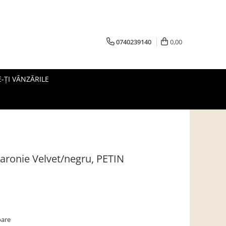
0740239140
0,00
-ȚI VÂNZĂRILE
aronie Velvet/negru, PETIN
oare