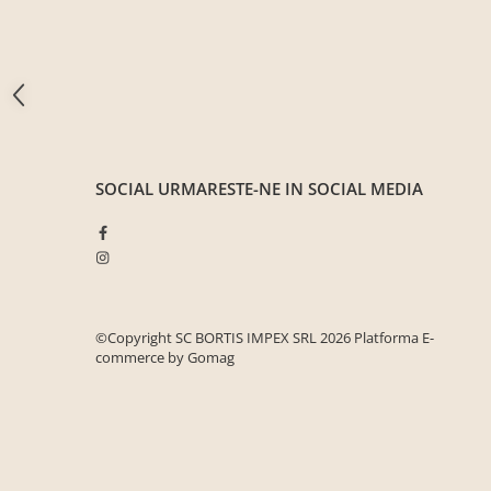
Seturi mobilier birou complet
Camera copiilor
Birouri camera copilului
Canapele copii
Fotolii
Paturi pentru copii
SOCIAL
URMARESTE-NE IN SOCIAL MEDIA
Paturi supraetajate
Covoare
COVOARE CLASICE
COVOARE PUFOASE(SHAGGY)FIR
LUNG
©Copyright SC BORTIS IMPEX SRL 2026
Platforma E-
commerce by Gomag
Mobilier Gradina
Banci gradina si terasa
Mese gradina
Scaune de gradina