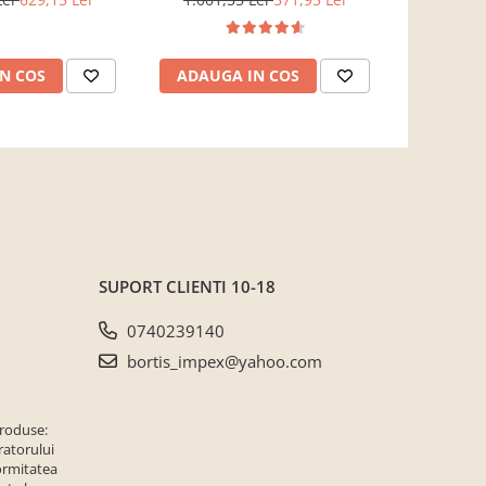
pentru living, dormitor, hol,
160cm 
Bortis Impex
adancime , 
gri/stejar r
N COS
ADAUGA IN COS
ADAUG
secu
SUPORT CLIENTI
10-18
0740239140
bortis_impex@yahoo.com
produse:
ratorului
ormitatea