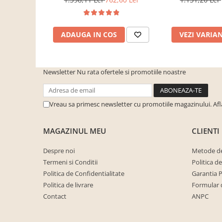
cuiere/mobila hol Rai casmir
impex
dormitor, birou
Pantofare Hol
ADAUGA IN COS
VEZI VARIA
Set mobilier Hol modern cu
panouri tapitate
Seturi hol cuiere
Newsletter
Nu rata ofertele si promotiile noastre
Mobilier Birou
Fotolii
Vreau sa primesc newsletter cu promotiile magazinului. Af
Birouri
Birouri pe colt
MAGAZINUL MEU
CLIENTI
Canapele birou
Despre noi
Metode de
Dulapuri birou/bibliorafturi
Termeni si Conditii
Politica d
Mese birou
Politica de Confidentialitate
Garantia 
rafturi/etajere carti
Politica de livrare
Formular 
Contact
ANPC
Scaune Birou
Scaune conferinta-vizitator