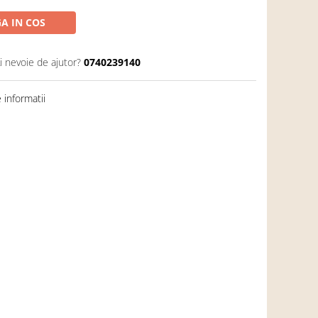
A IN COS
i nevoie de ajutor?
0740239140
informatii