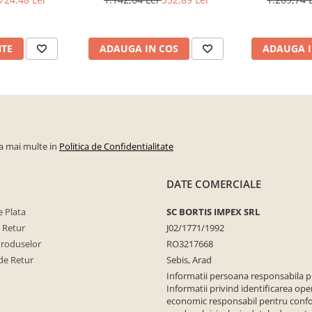
, Bortis Impex
NTE
ADAUGA IN COS
ADAUGA I
la mai multe in
Politica de Confidentialitate
DATE COMERCIALE
 Plata
SC BORTIS IMPEX SRL
e Retur
J02/1771/1992
Produselor
RO3217668
de Retur
Sebis, Arad
Informatii persoana responsabila 
Informatii privind identificarea ope
economic responsabil pentru conf