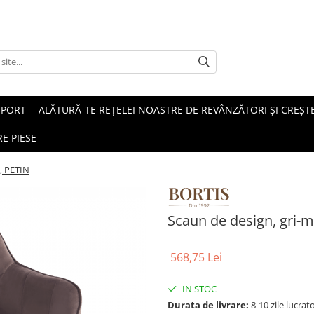
SPORT
ALĂTURĂ-TE REȚELEI NOASTRE DE REVÂNZĂTORI ȘI CREȘTE
E PIESE
, PETIN
Scaun de design, gri-m
568,75 Lei
IN STOC
Durata de livrare:
8-10 zile lucrat