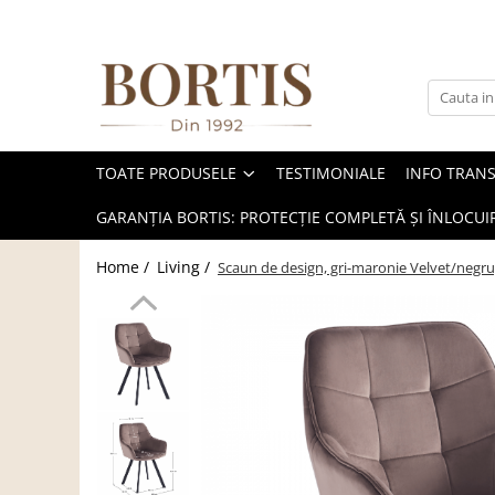
Toate Produsele
Living
Fotolii balansoar/relaxante
TOATE PRODUSELE
TESTIMONIALE
INFO TRAN
Canapele
Coltare/canapele in L
GARANȚIA BORTIS: PROTECȚIE COMPLETĂ ȘI ÎNLOCUIR
Comode
Home /
Living /
Scaun de design, gri-maronie Velvet/negru
Comode lux-ultramoderne
Comode stil clasic/rustic
Fotolii
Fotolii extensibile
Masute de cafea
Mese sufragerie/dining
Rafturi/ etajere carti