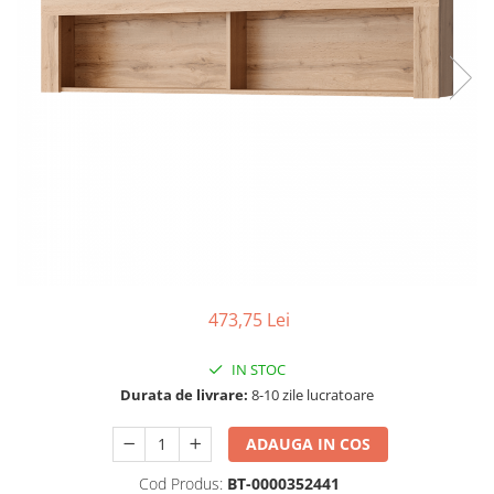
Seturi dormitoare complete
Set mobilier Living
Suporturi saltea/Somiere/Gratii
Seturi masa +scaune dining
pentru pat
Tabureti
473,75 Lei
IN STOC
Durata de livrare:
8-10 zile lucratoare
ADAUGA IN COS
Cod Produs:
BT-0000352441