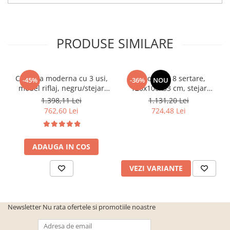
PRODUSE SIMILARE
Comoda moderna cu 3 usi,
Comoda cu 8 sertare,
-45%
-36%
NOU
model riflaj, negru/stejar
120x100x33 cm, stejar
artisan, 120x88x44 cm,
sonoma/alb, pentru hol,
1.398,11 Lei
1.131,20 Lei
Bortis impex
living, dormitor, birou,
762,60 Lei
724,48 Lei
Bortis Impex
ADAUGA IN COS
VEZI VARIANTE
Newsletter
Nu rata ofertele si promotiile noastre