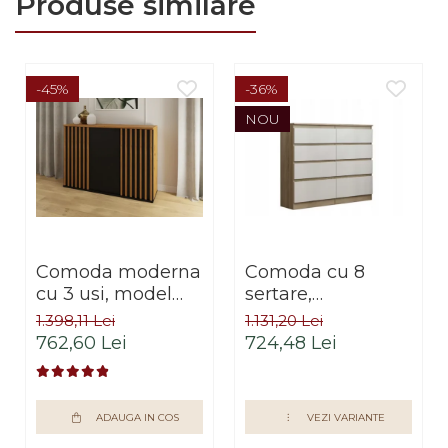
Produse similare
-45%
-36%
NOU
Comoda moderna
Comoda cu 8
cu 3 usi, model
sertare,
riflaj, negru/stejar
120x100x33 cm,
1.398,11 Lei
1.131,20 Lei
artisan, 120x88x44
stejar sonoma/alb,
762,60 Lei
724,48 Lei
cm, Bortis impex
pentru hol, living,
dormitor, birou,
Bortis Impex
ADAUGA IN COS
VEZI VARIANTE