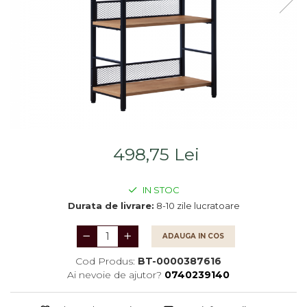
Saltele
Scaune living/dining
Seturi dormitoare
Set mobilier Living
complete
Seturi masa +scaune
Suporturi
dining
saltea/Somiere/Gratii
Tabureti
pentru pat
498,75 Lei
IN STOC
Durata de livrare:
8-10 zile lucratoare
ADAUGA IN COS
Cod Produs:
BT-0000387616
Ai nevoie de ajutor?
0740239140