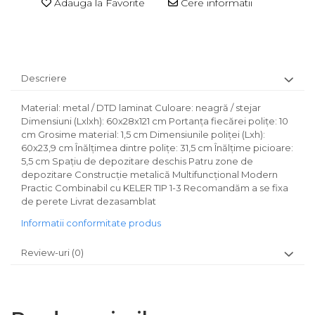
Adauga la Favorite
Cere informatii
Descriere
Material: metal / DTD laminat Culoare: neagră / stejar
Dimensiuni (Lxlxh): 60x28x121 cm Portanţa fiecărei poliţe: 10
cm Grosime material: 1,5 cm Dimensiunile poliţei (Lxh):
60x23,9 cm Înălţimea dintre poliţe: 31,5 cm Înălţime picioare:
5,5 cm Spaţiu de depozitare deschis Patru zone de
depozitare Construcţie metalică Multifuncţional Modern
Practic Combinabil cu KELER TIP 1-3 Recomandăm a se fixa
de perete Livrat dezasamblat
Informatii conformitate produs
Review-uri
(0)