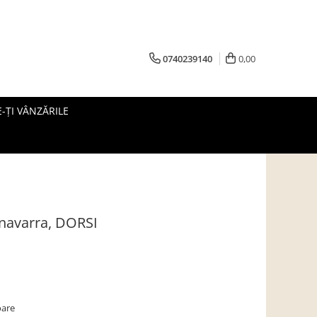
0740239140
0,00
-ȚI VÂNZĂRILE
r navarra, DORSI
oare