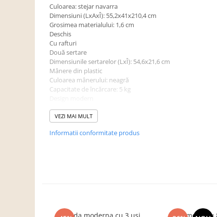
Dulapuri haine si Sifoniere
Culoarea: stejar navarra
Dimensiuni (LxAxÎ): 55,2x41x210,4 cm
Masute de toaleta
Grosimea materialului: 1,6 cm
Noptiere dormitor
Deschis
Cu rafturi
Paturi cu saltea inclusa(pachet
Două sertare
promo)
Dimensiunile sertarelor (LxÎ): 54,6x21,6 cm
Mânere din plastic
Paturi de 1 persoana
Culoarea mânerului: neagră
Paturi lemn & pal
Capacitate de încărcare: 5 kg
Design modern
Paturi metalice
Livrat în formă dezasamblată"
Paturi tapitate
VEZI MAI MULT
Saltele
Informatii conformitate produs
Seturi dormitoare complete
Suporturi saltea/Somiere/Gratii
pentru pat
Mobilier Hol/Cuiere
Banci pentru asteptare
Colectia casmir -seturi
Comoda moderna cu 3 usi,
Comoda cu 8