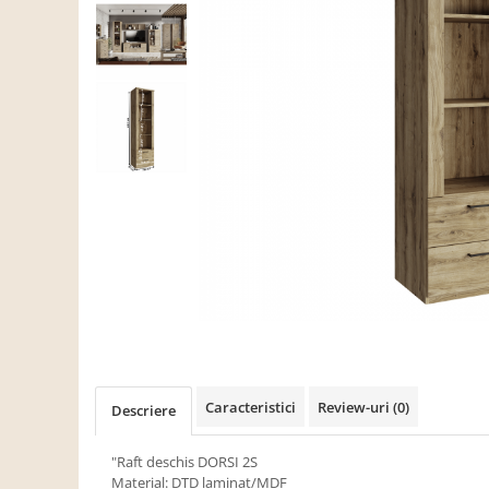
Scaune living/dining
Set mobilier Living
Seturi masa +scaune dining
Tabureti
Bucatarie
Suporturi si tavi
Chiuvete bucatarie
Mese bucatarie /dining
Mobilier/seturi de bucatarie
Scaune bucatarie
Scaune din lemn
Dormitor
Caracteristici
Review-uri
(0)
Descriere
Comode
Comode lux-ultramoderne
"Raft deschis DORSI 2S
Material: DTD laminat/MDF