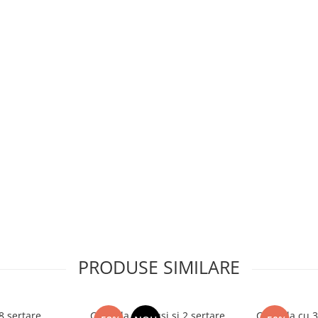
PRODUSE SIMILARE
 sertare,
Comoda cu 3 usi si 2 sertare,
Comoda cu 3 s