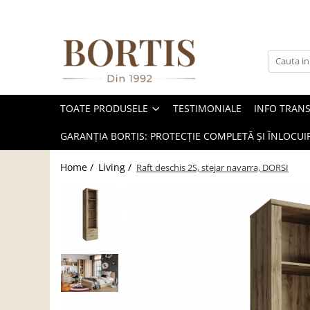
Toate Produsele
Living
Fotolii balansoar/relaxante
TOATE PRODUSELE
TESTIMONIALE
INFO TRAN
Canapele
Coltare/canapele in L
GARANȚIA BORTIS: PROTECȚIE COMPLETĂ ȘI ÎNLOCUIR
Comode
Home /
Living /
Raft deschis 2S, stejar navarra, DORSI
Comode lux-ultramoderne
Comode stil clasic/rustic
Fotolii
Fotolii extensibile
Masute de cafea
Mese sufragerie/dining
Rafturi/ etajere carti