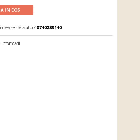
A IN COS
i nevoie de ajutor?
0740239140
informatii