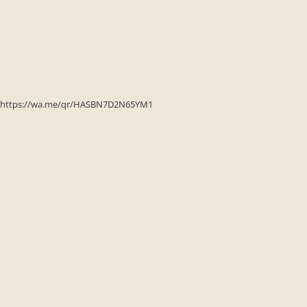
Seturi de gradina
Sezlonguri
Sezlonguri de gradina si terasa
Electrocasnice incorporabile
,Chiuvete si baterii
Baterii bucatarie
https://wa.me/qr/HASBN7D2N65YM1
Chiuvete bucatarie
Cuptoare cu microunde
incorporabile
Cuptoare incorporabile
Hote
Masini de spalat vase
Oale sub presiune
Plite incorporabile
Prajitoare paine
Storcatoare