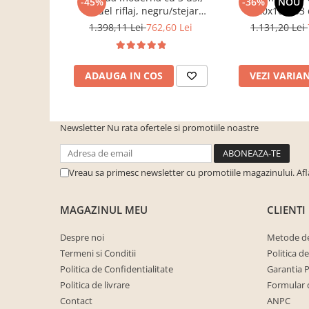
-45%
-36%
NOU
cuiere/mobila hol Rai casmir
model riflaj, negru/stejar
120x100x33 
artisan, 120x88x44 cm, Bortis
sonoma/alb, pentr
1.398,11 Lei
762,60 Lei
1.131,20 Lei
Pantofare Hol
impex
dormitor, birou
Set mobilier Hol modern cu
panouri tapitate
ADAUGA IN COS
VEZI VARIA
Seturi hol cuiere
Mobilier Birou
Fotolii
Newsletter
Nu rata ofertele si promotiile noastre
Birouri
Birouri pe colt
Vreau sa primesc newsletter cu promotiile magazinului. Af
Canapele birou
MAGAZINUL MEU
CLIENTI
Dulapuri birou/bibliorafturi
Mese birou
Despre noi
Metode de
Termeni si Conditii
Politica d
rafturi/etajere carti
Politica de Confidentialitate
Garantia 
Scaune Birou
Politica de livrare
Formular 
Scaune conferinta-vizitator
Contact
ANPC