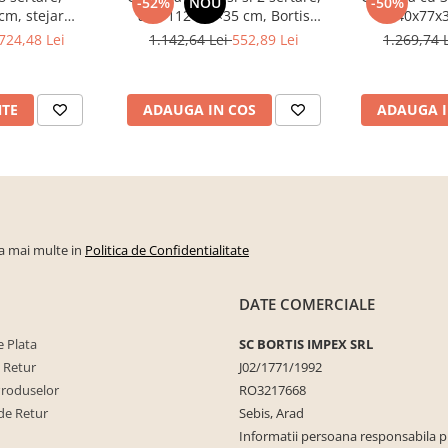
-52%
NOU
-50%
cm, stejar
alb, 112×82×35 cm, Bortis
140x77x3
u hol, living,
Impex
sonoma/alb
724,48 Lei
1.142,64 Lei
552,89 Lei
1.269,74 
, Bortis Impex
NTE
ADAUGA IN COS
ADAUGA I
la mai multe in
Politica de Confidentialitate
DATE COMERCIALE
 Plata
SC BORTIS IMPEX SRL
e Retur
J02/1771/1992
Produselor
RO3217668
de Retur
Sebis, Arad
Informatii persoana responsabila 