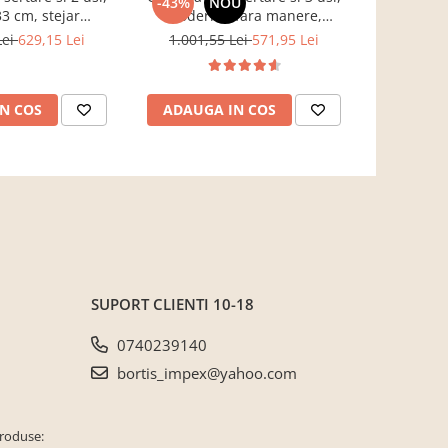
-43%
NOU
-37%
3 cm, stejar
moderna, fara manere,
push ope
, Bortis impex
120x85x33 cm, stejar sonoma,
suspendat
Lei
629,15 Lei
1.001,55 Lei
571,95 Lei
3.068,7
pentru living, dormitor, hol,
160cm 
Bortis Impex
adancime , 
gri/stejar r
N COS
ADAUGA IN COS
ADAUG
secu
SUPORT CLIENTI
10-18
0740239140
bortis_impex@yahoo.com
produse: