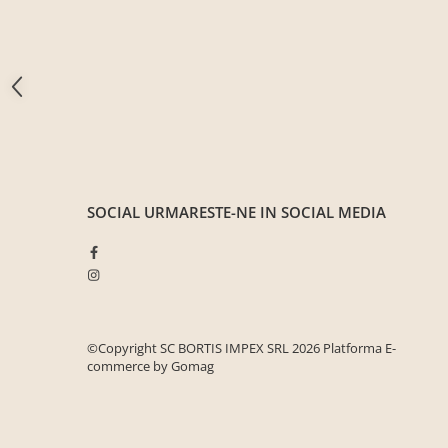
Seturi mobilier birou complet
Camera copiilor
Birouri camera copilului
Canapele copii
Fotolii
Paturi pentru copii
Paturi supraetajate
SOCIAL
URMARESTE-NE IN SOCIAL MEDIA
Covoare
COVOARE CLASICE
COVOARE PUFOASE(SHAGGY)FIR
LUNG
Mobilier Gradina
©Copyright SC BORTIS IMPEX SRL 2026
Platforma E-
Banci gradina si terasa
commerce by Gomag
Mese gradina
Scaune de gradina