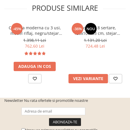
PRODUSE SIMILARE
Comoda moderna cu 3 usi,
Comoda cu 8 sertare,
-45%
-36%
NOU
model riflaj, negru/stejar
120x100x33 cm, stejar
artisan, 120x88x44 cm,
sonoma/alb, pentru hol,
1.398,11 Lei
1.131,20 Lei
Bortis impex
living, dormitor, birou,
762,60 Lei
724,48 Lei
Bortis Impex
ADAUGA IN COS
VEZI VARIANTE
Newsletter
Nu rata ofertele si promotiile noastre
Vreau sa primesc newsletter cu promotiile