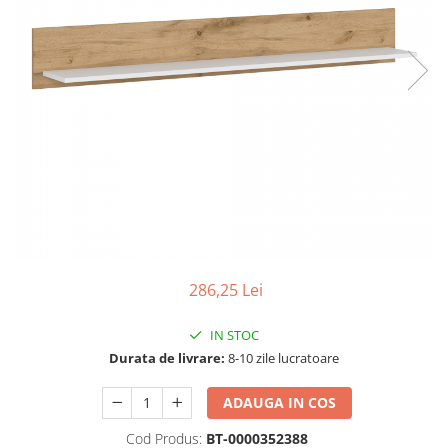
Seturi dormitoare complete
Set mobilier Living
Suporturi saltea/Somiere/Gratii
Seturi masa +scaune dining
pentru pat
Tabureti
286,25 Lei
IN STOC
Durata de livrare:
8-10 zile lucratoare
ADAUGA IN COS
Cod Produs:
BT-0000352388