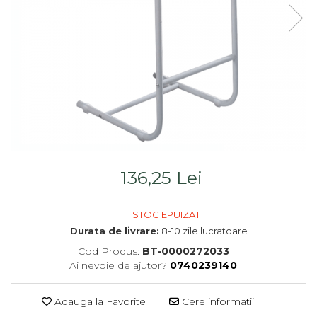
Saltele
Scaune living/dining
Seturi dormitoare
Set mobilier Living
complete
Seturi masa +scaune
Suporturi
dining
saltea/Somiere/Gratii
Tabureti
pentru pat
136,25 Lei
STOC EPUIZAT
Durata de livrare:
8-10 zile lucratoare
Cod Produs:
BT-0000272033
Ai nevoie de ajutor?
0740239140
Adauga la Favorite
Cere informatii