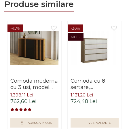
Produse similare
-45%
-36%
NOU
Comoda moderna
Comoda cu 8
cu 3 usi, model
sertare,
riflaj, negru/stejar
120x100x33 cm,
1.398,11 Lei
1.131,20 Lei
artisan, 120x88x44
stejar sonoma/alb,
762,60 Lei
724,48 Lei
cm, Bortis impex
pentru hol, living,
dormitor, birou,
Bortis Impex
ADAUGA IN COS
VEZI VARIANTE