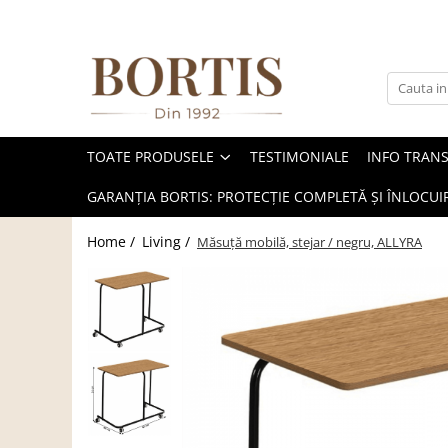
Toate Produsele
Living
Fotolii balansoar/relaxante
TOATE PRODUSELE
TESTIMONIALE
INFO TRAN
Canapele
Coltare/canapele in L
GARANȚIA BORTIS: PROTECȚIE COMPLETĂ ȘI ÎNLOCUIR
Comode
Home /
Living /
Măsuţă mobilă, stejar / negru, ALLYRA
Comode lux-ultramoderne
Comode stil clasic/rustic
Fotolii
Fotolii extensibile
Masute de cafea
Mese sufragerie/dining
Rafturi/ etajere carti