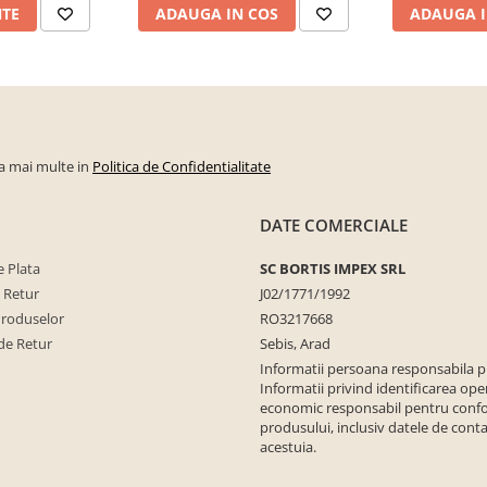
NTE
ADAUGA IN COS
ADAUGA I
la mai multe in
Politica de Confidentialitate
DATE COMERCIALE
 Plata
SC BORTIS IMPEX SRL
e Retur
J02/1771/1992
Produselor
RO3217668
de Retur
Sebis, Arad
Informatii persoana responsabila 
Informatii privind identificarea ope
economic responsabil pentru conf
produsului, inclusiv datele de conta
acestuia.