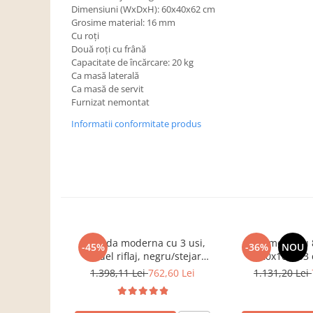
Dulapuri haine si Sifoniere
Dimensiuni (WxDxH): 60x40x62 cm
Grosime material: 16 mm
Masute de toaleta
Cu roţi
Noptiere dormitor
Două roţi cu frână
Capacitate de încărcare: 20 kg
Paturi cu saltea inclusa(pachet
Ca masă laterală
promo)
Ca masă de servit
Furnizat nemontat
Paturi de 1 persoana
Informatii conformitate produs
Paturi lemn & pal
Paturi metalice
Paturi tapitate
Saltele
Seturi dormitoare complete
Suporturi saltea/Somiere/Gratii
Comoda moderna cu 3 usi,
Comoda cu 8
pentru pat
-45%
-36%
NOU
model riflaj, negru/stejar
120x100x33 
Mobilier Hol/Cuiere
artisan, 120x88x44 cm, Bortis
sonoma/alb, pentr
1.398,11 Lei
762,60 Lei
1.131,20 Lei
impex
dormitor, birou
Banci pentru asteptare
Colectia casmir -seturi