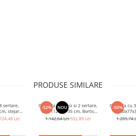
PRODUSE SIMILARE
 sertare,
Comoda cu 3 usi si 2 sertare,
Comoda cu 3 s
-52%
NOU
-50%
cm, stejar
alb, 112×82×35 cm, Bortis
140x77x3
u hol, living,
Impex
sonoma/alb
724,48 Lei
1.142,64 Lei
552,89 Lei
1.269,74 
, Bortis Impex