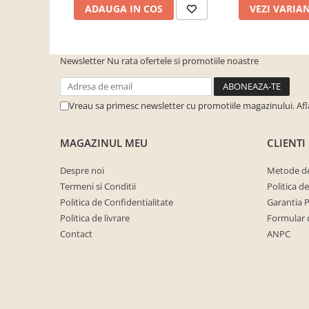
ADAUGA IN COS
VEZI VARIA
cuiere/mobila hol Rai casmir
Pantofare Hol
Set mobilier Hol modern cu
Newsletter
Nu rata ofertele si promotiile noastre
panouri tapitate
Seturi hol cuiere
Vreau sa primesc newsletter cu promotiile magazinului. Af
Mobilier Birou
Fotolii
MAGAZINUL MEU
CLIENTI
Birouri
Birouri pe colt
Despre noi
Metode de
Termeni si Conditii
Politica d
Canapele birou
Politica de Confidentialitate
Garantia 
Dulapuri birou/bibliorafturi
Politica de livrare
Formular 
Mese birou
Contact
ANPC
rafturi/etajere carti
Scaune Birou
Scaune conferinta-vizitator