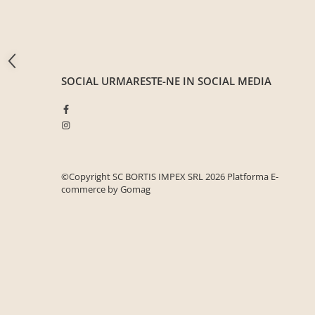
Seturi mobilier birou complet
Camera copiilor
Birouri camera copilului
Canapele copii
SOCIAL
URMARESTE-NE IN SOCIAL MEDIA
Fotolii
Paturi pentru copii
Paturi supraetajate
Covoare
©Copyright SC BORTIS IMPEX SRL 2026
Platforma E-
COVOARE CLASICE
commerce by Gomag
COVOARE PUFOASE(SHAGGY)FIR
LUNG
Mobilier Gradina
Banci gradina si terasa
Mese gradina
Scaune de gradina