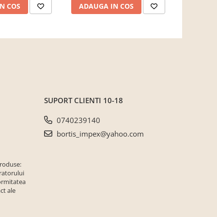
N COS
ADAUGA IN COS
ADAUG
secu
SUPORT CLIENTI
10-18
0740239140
bortis_impex@yahoo.com
produse:
ratorului
ormitatea
ct ale