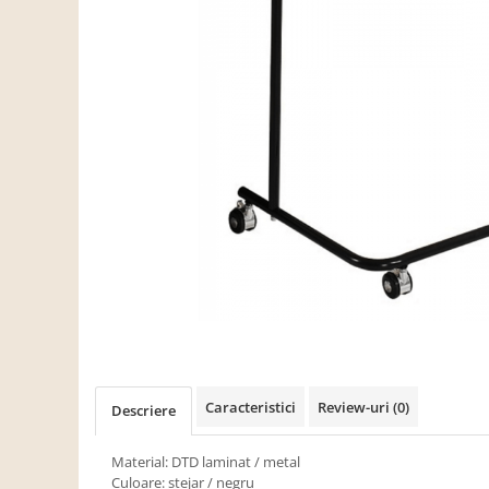
Scaune living/dining
Set mobilier Living
Seturi masa +scaune dining
Tabureti
Bucatarie
Suporturi si tavi
Chiuvete bucatarie
Mese bucatarie /dining
Mobilier/seturi de bucatarie
Scaune bucatarie
Scaune din lemn
Dormitor
Caracteristici
Review-uri
(0)
Descriere
Comode
Comode lux-ultramoderne
Material: DTD laminat / metal
Culoare: stejar / negru