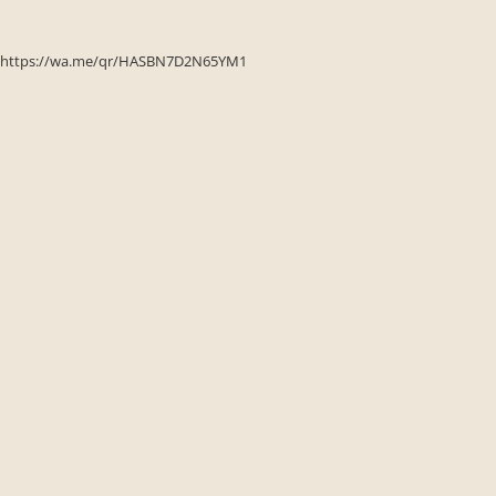
Seturi de gradina
Sezlonguri
https://wa.me/qr/HASBN7D2N65YM1
Sezlonguri de gradina si terasa
Electrocasnice incorporabile
,Chiuvete si baterii
Baterii bucatarie
Chiuvete bucatarie
Cuptoare cu microunde
incorporabile
Cuptoare incorporabile
Hote
Masini de spalat vase
Oale sub presiune
Plite incorporabile
Prajitoare paine
Storcatoare