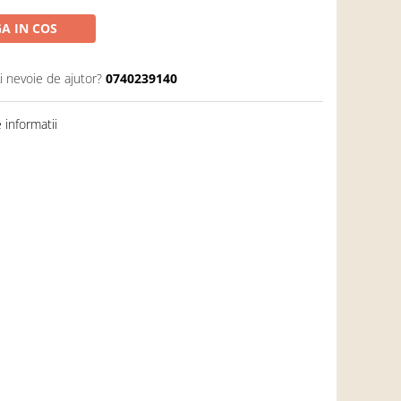
A IN COS
i nevoie de ajutor?
0740239140
informatii