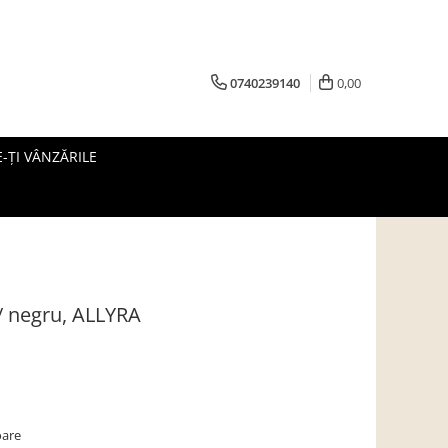
0740239140
0,00
-ȚI VÂNZĂRILE
/ negru, ALLYRA
oare