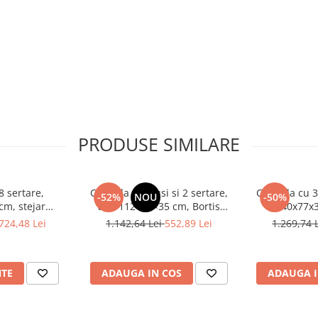
PRODUSE SIMILARE
 sertare,
Comoda cu 3 usi si 2 sertare,
Comoda cu 3 s
-52%
NOU
-50%
cm, stejar
alb, 112×82×35 cm, Bortis
140x77x3
u hol, living,
Impex
sonoma/alb
724,48 Lei
1.142,64 Lei
552,89 Lei
1.269,74 
, Bortis Impex
NTE
ADAUGA IN COS
ADAUGA I