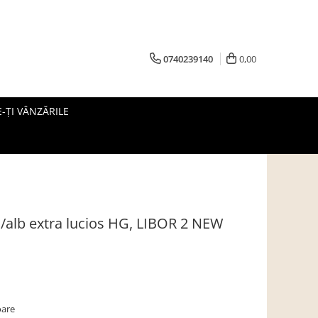
0740239140
0,00
-ȚI VÂNZĂRILE
ă/alb extra lucios HG, LIBOR 2 NEW
oare