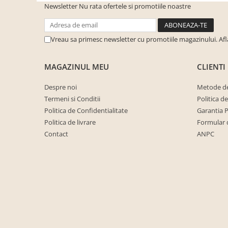
Newsletter
Nu rata ofertele si promotiile noastre
cuiere/mobila hol Rai casmir
Pantofare Hol
Set mobilier Hol modern cu
Vreau sa primesc newsletter cu promotiile magazinului. Af
panouri tapitate
Seturi hol cuiere
MAGAZINUL MEU
CLIENTI
Mobilier Birou
Despre noi
Metode de
Fotolii
Termeni si Conditii
Politica d
Birouri
Politica de Confidentialitate
Garantia 
Politica de livrare
Formular 
Birouri pe colt
Contact
ANPC
Canapele birou
Dulapuri birou/bibliorafturi
Mese birou
rafturi/etajere carti
Scaune Birou
Scaune conferinta-vizitator