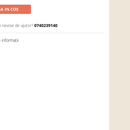
A IN COS
i nevoie de ajutor?
0740239140
informatii