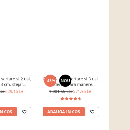
ertare si 2 usi,
Comoda cu 3 sertare si 3 usi,
Mobila ca
-43%
NOU
-37%
3 cm, stejar
moderna, fara manere,
push ope
, Bortis impex
120x85x33 cm, stejar sonoma,
suspendat
Lei
629,15 Lei
1.001,55 Lei
571,95 Lei
3.068,7
pentru living, dormitor, hol,
160cm 
Bortis Impex
adancime , 
gri/stejar r
N COS
ADAUGA IN COS
ADAUG
secu