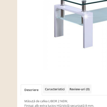
Scaune living/dining
Set mobilier Living
Seturi masa +scaune dining
Tabureti
Bucatarie
Suporturi si tavi
Chiuvete bucatarie
Mese bucatarie /dining
Mobilier/seturi de bucatarie
Scaune bucatarie
Scaune din lemn
Dormitor
Caracteristici
Review-uri
(0)
Descriere
Comode
Comode lux-ultramoderne
Măsuţă de cafea LIBOR 2 NEW,
Finisaj: alb extra lucios HG/sticlă securizată 8 mm.