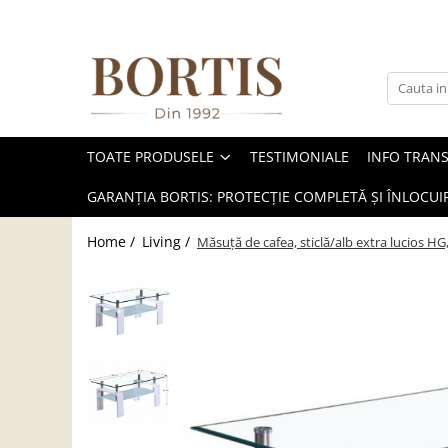
Toate Produsele
Living
Fotolii balansoar/relaxante
TOATE PRODUSELE
TESTIMONIALE
INFO TRAN
Canapele
Coltare/canapele in L
GARANȚIA BORTIS: PROTECȚIE COMPLETĂ ȘI ÎNLOCUIR
Comode
Home /
Living /
Măsuţă de cafea, sticlă/alb extra lucios H
Comode lux-ultramoderne
Comode stil clasic/rustic
Fotolii
Fotolii extensibile
Masute de cafea
Mese sufragerie/dining
Rafturi/ etajere carti