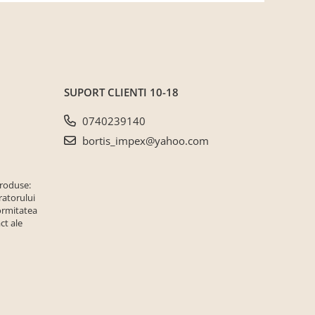
SUPORT CLIENTI
10-18
0740239140
bortis_impex@yahoo.com
produse:
ratorului
ormitatea
ct ale