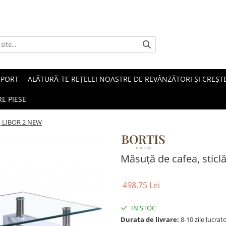
SPORT
ALĂTURĂ-TE REȚELEI NOASTRE DE REVÂNZĂTORI ȘI CREȘTE
E PIESE
G, LIBOR 2 NEW
Măsuţă de cafea, sticl
498,75 Lei
IN STOC
Durata de livrare:
8-10 zile lucrat