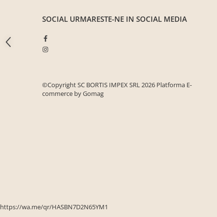
Seturi mobilier birou complet
SOCIAL
URMARESTE-NE IN SOCIAL MEDIA
Camera copiilor
Birouri camera copilului
Canapele copii
Fotolii
Paturi pentru copii
©Copyright SC BORTIS IMPEX SRL 2026
Platforma E-
commerce by Gomag
Paturi supraetajate
Covoare
COVOARE CLASICE
COVOARE PUFOASE(SHAGGY)FIR
LUNG
Mobilier Gradina
Banci gradina si terasa
Mese gradina
Scaune de gradina
https://wa.me/qr/HASBN7D2N65YM1