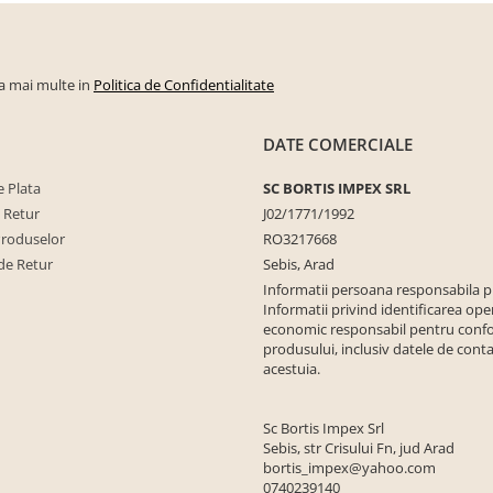
la mai multe in
Politica de Confidentialitate
DATE COMERCIALE
 Plata
SC BORTIS IMPEX SRL
e Retur
J02/1771/1992
Produselor
RO3217668
de Retur
Sebis, Arad
Informatii persoana responsabila 
Informatii privind identificarea ope
economic responsabil pentru conf
produsului, inclusiv datele de conta
acestuia.
Sc Bortis Impex Srl
Sebis, str Crisului Fn, jud Arad
bortis_impex@yahoo.com
0740239140