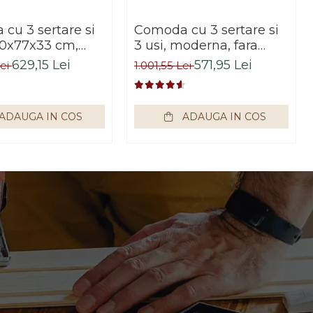
cu 3 sertare si
Comoda cu 3 sertare si
140x77x33 cm,
3 usi, moderna, fara
sonoma/alb,
manere, 120x85x33 cm,
629,15 Lei
571,95 Lei
Lei
1.001,55 Lei
impex
stejar sonoma, pentru
living, dormitor, hol,
Bortis Impex
ADAUGA IN COS
ADAUGA IN COS