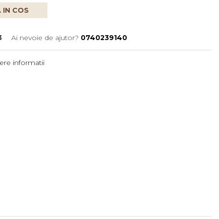
 IN COS
3
Ai nevoie de ajutor?
0740239140
re informatii