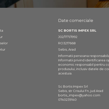
Date comerciale
ta
SC BORTIS IMPEX SRL
ur
J02/1771/1992
selor
RO3217668
etur
Sebis, Arad
Informatii persoana responsabil
Informatii privind identificarea 
economic responsabil pentru c
produsului, inclusiv datele de co
acestuia.
Sc Bortis Impex Srl
Sebis, str Crisului Fn, jud Arad
bortis_impex@yahoo.com
0740239140