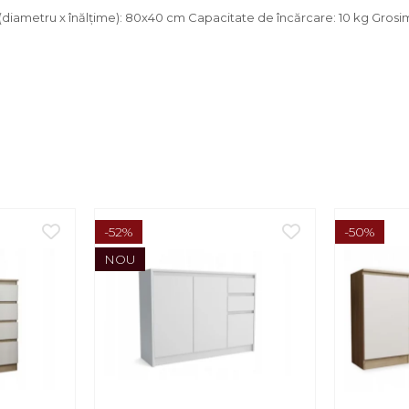
i (diametru x înălţime): 80x40 cm Capacitate de încărcare: 10 kg Gros
-52%
-50%
NOU