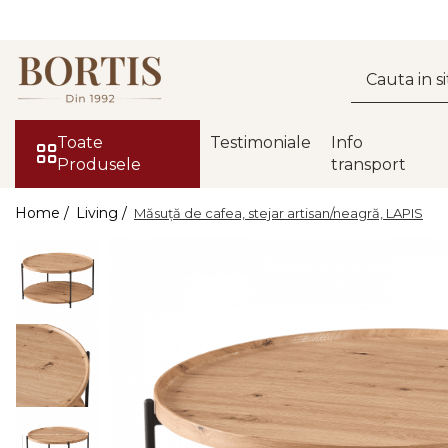
Toate Produsele
Living
Fotolii balansoar/relaxante
Toate
Testimoniale
Info
Produsele
transport
Canapele
Coltare/canapele in L
Home /
Living /
Măsuţă de cafea, stejar artisan/neagră, LAPIS
Comode
Comode lux-ultramoderne
Comode stil clasic/rustic
Fotolii
Fotolii extensibile
Masute de cafea
Mese sufragerie/dining