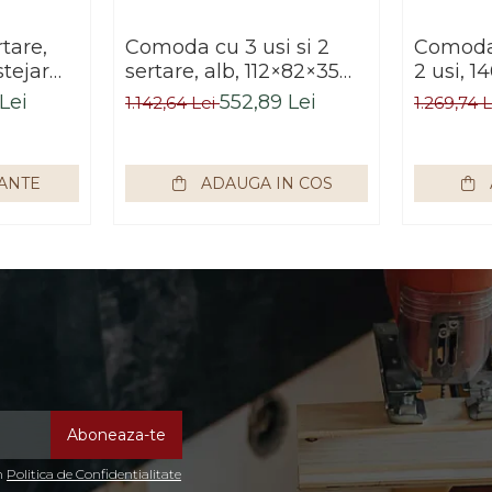
tare,
Comoda cu 3 usi si 2
Comoda 
tejar
sertare, alb, 112×82×35
2 usi, 
ru hol,
cm, Bortis Impex
stejar 
Lei
552,89 Lei
1.142,64 Lei
1.269,74 
birou,
Bortis 
IANTE
ADAUGA IN COS
in
Politica de Confidentialitate