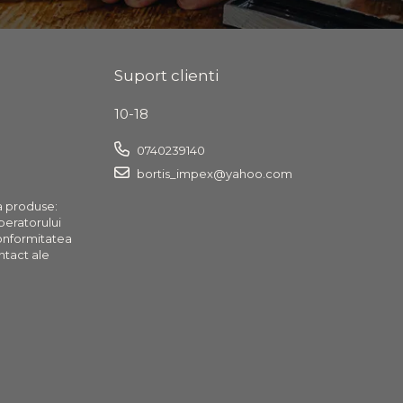
Suport clienti
10-18
0740239140
bortis_impex@yahoo.com
a produse:
operatorului
onformitatea
ntact ale