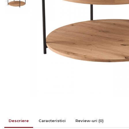
Rafturi/ etajere carti
Scaune living/dining
Set mobilier Living
Seturi masa +scaune
dining
Tabureti
Bucatarie
Suporturi si tavi
Chiuvete bucatarie
Mese bucatarie /dining
Mobilier/seturi de bucatarie
Scaune bucatarie
Scaune din lemn
Descriere
Caracteristici
Review-uri
(0)
Dormitor