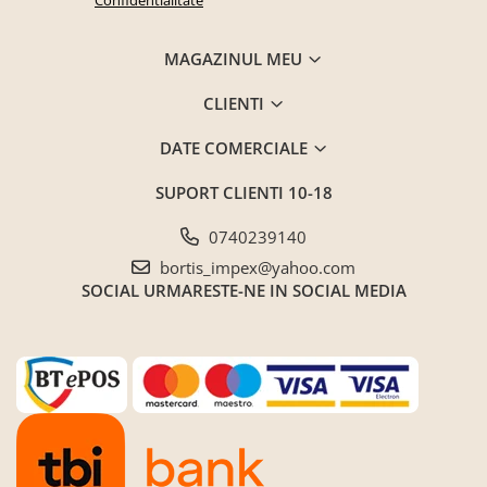
Seturi mobilier birou complet
Camera copiilor
MAGAZINUL MEU
Birouri camera copilului
CLIENTI
Canapele copii
Fotolii
DATE COMERCIALE
Paturi pentru copii
SUPORT CLIENTI
10-18
Paturi supraetajate
0740239140
Covoare
bortis_impex@yahoo.com
COVOARE CLASICE
SOCIAL
URMARESTE-NE IN SOCIAL MEDIA
COVOARE PUFOASE(SHAGGY)FIR
LUNG
Mobilier Gradina
Banci gradina si terasa
Mese gradina
Scaune de gradina