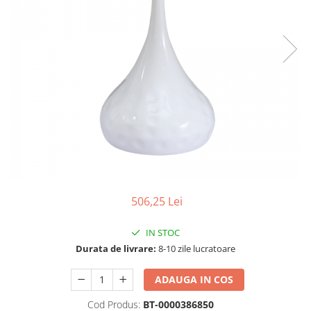
Scaune living/dining
Set mobilier Living
Seturi masa +scaune dining
Tabureti
Bucatarie
Suporturi si tavi
Chiuvete bucatarie
Mese bucatarie /dining
Mobilier/seturi de bucatarie
506,25 Lei
Scaune bucatarie
Scaune din lemn
IN STOC
Durata de livrare:
8-10 zile lucratoare
Dormitor
Comode
ADAUGA IN COS
Comode lux-ultramoderne
Cod Produs:
BT-0000386850