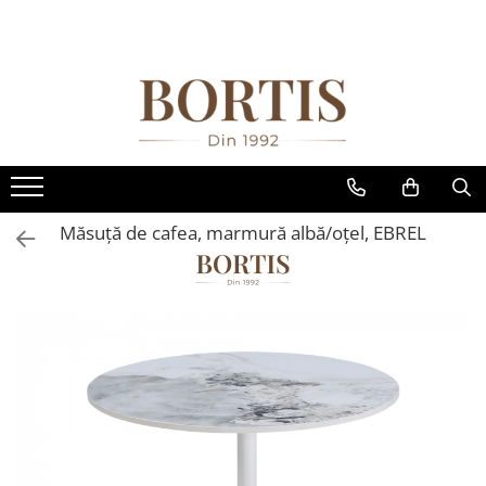
Toate Produsele
Living
Fotolii balansoar/relaxante
Canapele
Coltare/canapele in L
Măsuţă de cafea, marmură albă/oţel, EBREL
Comode
Comode lux-ultramoderne
Comode stil clasic/rustic
Fotolii
Fotolii extensibile
Masute de cafea
Mese sufragerie/dining
Rafturi/ etajere carti