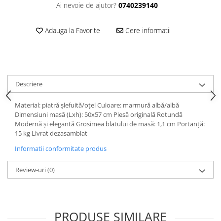
Dulapuri haine si Sifoniere
Ai nevoie de ajutor?
0740239140
Masute de toaleta
Adauga la Favorite
Cere informatii
Noptiere dormitor
Paturi cu saltea inclusa(pachet
promo)
Paturi de 1 persoana
Descriere
Paturi lemn & pal
Paturi metalice
Material: piatră şlefuită/oţel Culoare: marmură albă/albă
Dimensiuni masă (Lxh): 50x57 cm Piesă originală Rotundă
Paturi tapitate
Modernă şi elegantă Grosimea blatului de masă: 1,1 cm Portanţă:
15 kg Livrat dezasamblat
Saltele
Informatii conformitate produs
Seturi dormitoare complete
Suporturi saltea/Somiere/Gratii
Review-uri
(0)
pentru pat
Mobilier Hol/Cuiere
Banci pentru asteptare
PRODUSE SIMILARE
Colectia casmir -seturi