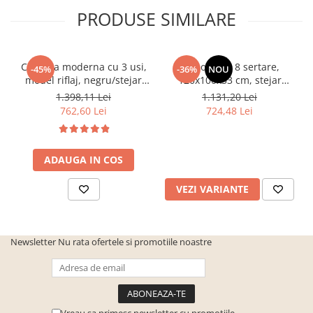
PRODUSE SIMILARE
Comoda moderna cu 3 usi,
Comoda cu 8 sertare,
-45%
-36%
NOU
model riflaj, negru/stejar
120x100x33 cm, stejar
artisan, 120x88x44 cm,
sonoma/alb, pentru hol,
1.398,11 Lei
1.131,20 Lei
Bortis impex
living, dormitor, birou,
762,60 Lei
724,48 Lei
Bortis Impex
ADAUGA IN COS
VEZI VARIANTE
Newsletter
Nu rata ofertele si promotiile noastre
Vreau sa primesc newsletter cu promotiile