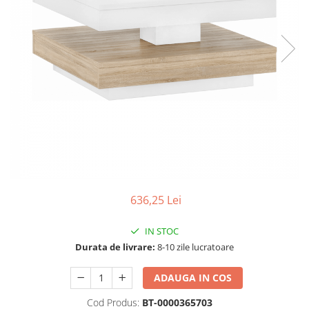
Seturi dormitoare complete
Set mobilier Living
Suporturi saltea/Somiere/Gratii
Seturi masa +scaune dining
pentru pat
Tabureti
636,25 Lei
IN STOC
Durata de livrare:
8-10 zile lucratoare
ADAUGA IN COS
Cod Produs:
BT-0000365703