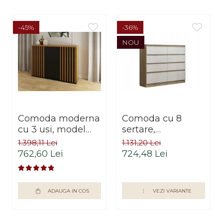
-45%
-36%
NOU
Comoda moderna
Comoda cu 8
cu 3 usi, model
sertare,
riflaj, negru/stejar
120x100x33 cm,
1.398,11 Lei
1.131,20 Lei
artisan, 120x88x44
stejar sonoma/alb,
762,60 Lei
724,48 Lei
cm, Bortis impex
pentru hol, living,
dormitor, birou,
Bortis Impex
ADAUGA IN COS
VEZI VARIANTE