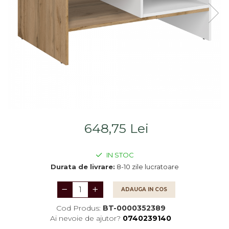
Saltele
Scaune living/dining
Seturi dormitoare
Set mobilier Living
complete
Seturi masa +scaune
Suporturi
dining
saltea/Somiere/Gratii
Tabureti
pentru pat
648,75 Lei
IN STOC
Durata de livrare:
8-10 zile lucratoare
ADAUGA IN COS
Cod Produs:
BT-0000352389
Ai nevoie de ajutor?
0740239140