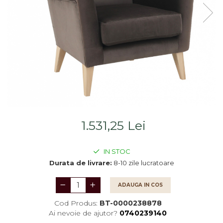
Saltele
Scaune living/dining
Seturi dormitoare
Set mobilier Living
complete
Seturi masa +scaune
Suporturi
dining
saltea/Somiere/Gratii
Tabureti
pentru pat
1.531,25 Lei
IN STOC
Durata de livrare:
8-10 zile lucratoare
ADAUGA IN COS
Cod Produs:
BT-0000238878
Ai nevoie de ajutor?
0740239140