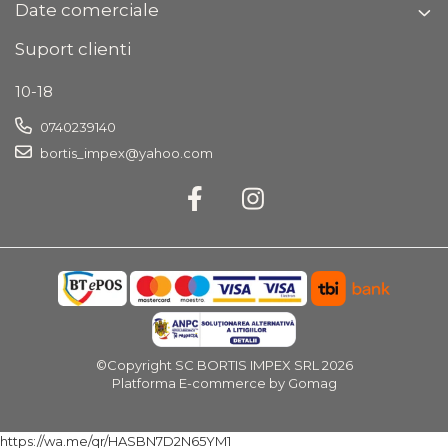
Date comerciale
Suport clienti
10-18
0740239140
bortis_impex@yahoo.com
©Copyright SC BORTIS IMPEX SRL 2026
Platforma E-commerce by Gomag
https://wa.me/qr/HASBN7D2N65YM1