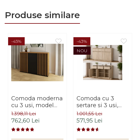
Produse similare
-45%
-43%
NOU
Comoda moderna
Comoda cu 3
cu 3 usi, model
sertare si 3 usi,
riflaj, negru/stejar
moderna, fara
1.398,11 Lei
1.001,55 Lei
artisan, 120x88x44
manere,
762,60 Lei
571,95 Lei
cm, Bortis impex
120x85x33 cm,
stejar sonoma,
pentru living,