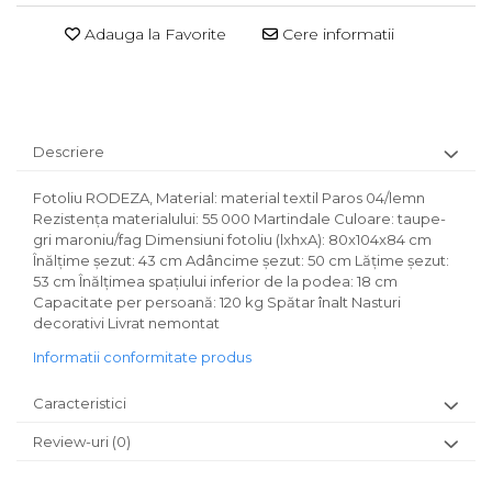
Adauga la Favorite
Cere informatii
Descriere
Fotoliu RODEZA, Material: material textil Paros 04/lemn
Rezistenţa materialului: 55 000 Martindale Culoare: taupe-
gri maroniu/fag Dimensiuni fotoliu (lxhxA): 80x104x84 cm
Înălţime şezut: 43 cm Adâncime şezut: 50 cm Lăţime şezut:
53 cm Înălţimea spaţiului inferior de la podea: 18 cm
Capacitate per persoană: 120 kg Spătar înalt Nasturi
decorativi Livrat nemontat
Informatii conformitate produs
Caracteristici
Review-uri
(0)