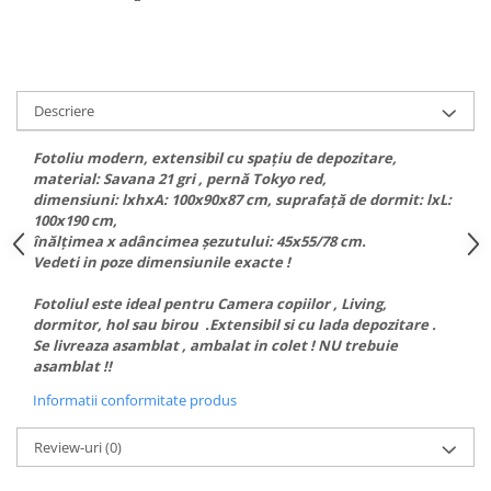
Descriere
Fotoliu modern, extensibil cu spaţiu de depozitare,
material: Savana 21 gri , pernă Tokyo red,
dimensiuni: lxhxA: 100x90x87 cm, suprafaţă de dormit: lxL:
100x190 cm,
înălţimea x adâncimea şezutului: 45x55/78 cm.
Vedeti in poze dimensiunile exacte !
Fotoliul este ideal pentru Camera copiilor , Living,
dormitor, hol sau birou .Extensibil si cu lada depozitare .
Se livreaza asamblat , ambalat in colet ! NU trebuie
asamblat !!
Informatii conformitate produs
Review-uri
(0)