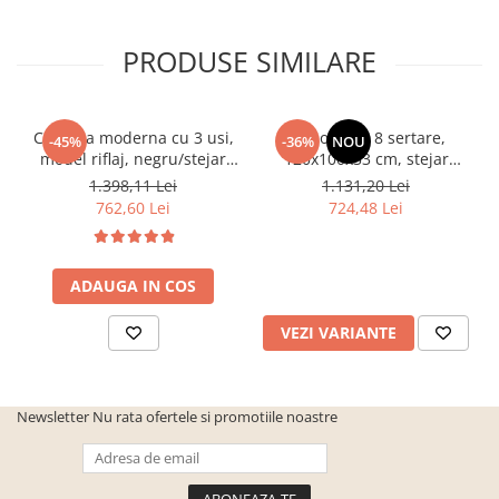
PRODUSE SIMILARE
Comoda moderna cu 3 usi,
Comoda cu 8 sertare,
-45%
-36%
NOU
model riflaj, negru/stejar
120x100x33 cm, stejar
artisan, 120x88x44 cm,
sonoma/alb, pentru hol,
1.398,11 Lei
1.131,20 Lei
Bortis impex
living, dormitor, birou,
762,60 Lei
724,48 Lei
Bortis Impex
ADAUGA IN COS
VEZI VARIANTE
Newsletter
Nu rata ofertele si promotiile noastre