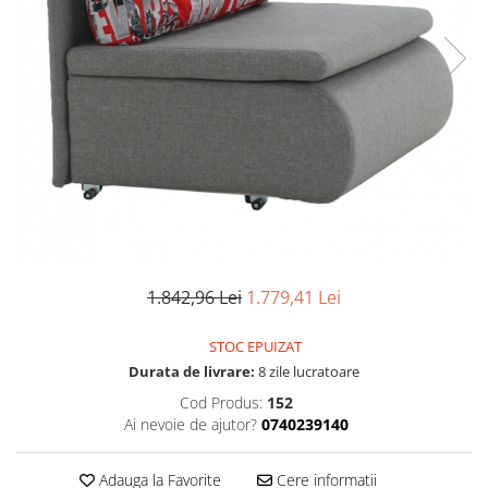
Seturi dormitoare complete
Set mobilier Living
Suporturi saltea/Somiere/Gratii
Seturi masa +scaune dining
pentru pat
Tabureti
1.842,96 Lei
1.779,41 Lei
STOC EPUIZAT
Durata de livrare:
8 zile lucratoare
Cod Produs:
152
Ai nevoie de ajutor?
0740239140
Adauga la Favorite
Cere informatii